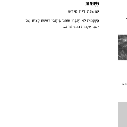
כְּשֶׁנָּמוּת
שושנה דיין קירש
כְּשֶׁנָּמוּת לאֹ יִקְבְּרו אוֹתָנו בְּיִקְבֵי רִאשׁוֹן לְצִיוֹן שָׁם
יֶשְׁנָן עֲלָמוֹת הַמַּגִּישׁוֹת...
וּשׁ