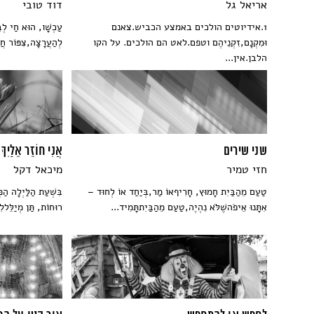
אריאל גל
דוד טובי
1.אידיוטים הולכים באמצע הכביש.צאנם
עַכְשָׁו, הוּא חַי לְבַדּ
וּמִקְנָם,זִקְנֵיהֶם וטפם.לאט הם הולכים. על הקו
לְהַעֲרָצָה,צִפּוֹר חֲ
הלבן.אין...
שני שירים
אֲנִי חוֹזֵר אֵלַיִךְ 
חזי טמיר
מיכאל דקל
טַעַם מֵהַבַּיִת חָמוּץ, חָרִיףאוֹ מַר,בְּיַחַד אוֹ לְחוּד –
בִּשְׁעַת הַלַּיְלָה הַ
אִתָּנוּ אֵיפֹהשֶׁלֹּא נִהְיֶה,טַעַם מֵהַבַּיִתתָּמִיד...
רוּחוֹת, תַּן מְיַלֵּלל