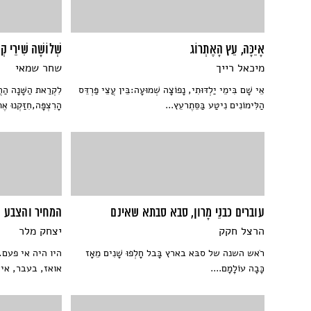
אָיֵכָּה, עֵץ הָאֶתְרוֹג
שְׁלוֹשָׁה שִׁירֵי קְ
מיכאל רייך
שחר שמאי
אֵי שָׁם בִּימֵי יַלְדּוּתִי, נָפוֹצָה שְׁמוּעָה:בֵּין עֲצֵי פַּרְדֵּס
לִקְרַאת הַשָּׁנָה הַחֲד
הַלִּימוֹנִים נִיטַע בַּסֵּתֶרעֵץ...
הָרִצְפָּה,חִזַּקְנוּ אֶת
עוברים כבנֵי מָרון, סבא סבתא שאינם
המחיר והצבע 
הרצל חקק
יצחק מלר
רֹאש השנה של סבּא בארץ בָּבל חָלְפוּ שָׁנִים מֵאָז
היו היה אי פעם
כָּבָה עוֹלָמָם....
אואז, בעבר, אי..