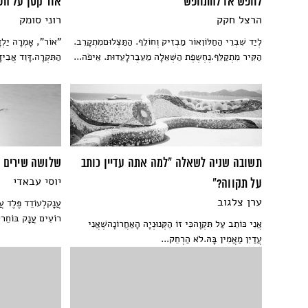
לחפש או להתחפש
אור קטן על הפ
הרצל חקק
רוני סומק
לְיַד שִׁבְרֵי הַחַלּוֹןאוֹר מַבְזִיק וְחוֹלֵף. הַתַּצְלוּםמִתְקָרֵב.
"אוֹר", אָמְרָה יַלְדּ
הַקִּיר מִתְקַלֵּף.נֶחְשֶפֶת הַשְּׁאֵלָה מֵעֵבֶרלָעֵדוּת. אֵיפֹה...
הַתִּקְרָה.דָּוִד אֲבִידָ
תשובה שניה לשאלה "למה אתה עדיין כותב
שלושה שירים
יוסי עבאדי
על תקווה?"
ערן צלגוב
עֲנָקלְעוֹדֵד פֶּלֶד עֲ
רוֹעִים עֲנָק בּוֹחֵרל
אֲנִי כּוֹתֵב עַל תִּקְוָהכִּי זוֹ הַקְּנוּנְיָה הָאַחֲרוֹנָהשֶׁאֲנִי
עֲדַיִן מַאֲמִין בָּהּ.לֹא הַרְחֵק...