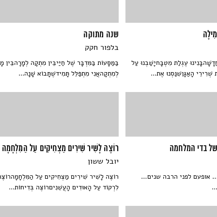
מִילָה
שנה מתוקה
בלפור חקק
ָשָׁהבָּנִינוּ עֶגְלַת מִטְבָּחיָשַׁבְנוּ עַל
בַּמַּסָּעוֹת בַּמִּדְבָּר שֶׁל חַיַּיבֵּין מִתְקָה לְמָרָהבֵּין מָ
 שְׁרִירֵי הָאַגָּןשִׁנַּסְנוּ אֶת...
לְמִתְקָהאֲנִי מִתְפַּלֵּל תָּמִידשֶׁתָּבוֹא שָׁנָה...
של בדי המלחמה
רוֹצֶה לָשִׁיר שִׁירִים מַצְחִיקִים עַל הַמִּלְחָמָה
יובל ששון
… אופעם לפני הרבה שנים…
רוֹצֶה לָשִׁיר שִׁירִים מַצְחִיקִים עַל הַמִּלְחָמָהרוֹצֶ
.
לִרְקוֹד עַל הָאוּדִים הָעֲשֵׁנִיםרוֹצֶה בְּדִיחוֹת...