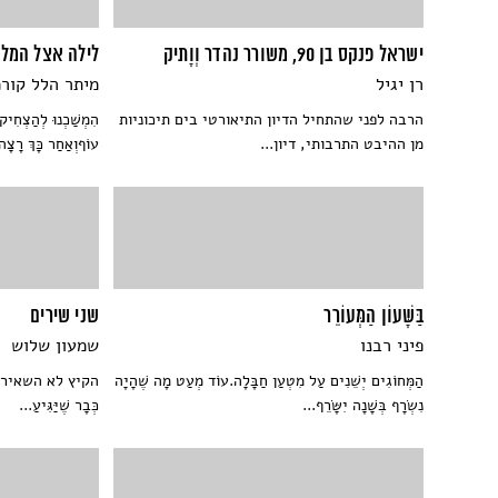
ישראל פנקס בן 90, משורר נהדר וְוָתיק
לילה אצל המלך
רן יגיל
מיתר הלל קורמ
הרבה לפני שהתחיל הדיון התיאורטי בים תיכוניות
הִמְשַׁכְנוּ לְהַצְחִיק 
מן ההיבט התרבותי, דיון...
עוֹףוְאַחַר כָּךְ רָצָ
בַּשָּׁעוֹן הַמְּעוֹרֵר
שני שירים
פיני רבנו
שמעון שלוש
הַמְּחוֹגִים יְשֵׁנִים עַל מִטְעַן חַבָּלָה.עוֹד מְעַט מָה שֶׁהָיָה
הקיץ לא השאיר סי
נִשְׂרָף בְּשָׁנָה יִשָּׂרֵף...
כְּבָר שֶׁיַּגִּיעַ...