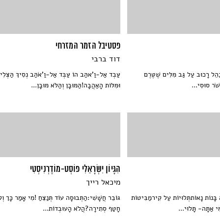
פסטיבל הזמר המזרחי
דוד ברבי
ַהֵל רָכוּב עַל גַּב מִּלִּים שֶׁטֶּרֶם
עַּבְד אַל-וַ'אהַּב הוֹ עַּבְּד אַל-וַ'אֹהַּב נְסִיךְ הַּצְּלִ
שֹׁר סוּסִי...
וּמִּלּוֹת הָאַהֲבָה!הַּמּוּבָן וְהַּלֹּא מּוּבָן...
הִגָּיוֹן יִשְׂרָאֵלִי פּוֹסְט-מוֹדֶרְנִיסְטִי
מיכאל רייך
ה בָּנוֹת נָאוֹתתְּלוּיוֹת עַל קִירמַבִּיטוֹת
גּוֹבֵר חֲשָׁשִׁי:הַתְּבוּסָה עוֹד תְּנַצֵּחַ !מִי אָמַר כָּך וְל
ִי אַתָּה- תָּלוּי...
חָטַף סְתִירָה?הֲלֹא הָעוּבְדוֹת...