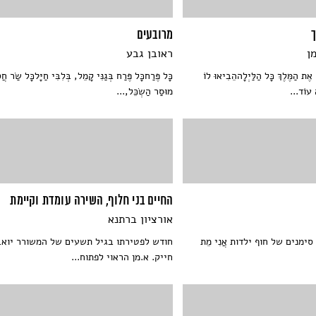
מרובעים
ן
ראובן גבע
אֶת הַמֶּלֶךְ כָּל הַלַּיְלָההֵבִיאוּ לוֹ
כָּל פֶּרַחכָּל פֶּרַח בְּגַנִּי קָמֵל, בְּלִבִּי חַיָּלכָּל שַׂר חֲ
ה עוֹד...
מוּסַר הַשְׂכֵּל,...
החיים בני חלוף, השירה עומדת וקיימת
אורציון ברתנא
מנים של חוף ילדות אֲנִי מֵת
חודש לפטירתו בגיל תשעים של המשורר יואב
חייק. א.מן הראוי לפתוח...