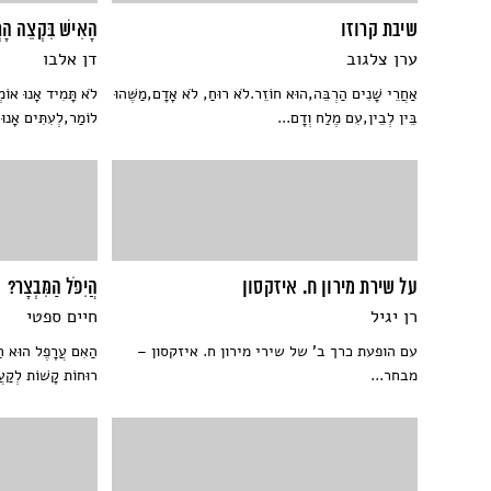
שיבת קרוזו
הָאִישׁ בִּקְצֵה הָר
ערן צלגוב
דן אלבו
אַחֲרֵי שָׁנִים הַרְבֵּה,הוּא חוֹזֵר.לֹא רוּחַ, לֹא אָדָם,מַשֶּׁהוּ
לֹא תָּמִיד אָנוּ אוֹמ
בֵּין לְבֵין,עִם מֶלַח וְדָם...
לוֹמַר,לְעִתִּים אָנוּ
על שירת מירון ח. איזקסון
הֲיִפֹּל הַמִּבְצָר?
רן יגיל
חיים ספטי
עם הופעת כרך ב' של שירי מירון ח. איזקסון –
הַאִם עֲרָפֶל הוּא הַנּו
מבחר...
רוּחוֹת קָשׁוֹת לְקַעֲ