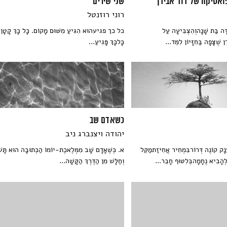
ואטיקה של דוד אבידן
שני שירים
רוני רוזנטל
ָה בַּת שָׁנָהוְהִצְבִּיעָה עַל
כל כך פגיעהוּא הִגִּיעַ מִשּׁוּם מָקוֹם. כָּל כָּךְ קָטָן,
ן שֶׁצָּפָה בַּחִזָּיוֹן לִמֵּד...
כָּלכָּךְ פָּגִיעַ...
כשאדם שב
יהודה ויצנברג ניב
נָק קוֹנֶה דְּרוֹרבִּמְחִיר אֲחִיזַתמַקֵּל
א. כְּשֶׁאָדָם שָׁב מִמְּלֶאכֶת-יוֹמוֹ הַכְּתוּבָה הוּא תָּשׁ
ְהָבִיא נֶחָמָהבְּלִטּוּף חָבֵר...
וְחַלָּשׁ מִן הַדֶּרֶךְ הַקָּשָׁה...