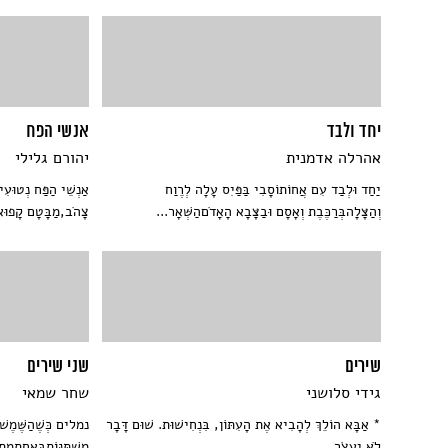
יחד ולבד
אנשי הפח
אהרלה אדמנית
יהורם גלילי
יַחַד וּלְבַד עִם אֲחוֹתוֹסָבִי בַּפַּיִס עָלָה לְרֶוַח
אַנְשֵׁי הַפַּח נְטוּע
וְהַצָּלָהבְּרַכֶּבֶת וְאָסָם וּבַצָּבָא הָאָדֹםהַשְּׁאָר...
צָהֺב,מַבָּטָם קָפוּא 
שירים
שני שירים
גידי סלושני
שחר שמאי
* אַבָּא הוֹלֵךְ לְהָבִיא אֶת הָעִתּוֹן, בִּנְחִישׁוּת. שׁוּם דָּבָר
נמלים כְּשֶׁהַשֶּׁמֶשׁ 
לֹא יַעֲצֹר...
מִשְׁתַּנּוֹתבְּאַחַתמִת