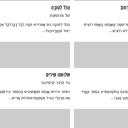
ְחוֹב
הַכֹּל לְטוֹבָה
טל פרומקין
ְרִיםמָה שֶׁאֲנַחְנוּ בֶּאֱמֶת רוֹצִים
הַכֹּל לְטוֹבָה הֵם אָמְרוּיֵשׁ סִבָּה לְכָל דָּבָרלְכָל אֶח
 לֹא רוֹצִים...
יִעוּד וּמַטָּרָההַכֹּל...
שלושה שירים
גד קינר קיסינגר
ֹגֵחַ בַּחוֹמָהמַסִּיעַ בְּסֵתֶר כְּנָפָיו
הסתר עירום אֲנַחְנוּ מִתְפַּשְּׁטִים בְּהֶסְתֵּר עֵירֹםמְר
קֵעַ אַבְנֵי...
אֶת מְרַגְּלֵי הַגִּיל מְעַמְעֲמִיםעוֹרוֹת תָּרִים...