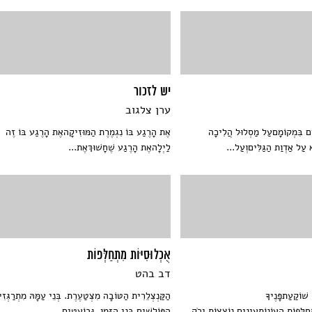
יש לזכור
ערן צלגוב
ִים בִּמְקוֹמָםעַל מַסְלוּל הֲלִיכָה
אֶת הָרֶגַע בּוֹ נִגְמֶרֶת הַמּוּזִיקָהאֶת הָרֶגַע בּוֹ זֶה
עַל אַדְוַת הַגַּלִּיםוְעַל...
לַיְלָהאֶת הָרֶגַע שֶׁחָשׁוּךְאֶת...
אֻכְלוּסִיּוֹת מִתְחַלְּפוֹת
דב בהט
שׁוֹקַעַתפָּנֶיךָ
הַקַּנְצְלֵרִית הַטּוֹבָה מִצְטַעֶרֶת. בְּנֵי עַמָּהּ מִתְרַגְּז
ְחַלְּפוֹת הָעוֹנוֹתעֵינַיִם נוֹצְצוֹת יָרֹק
הַפּוֹלְשִׁים בְּנֵי הַזְּמַן, וּבוֹעֲטִים....