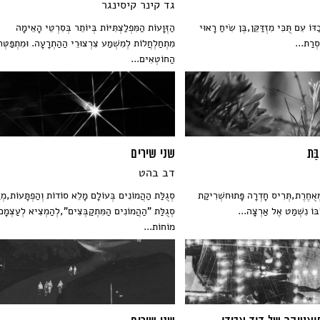
גד קינר קיסינגר
וֹ עִם תֻּכִּי מִזְדַּקֵּן,בֶּן שִׂיחַ רָאוּי
הַזְּוָעוֹת הַמִּפְלַצְתִּיּוֹת בְּיוֹתֵר בְּסִרְטֵי הָאֵימָה
סְרַת...
מִתְחַלְחֲלוֹת לְמִשְׁמַע צִרְצוּרֵי הַהַתְרָעָה. וּמִתְפַּטְּר
הַחוֹטְאִים...
בַּת
שני שירים
דב בהט
מְּאֻחֶרֶת,תְּרִיס חָדְרָה פָּתוּחשְׁרִיקַת
סְגֻלַּת הַהֲמוֹנִים בְּעוֹלָם מָלֵא סוֹדוֹת וְהַפְתָּעוֹת,מְר
ִבּוֹ נִשְׁמַט אֶל אַרְצָה...
סְגֻלַּת "הַהֲמוֹנִים הַמִּתְקַבְּצִים",לְהַמְצִיא לְעַצְמָם
מוֹחוֹת...