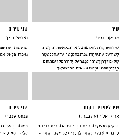
שיר
שני שירים
אביקם גזית
מיכאל רייך
שִׁירהוּא עָרוּץלַחֲלוֹמוֹת,לַתִּקְווֹת,לַתְּשוּקוֹת.רָצִיתִי
שׁוֹטְטוּת יֵשׁ וְאֶתְנ
לָשִׁירעַל עֵינַיִךְהָרוֹשְׁפוֹתבְּהַקְנָטָה עֲדִינָהקַנְטָטָה
נֶאֱמְרוּ,בַּלָּאט אֶקְ
שֶׁלֹּאנוֹלְדָהוְרָצִיתִי לִפְצֹחַעַל יָדַיִךְהַמַּקְרִינוֹתחוֹם
סְגֻלִּימְהַפְנֵט וּמְמַּגְנֵטשֶׁאֵינוֹ מִתְפַּשֵּׁראַךְ...
שיר ליחידים ביקום
שני שירים
אריק אלף (איזנברג)
פנחס ענברי
בָּרָקִיעַ מְנַצְנֵץכּוֹכָב יָחִידבְּדִידוּת הַכּוֹכָבִים בְּדִידוּת
תְּמוּנוֹת בְּתַעֲרוּכָ
הַדְּבָרִים שֶׁבַּלֵּב בְּקֶשֶׁר לַדְּבָרִים אֲנִימְאַבֵּד קֶשֶׁר...
אֵלֶיךָ בִּתְמִיהָה: מ