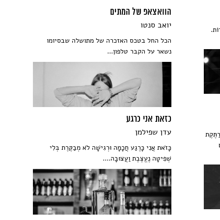
הוואצאפ של המתים
יואב סנטו
וֹת.
הכל החל בטכס האזכרה של מתושלה שבסיומו
נשאר על הקבר טלפון...
כזאת אני כרגע
עדן שפילמן
ַתֶּקֶת
כָּזֹאת אֲנִי כָּרֶגַע חֲכָמָה וּרְגִישָׁה לֹא מְבַקֶּרֶת בְּלִי
שְׁפִיטָה נֶעֱצֶבֶת וַעֲצוּבָה....