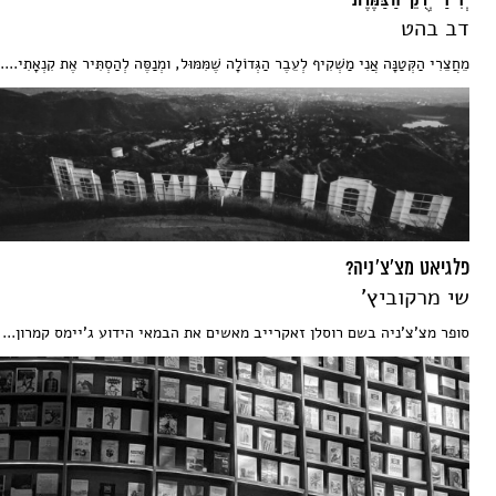
יְדִידַי יְרֻקֵּי הַצַּמֶּרֶת
דב בהט
מֵחֲצֵרִי הַקְּטַנָּה אֲנִי מַשְׁקִיף לְעֵבֶר הַגְּדוֹלָה שֶׁמִּמּוּל, ומְנַסֶּה לְהַסְתִּיר אֶת קִנְאָתִי....
פלגיאט מצ'צ'ניה?
שי מרקוביץ'
סופר מצ'צ'ניה בשם רוסלן זאקרייב מאשים את הבמאי הידוע ג'יימס קמרון...