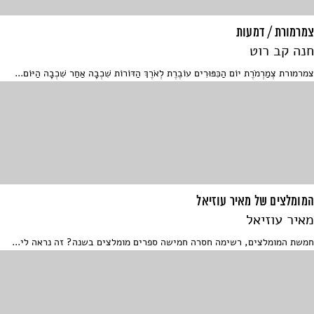
צמרמורת / דמעות
חנה קב רוט
צמרמורת צְמַרְמֹרֶת יוֹם הַכִּפּוּרִים עוֹבֶרֶת לְאֹרֶךְ הַדּוֹרוֹת שִׁכְבָה אַחַר שִׁכְבָה הַיּוֹם...
המומלצים של מאיר עוזיאל
מאיר עוזיאל
חמשת המומלצים, רשימה חסרה חמישה ספרים מומלצים בשנה? זה נראה לי...