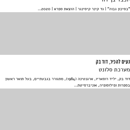
"בסיכון גבוה" | גד קינר קיסינגר | הוצאת ספרא | 2020...
נעים להכיר, דוד בק
מערכת סלונט
דוד בק, יליד רוסאריו, ארגנטינה (1984), מתגורר בגבעתיים, בעל תואר ראשון
בספרות ופילוסופיה, אוניברסיטת...