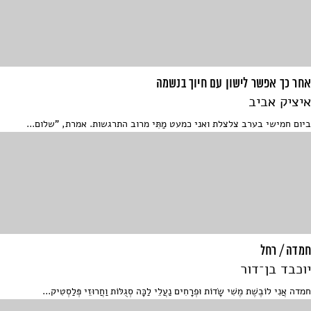
אחר כך אפשר לישון עם חיוך בנשמה
איציק אביב
ביום חמישי בערב צלצלת ואני כמעט מַתִּי מרוב התרגשות. אמרת, "שלום...
חמדה / רחל
יוכבד בן־דור
חמדה אֲנִי לוֹבֶשֶׁת מֶשִׁי שָׂדוֹת וּפְרָחִים נַעֲלֵי לַכָּה סְגֻלּוֹת וַחֲרוּזֵי פְּלַסְטִיק...