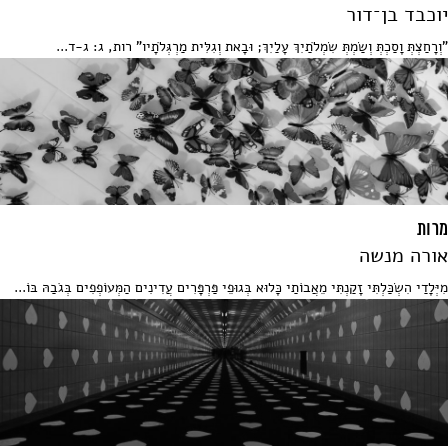
יוכבד בן־דור
"וְרָחַצְתְּ וָסַכְתְּ וְשַׂמְתְּ שִׂמְלֹתַיִךְ עָלַיִךְ; וּבָאת וְגִלִּית מַרְגְּלֹתָיו" רות, ג: ג-ד...
מרות
אורה מנשה
מִיְּלָדַי הִשְׂכַּלְתִּי זָקַנְתִּי מֵאֲבוֹתַי כָּלוּא בְּגוּפֵי פַּרְפָּרִים עֲדִינִים הַמְּעוֹפְפִים בְּגֹבַהּ בּוֹ...