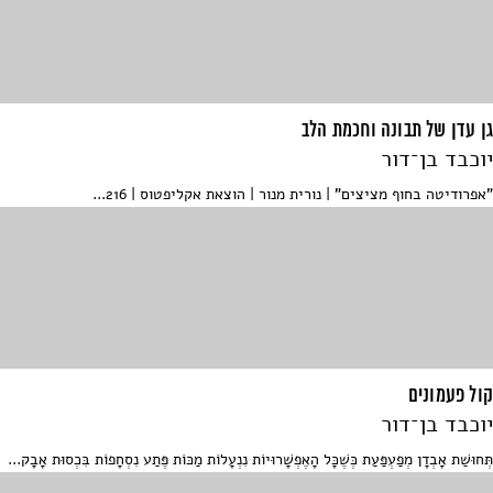
גן עדן של תבונה וחכמת הלב
יוכבד בן־דור
"אפרודיטה בחוף מציצים" | נורית מנור | הוצאת אקליפטוס | 216...
קול פעמונים
יוכבד בן־דור
תְּחוּשַׁת אָבְדָן מְפַעְפַּעַת כְּשֶׁכָּל הָאֶפְשָׁרוּיוֹת נִנְעָלוֹת מַכּוֹת פֶּתַע נִסְחָפוֹת בִּכְסוּת אָבָק...