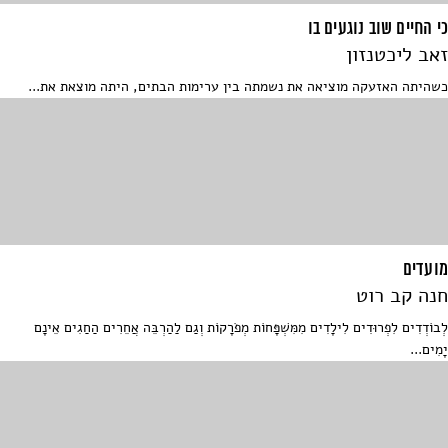
כי החיים שוב נוגעים בו
זאב ליכטנזון
כשהיתה האזעקה מוציאה את נשמתה בין ערימות הבתים, היתה מוצאת את...
מועדים
חנה קב רוט
לְבוֹדְדִים לִפְרוּדִים לִילָדִים מִמִּשְׁפָּחוֹת מְפֹרָקוֹת וְגַם לַהַרְבֵּה אֲחֵרִים הַחַגִים אֵינָם
יָמִים...