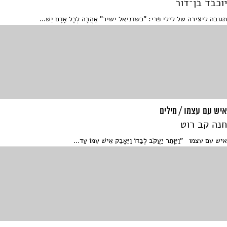
יוכבד בן־דור
תגובה ליצירה של לילי פרי: "כשדניאל ישיר" אַהֲבָה לְכָל אָדָם יֵשׁ...
איש עם עצמו / מילים
חנה קב רוט
איש עם עצמו "וַיִּוָּתֵר יַעֲקֹב לְבַדּוֹ וַיֵּאָבֵק אִישׁ עִמּוֹ עַד...