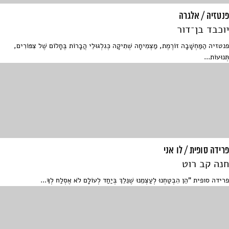
פנטזיה / אלגרה
יוכבד בן־דור
פנטזיה הַמַּחְשָׁבָה זוֹרֶמֶת, מַצְמִיחָה שְׁתִיקָה כְּגִלְגּוּלֵי הֲבָרוֹת בֶּחָלוֹם שֶׁל צִפּוֹרִים,
תְּנוּעוֹת...
פרידה סופית / לו אני
חנה קב רוט
פרידה סופית "הֵן הִבְטַחְנוּ לְעַצְמֵנוּ שֶׁנֵּלֵךְ בְּיַחַד לְעוֹלָם לֹא אֶסְלַח לְךָ...