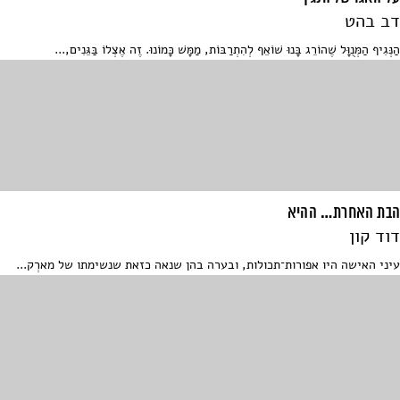
דב בהט
הַנְּגִיף הַמְּנֻוָּל שֶׁהוֹרֵג בָּנוּ שׁוֹאֵף לְהִתְרַבּוֹת, מַמָּשׁ כָּמוֹנוּ. זֶה אֶצְלוֹ בַּגֵּנִים,...
הבת האחרת… ההיא
דוד קון
עיני האישה היו אפורות־תכולות, ובערה בהן שנאה כזאת שנשימתו של מארְק...