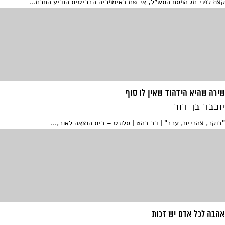
קצת לפני חג הפסח התש״ל, אי שם באימפריה הבריטית הודיע החכם...
שירה שהיא הידהוד שאין לו סוף
יוכבד בן־דור
"בוקר, צהריים, ערב" | דב בהט | סלונט – בית הוצאה לאור,...
אהבה לכל אדם יש זכות