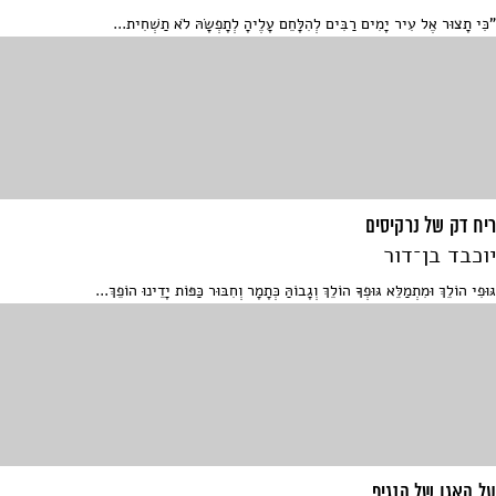
"כִּי תָצוּר אֶל עִיר יָמִים רַבִּים לְהִלָּחֵם עָלֶיהָ לְתָפְשָׂהּ לֹא תַשְׁחִית...
ריח דק של נרקיסים
יוכבד בן־דור
גּוּפִי הוֹלֵךְ וּמִתְמַלֵּא גּוּפְךָ הוֹלֵךְ וְגָבוֹהַּ כְּתָמָר וְחִבּוּר כַּפּוֹת יָדֵינוּ הוֹפֵךְ...
על האגו של הנגיף