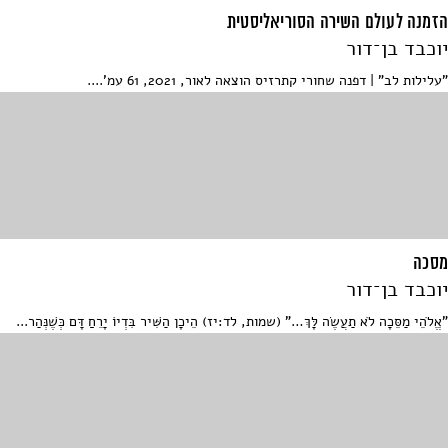
הזמנה לעולם השירה הסוריאליסטית
יוכבד בן־דור
"עלילות לב" | דפנה שחורי קתרזיס הוצאה לאור, 2021, 61 עמ'....
מסכה
יוכבד בן־דור
"אֱלֹהֵי מַסֵּכָה לֹא תַעֲשֶׂה לָּךְ…" (שמות, לד:יז) הֵיכָן הַשִּׁיר בִּדְיוֹ יָרֵחַַ דָּם כְּשֶׁנְּהַר...