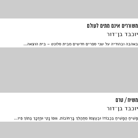
משוררים אינם מתים לעולם
יוכבד בן־דור
באהבה ובהודיה על שני ספרים חדשים מבית סלונט – בית הוצאה...
משיח / טרם
יוכבד בן־דור
מָּשִׁיחַ הַמָּשִׁיחַ בִּכְבוֹדוֹ וּבְעַצְמוֹ מִתְהַלֵּךְ בָּרְחוֹבוֹת. גּוּפוֹ נָקִי וּמְזֻכָּךְ בְּתוֹךְ פִּיו...