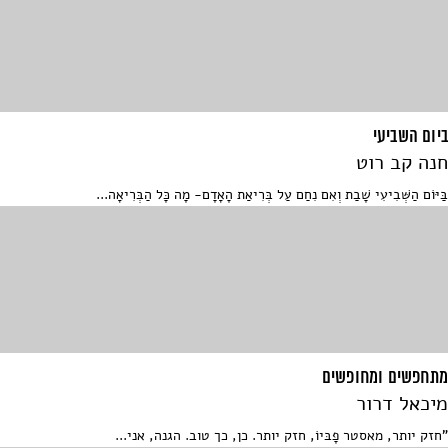
ביום השביעי
חנה קב רוט
בַּיּוֹם הַשְּׁבִיעִי שָׁבַת וְאִם נִחַם עַל בְּרִיאַת הָאָדָם- מָה כָּל הַבְּרִיאָה...
מתחפשים ומחופשים
מיכאל דרור
"חזק יותר, מאסטר פָבּיוֹ, חזק יותר. כן, כך טוב. הגנה, אני...