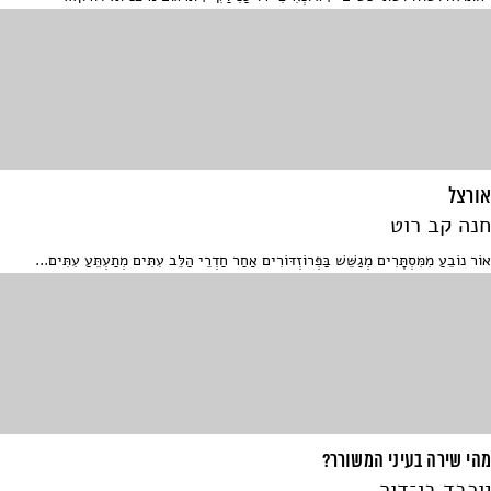
אורצל
חנה קב רוט
אוֹר נוֹבֵעַ מִמִּסְתָּרִים מְגַשֵּׁשׁ בַּפְּרוֹזְדּוֹרִים אַחַר חַדְרֵי הַלֵּב עִתִּים מְתַעְתֵּעַ עִתִּים...
מהי שירה בעיני המשורר?
יוכבד בן־דור