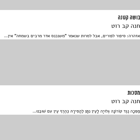
בושה קטנה
חנה קב רוט
אזהרה: סיפור לפורים, אבל למרות שנאמר "משנכנס אדר מרבים בשמחה" אין...
מסכות
חנה קב רוט
מַסֵּכָה נֶגֶד קוֹרוֹנָה גְּלוּיָה לָעַיִן נִתָּן לַהֲסִירָהּ כְּהֶרֶף עַיִן עִם שׁוּבֵנוּ...