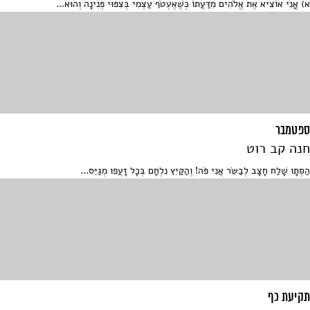
א) אֳנִי אוֹצִיא אֶת אֱלֹהִים מִדַּעֲתוֹ כְּשֶׁאֶעְטֹף עַצְמִי בְּצִפּוּי פְּנִינָה וְהוּא...
ספטמבר
חנה קב רוט
הַסְּתָו שָׁלַח חָצָב לְבַשֵּׂר אֲנִי פֹּה! וְהַקַּיִץ נִלְחָם בְּכָל זָעֲפו מְגַיֵּס...
תקיעת כף