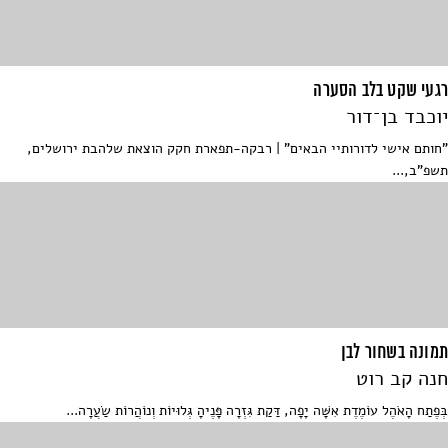
רגעי שקט בלב הסערה
יוכבד בן־דור
"חותם אישי לדורותיי הבאים" | רבקה-תפארת חקק הוצאת שלהבת ירושלים,
תשפ"ב,...
תמונה בשחור לבן
חנה קב רוט
בְּפֶתַח הָאֹהֶל עוֹמֶדֶת אִשָּׁה יָפָה, דַּקַת גִּזְרָה פָּנֶיהָ גְּלוּיוֹת וְנוֹהֲרוֹת שַׂעֲרָה...