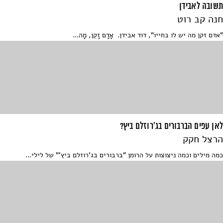
תשובה לאבידן
חנה קב רוט
"אדם זקן מה יש לו בחייו", דוד אבידן. אָדָם זָקֵן, מָה...
לאן עפים הברבורים בג'רוזלם ביץ?
הרצל חקק
כמה מילים וכמה ניצוצות על הרומן "ברבורים בג'רוזלם ביץ'" של לילי...