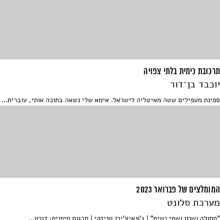
תרכובת כימית בלתי צפויה
יוכבד בן־דור
ספינת מעפילים שטה מאיטליה לישראל. אימא שלי נשאה בתוכה אותי, עוברית...
המומלצים של פברואר 2023
מערכת סלונט
"חתולה ושוזו ושתי נשים" | ג'וּנְאִיצִ'ירוֹ טַנִיזַקִי | תרגום מיפנית: דורון...