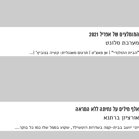
המומלצים של אפריל 2021
מערכת סלונט
"הבית ההולנדי" | אן פאצ'ט | תרגום מאנגלית: קטיה בנוביץ' |...
אלף מילים על נחיתה ללא המראה
אורציון ברתנא
יוני יושב בבית-קפה בשדרות רוטשילד, שקוע בספל שלו כמו כל בוקר....