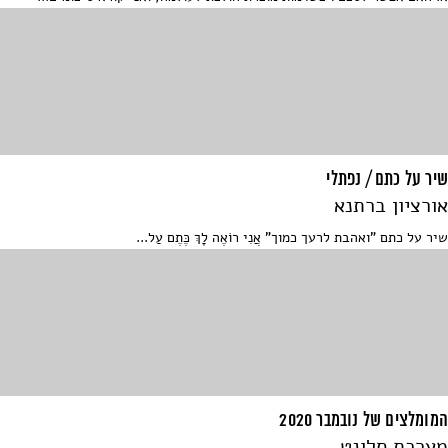
שיר על כתם / נפתלי
אורציון ברתנא
שיר על כתם "ואהבת לרעך כמוך" אֲנִי רוֹאֶה לָךְ כֶּתֶם עַל...
המומלצים של נובמבר 2020
מערכת סלונט