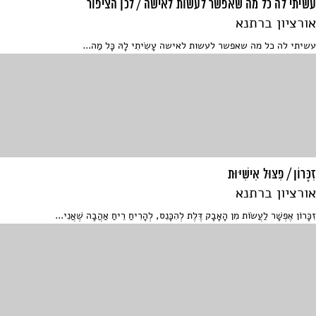
עשיתי לה כל מה שאפשר לעשות לאישה / לכן הציפור
אורציון ברתנא
עשיתי לה כל מה שאפשר לעשות לאישה עָשִׂיתִי לָהּ כָּל מַה...
זִכָּרוֹן / פִּצּוּל אִישִׁיּוּת
אורציון ברתנא
זִכָּרוֹן אֶפְשָׁר לַעֲשׂוֹת מִן הָאָבָק דֶּלֶת לְהִכָּנֵס, לְהָרִיחַ רֵיחַ אַהֲבָה שֶׁאֲנִי...