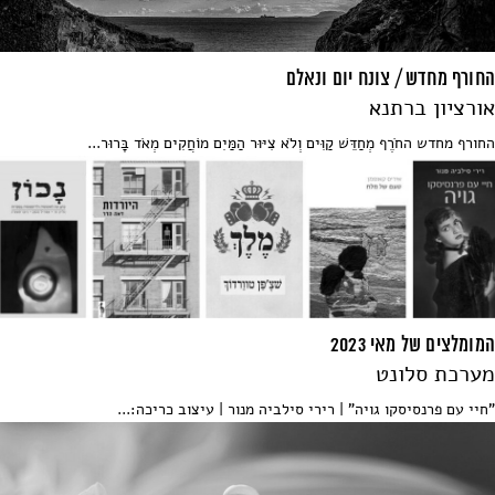
החורף מחדש / צונח יום ונאלם
אורציון ברתנא
החורף מחדש החֹרֶף מְחַדֵּשׁ קַוִּים וְלֹא צִיּוּר הַמַּיִם מוֹחֲקִים מְאֹד בָּרוּר...
המומלצים של מאי 2023
מערכת סלונט
"חיי עם פרנסיסקו גויה" | רירי סילביה מנור | עיצוב כריכה:...