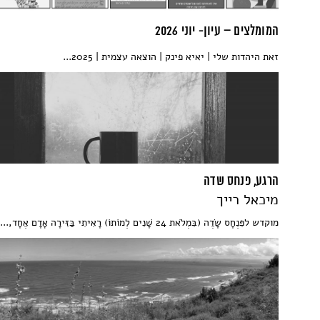
המומלצים – עיון- יוני 2026
זאת היהדות שלי | יאיא פינק | הוצאה עצמית | 2025...
הרגע, פנחס שדה
מיכאל רייך
מוקדש לפִּנְחָס שָׂדֶה (בִּמְלֹאת 24 שָׁנִים לְמוֹתוֹ) רָאִיתִי בַּזִּירָה אָדָם אֶחָד,...