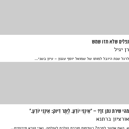
נפלים שלא חזו שמש
רן יגיל
לרגל שנת היובל למותו של שמואל יוסף עגנון – עיון בשני...
מהי שירת נתן זך? – "אֵינֶנִּי יוֹדֵעַ. לְיֶתֶר דִּיּוּק: אֵינֶנִּי יוֹדֵעַ."
אורציון ברתנא
א. האם אפשר לסכם? כשדמות מוכרת הולכת לעולמה, ואני קורא סיכומים...