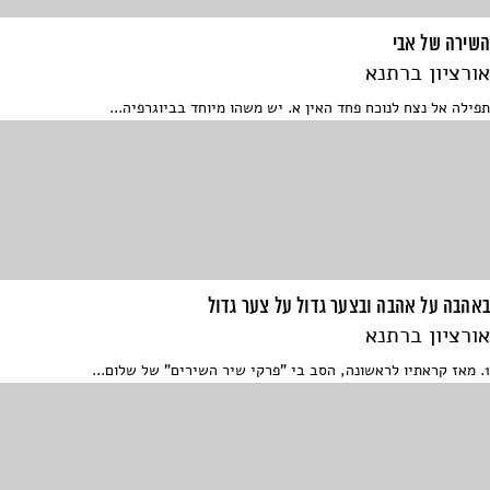
השירה של אבי
אורציון ברתנא
תפילה אל נצח לנוכח פחד האין א. יש משהו מיוחד בביוגרפיה...
באהבה על אהבה ובצער גדול על צער גדול
אורציון ברתנא
1. מאז קראתיו לראשונה, הסב בי "פרקי שיר השירים" של שלום...