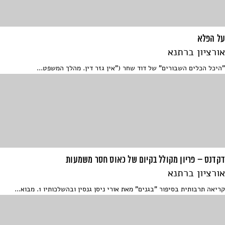
על הפלא
אורציון ברתנא
"היכל הכלים השבורים" של דוד שחר ("אין גזר דין. מהלך המשפט...
דקדנס – פריון מקולל בקיום של כאוס חסר משמעות
אורציון ברתנא
קריאה תרבותית בסיפור "בגנים" מאת אורי ניסן גנסין ובהשלכותיו 1. מבוא...