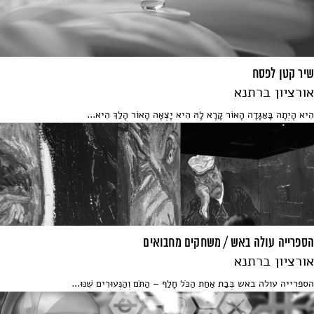
שיר קטן לפסח
אורציון ברתנא
הִיא הָיְתָה בָּאַגָּדָה הָאוֹר קָרָא לָהּ הִיא יָצְאָה הָאוֹר הָלַךְ הִיא...
הספרייה עולה באש / משחקים מחבואים
אורציון ברתנא
הספרייה עולה באש בְּבַת אַחַת הַכֹּל חָלַף – הַתֹּם וְהַנְּעוּרִים שִׁנּוּ...