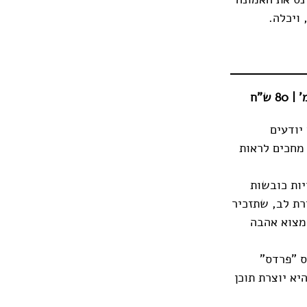
 ויכלה.
יודעים
מחכים לראות
יות כובשות
רת לב, שתזכיר
למצוא אהבה
ס "פרדס"
א יוצרת תוכן