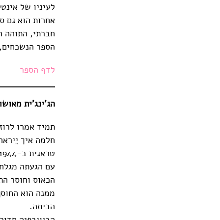
לעיניו של אינטל
אחרות הוא גם ס
חברתי, התוהה ה
הספר הנשכחים, 
לדף הספר
הג'ינג'ית מאושוויץ | נ
תמיד אמרו לרוז
חלמה איך יֵיראה
טראגית ב-1944, כאשר היא מגורשת מביתה ונשלחת לאושוויץ.
עם הגעתה מגלחי
הכאוס וחוסר הת
ממנה הוא החוסן
הביתה.
הביוגרפיה חדור