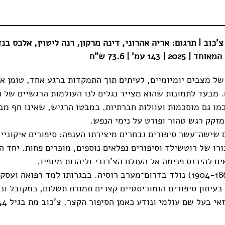
 צ'כוב | תרגום: אריה אהרוני, דינה מרקון, רנה ליטוין, אלכס בנ
| 143 עמ' | 73.6 ש"ח
של מצבים יומיומיים, לעיתים תוך התמקדות ברגע אחד, טומן אנ
 מבעד לתמונות שהוא מצייר נגלים לנו העולמות הרגשיים של גי
כמו גם מוסכמות ועוולות חברתיות. במבטו הרגיש, שאינו חף מב
מזקק רגש טהור ופורט על נימי הנפש.
 שישה־עשר סיפורים נבחרים מיצירתו הענפה: סיפורים איקוניי
רו של רוטשילד וסיפורים נפלאים נוספים, מוכּרים פחות. יחד ה
ם להיכנס פנימה אל העולם הצ'כובי וליהנות מיופיו.
אנטון צ'כוב (1904-1860) נולד בדרום־מערב רוסיה. בבגרותו למד רפואה ו
בעיתון סיפורים הומוריסטיים קצרים תמורת תשלום, כמקובל ונה