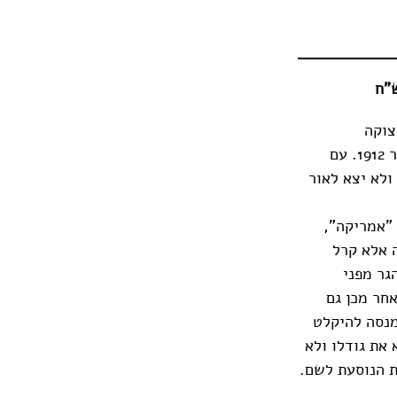
ל מצוקה
מייאשת, אני מרגיש בה בנוח", כתב פרנץ קפקא לאהובתו פליצה באואר בנובמבר 1912. עם
ולא יצא לאור
 "אמריקה",
 אלא קרל
אותו להגר מפני
אחר מכן גם
מנסה להיקלט
את גודלו ולא
ת הנוסעת לשם.