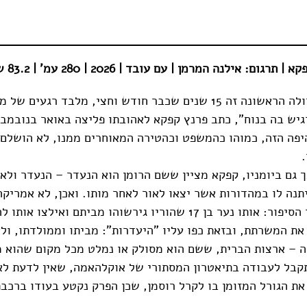
גום: אילנה המרמן | עם עובד | 2026 | 280 עמ' | 83.2 ש"ח
"זו העבודה הגדולה הראשונה זה 15 שנים שכבר חודש וחצי, מלבד רגעים ש
היפה הזה, כמוהו כהמשפט וכהטירה המאוחרים ממנו, לא הושלם 
.
ך גם ביומניו, קפקא מציין ששם הרומן הוא הנעדר – הנעדר ולא
תנה לו במהדורות אשר יצאו לאור לאחר מותו. ואכן, לא אמריקה
רוסמן הוא גיבור הסיפור: אותו נער בן 17 שהוריו גירשוהו מביתם ואילצו 
 את המשרתת, ובזאת כפו עליו "היעדרות": מביתו וממולדתו, ול
 – ארצות הברית, ששם הוא מסולק או נמלט מכל מקום שהוא 
קבל לעבודה בתיאטרון המסתורי של אוקלהאמה, שאין לדעת לא 
 את הגורל המזומן בו לקרל רוסמן, שכן הפרק נקטע בעודו ברכב