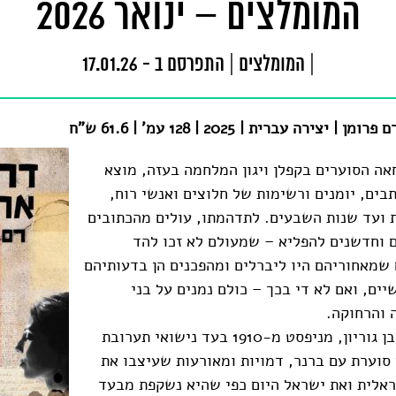
המומלצים – ינואר 2026
|
המומלצים
|
התפרסם ב - 17.01.26
יצירה עברית | 2025 | 128 עמ' | 61.6 ש"ח
אה הסוערים בקפלן ויגון המלחמה בעזה, מוצא
ים, יומנים ורשימות של חלוצים ואנשי רוח,
 ועד שנות השבעים. לתדהמתו, עולים מהכתובים
ים וחדשנים להפליא – שמעולם לא זכו להד
 שמאחוריהם היו ליברלים ומהפכנים הן בדעותיהם
יים, ואם לא די בכך – כולם נמנים על בני
 והרחוקה.
מפגש מכונן עם בן גוריון, מניפסט מ-1910 בעד נישואי תערובת
סוערת עם ברנר, דמויות ומאורעות שעיצבו את
אלית ואת ישראל היום כפי שהיא נשקפת מבעד