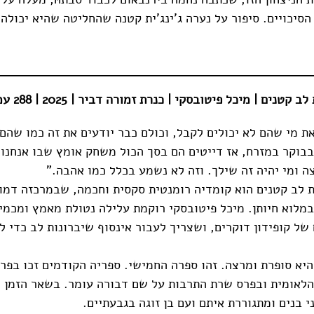
סיכויים. סיפור על נערה ג'ינג'ית קטנה שהחליטה שהיא יכולה,
ים | מיכל פיטובסקי | כנרת זמורה דביר | 2025 | 288 עמ' | 80 ש"ח
ת מי שהם לא יכולים לקבל, וכולם כבר יודעים את זה כמו שהם 
וקר במזרח, אז דייטים הם בסך הכול משחק אומץ שבו אנחנו 
ה ומי יהיה זה שילך. וזה לא נשמע בכלל כמו אהבה."
ת לב קטנים הוא קומדיה רומנטית סקסית וחכמה, שבמרכזה דמו
מלוא חיותן. מיכל פיטובסקי רוקמת עלילה נטולת מאמץ ומכמי
 של קופידון דוקרים, ושצריך לעבור אינסוף שיברונות לב כדי 
היא סופרת ומרצה. זהו ספרה החמישי. ספריה הקודמים זכו בפר
לאומית ובפרס שרת התרבות על שם דבורה עומר. בשאר הזמן הי
 בנים ומתגוררת איתם ועם בן זוגה בגבעתיים.