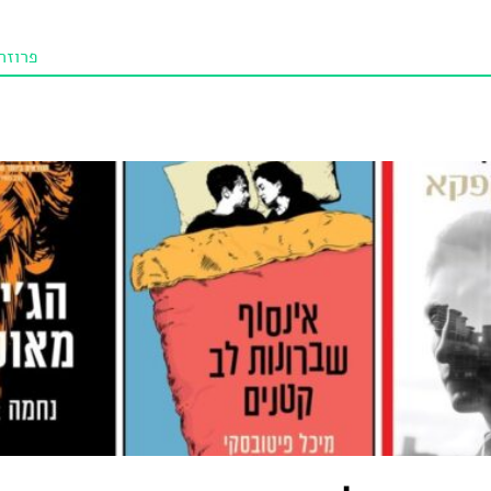
פרוזה
תו איכו
מאמרי
טנא ביכורי
מומלצי
טיפים