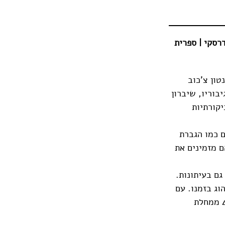
דרסקי | ספרית
טון צ'כוב
בוריו, שיברון
יקורתיות
ם כמו הגברת
ם מזמינים את
עסק גם בעיתונות.
וג בזמנו. עם
השנים היה למחזאי בעל שם עולמי ונודע כאמן הסיפור הקצר. צ'כוב מת בגיל 44 ממחלת