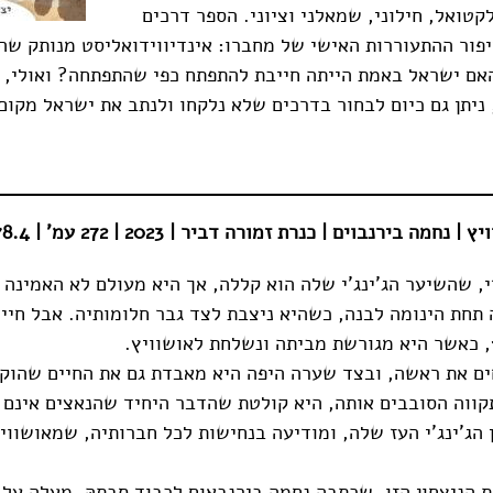
קטואל, חילוני, שמאלני וציוני. הספר דרכים
יפור ההתעוררות האישי של מחברו: אינדיווידואליסט מנותק שה
אם ישראל באמת הייתה חייבת להתפתח כפי שהתפתחה? ואולי, 
ניתן גם כיום לבחור בדרכים שלא נלקחו ולנתב את ישראל מקום 
חמה בירנבוים | כנרת זמורה דביר | 2023 | 272 עמ' | 78.4 ש"ח
י, שהשיער הג'ינג'י שלה הוא קללה, אך היא מעולם לא האמינה 
 תחת הינומה לבנה, כשהיא ניצבת לצד גבר חלומותיה. אבל חייה
ם את ראשה, ובצד שערה היפה היא מאבדת גם את החיים שהוקי
קווה הסובבים אותה, היא קולטת שהדבר היחיד שהנאצים אינם י
 הג'ינג'י העז שלה, ומודיעה בנחישות לכל חברותיה, שמאושווי
ת הניצחון הזו, שכתבה נחמה בירנבאום לכבוד סבתהּ, מעלה על 