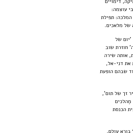
קה, דימויים
י עוצמה:
 המלכה: תפילת
 של מלאכים.
'יום של
' חוזרת שוב
, אותה שירה
את דני-אל,
וד שבהם הופעת
ר זך של תום',
מְהלכים
ית הכנסת
 בורא עולם.