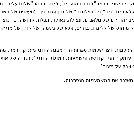
קה: ביטויים כמו “בודד במועדיו”, פיוטים כמו “שלום עליכם מ
קלאסיים כמו “זֶמר הפלוגות" של נתן אלתרמן. למעטפת של הטרג
ם יהודיים של מלאכים, תפילה, גאולה, תכלת, קדושה. כך נוצר 
א מיתוס של אלים וגיבורים, אלא של נשמה, של אור, של מוזיקה
 העולמות יוצר שלמות ספרותית: המבנה היווני מעניק דרמה, מת
 עומק רוחני, קדושה ומשמעות. המושג היווני 'טרגדיה של אופ
אבק על ייעוד'.
מאירה את המשמעויות הנסתרות: