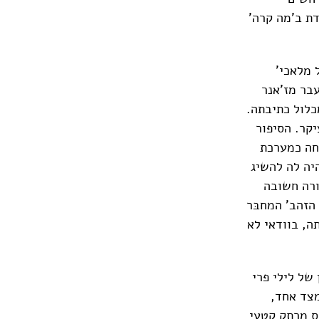
ת ב'מה קרה'
 מלאכי'
עבר מז'אנר
כלול כתיבתה.
יקר. הסיפור
חה כמערכת
יה לה להשיג
ורה חשובה
הזהב' המחבּר
ה, בוודאי לא
של לילי פרי
מצד אחד,
ס מרתק קטעי