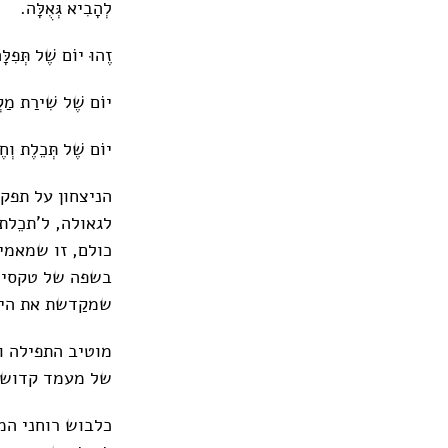
לְהָבִיא גְּאֻלָּה.
זֶהוּ יוֹם שֶׁל תְּפִלָּ
יוֹם שֶׁל שִׁירַת מַק
יוֹם שֶׁל תְּכֵלֶת וְח
הניצחון על תפק
לגאולה, ל'תכֵלת
כולם, זו שמאמי
בשפה של טקסים:
שמקַדשת את היל
מוטיב התפילה ומ
של מעמד קדוש, 
כלבוש רוחני המנ