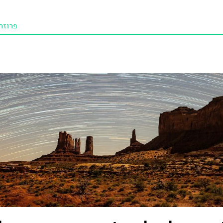
פרוזה
תו איכו
מאמרי
טנא ביכורי
מומלצי
טיפים