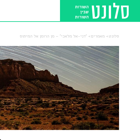
סלונט
מאמרים
'דני-אל מלאכי' – מן הרומן אל המיתוס