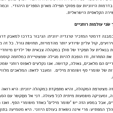
דרמות היווניות עם פסוקי תפילה מארון הספרים היהודי. וכמה 
ירה הקלאסית הישראלית.
 שני עולמות רוחניים
בנה דרמטי המזכיר טרגדיה יוונית: הגיבור בדרכו למאבק דר
ועים, קול עליון שיודע יותר מהדמויות, תחושת גורל. כל זה
ת בנאלית על תפקיד של סולן במקהלה צבאית של ילדים מיוחדים
ת התחרות, וזו הופכת להיות מגילה שמצטיירת כמלחמה קוסמי
יים הם מלאכים, גאולה, קדושה. אנו נקלעים לאפוס רוחני שמטל
יות של שומרי סף ושומרת מילים. ומעבר לזאת: המלאכים מלווי
.
ה מצטרפת המקהלה, והיא מתפקדת כמקהלה יוונית: היא רואה 
, ומעניקה משמעות מיתית לכל פעולה. דני אל מתַקשר עם הס
ים, אבל במסע הזה יש 'שומר מילים' כאחד משומרי הסף. ואנו 
לך המפתיע: פרי אינה נשארת בעולם היווני. היא מטמיעה בתוך