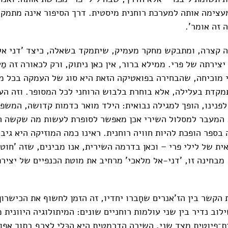
עצימה אותה למערכת רוחנית מיסטית. דרך הסיפור אינה מתמקד
ה זה אומר'.
ה קצרה, ומתבקש מחקר מעמיק, שיתמקד בשאלה, כיצד 'דני אל
ירתה של פרי. ממילא ברור, אין כאן ניתוק, ורק לכאורה זה מַ
רי מוכיחה, שהבחירה בפואטיקה הזאת היא סוג של העמקה בכל מ
מתמקדת בעלילה, אלא בוחרת בלבוש הרוחני לכל המסופר. וזה הע
פנינו, הופך למגילה נבואית: הילד מואר כדמות קדושה, המשפ
. המעבר למסלול השירי אכן מאפשר לסופרת לעשות מה שקשה ה
בספר הופכת להיות חוויה רוחנית. ראינו כמה המוזיקה היא גיב
ת של לילי פרי – וכאן בדרמה השירית, אנו מבינים, שזה 'חוט 
מבחינה זו, 'דני-אל מלאכי' מרחיב את מוטת הכנפיים של יצירת
הקשר בין הז'אנרים שחָברו יחדיו, זה הזמן לחשוף את הכישרון 
לוב נדיר בין שני עולמות רוחניים שונים: המיתולוגיה היוונית 
ת־פיוטית מצד שני. השירה הדרמטית היא הכּלי לצרף בתוך אפו