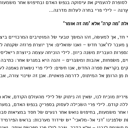
לסופרת להעמיק את עיסוקה בנפש האדם ובחיפוש אחר משמעות
עֶרגה – לילי פרי בחרה לעלות מדרגה…
לת 'מה קרה' אלא 'מה זה אומר'
י חד, אך למעשה, זהו המשך טבעי של המוטיבים המרכזיים ביצ
ן מעבר לז'אנר חדש – ואנו שואלים: איך יוצרת פרוזה שקנתה ל
ספרות העברית משנה כיוון. לילי הוכיחה עצמה כיוצרת ריאליס
ים, משפחות, אהבות ומשבּרים – והנה היא במגרש אחר: כתיבה 
ים בקריאת ספרה החדש, אנו חשים: לילי פרי נשארת נאמנה לע
 מן הרומן אל המיתוס, לדרמה פואטית. אכן זה שינוי צורה, אב
רית מוכיח לנו, שאין זה ניתוק של לילי מהעולם הקודם, אלא 
ללה קודם. לילי פרי השכילה לעסוק בספריהָ בנפש האדם, במער
 אחר משמעות, בחיפוש נואש אחר רגעים של חסד במציאות סבו
 שלפנינו 'דני אל-מלאכי' יש שידוד מערכות: בראש הפירמיד
תשומת ליבנו – אלא הדרך, שבה לילי פרי מפרשת אותה. ואנו