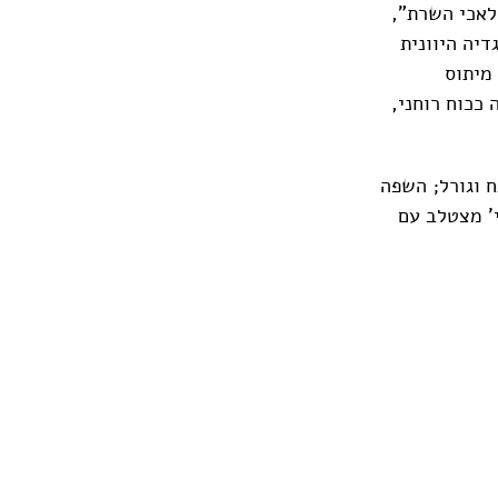
לאכי השרת”,
דיה היוונית
מיתוס
 ככוח רוחני,
ח וגורל; השפה
י' מצטלב עם