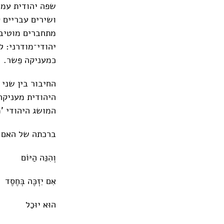
שפה יהודית עמו
ושירים עבריים 
מתחברים מוטיבי
יהודי־מודרני: ל
כמעניקה פֵשר.
החיבור בין שני
היהודית מעניקה
המושג היהודי 'מ
ברכתה של האם 
וְהִנֵּה הַיּוֹם
אִם יִזְכֶּה בְּחֶסֶד
הוּא יוּכַל