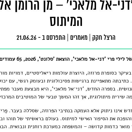
דני-אל מלאכי' – מן הרומן אל
המיתוס
הרצל חקק
|
מאמרים
|
התפרסם ב - 21.06.26
י פרי 'דני-אל מלאכי', הוצאת 'סלונט', 2026, 65 עמודים
בעיקר כסופרת פרוזה, היוצרת עולמות ריאליסטיים, דמויות מור
 כתיבתה מתאפיינת ברגישות פסיכולוגית ובעומק רגשי, עם יכול
נושית. בספרה החדש, 'דני־אל מלאכי', היא מבצעת מעבר מפתי
ה שירית מיתולוגית, אך זהו המשך טבעי של המוטיבים המרכזי
דש אינו ניתוק אלא העמקה בנתיבי הפרוזה, שסללה בעבר. פֶרי
והופכת את הסיפור האישי למיתוס. בעולם בראשיתי של תוהו ובו
ד מואר כדמות קדושה – והמשפחה כמערכת רוחנית ונבואית. הב