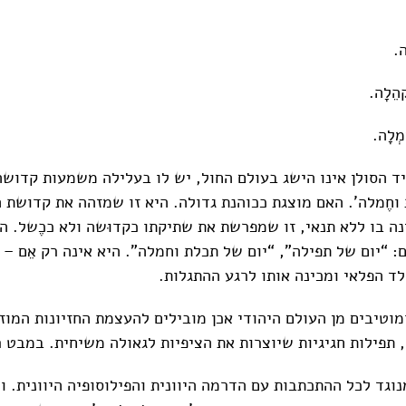
ה.
ְהֵלָה.
ֶמְלָה.
יד הסולן אינו הישג בעולם החול, יש לו בעלילה משמעות קדושה
 וחֶמלה'. האם מוצגת ככוהנת גדולה. היא זו שמזהה את קדושת ה
נה בו ללא תנאי, זו שמפרשת את שתיקתו כקדוּשה ולא ככֶשל. 
 “יום של תפילה”, “יום של תכלת וחמלה". היא אינה רק אֵם – 
ד הפלאי ומכינה אותו לרגע ההתגלות.
וטיבים מן העולם היהודי אכן מובילים להעצמת החזיונות המוזיק
תפילות חגיגיות שיוצרות את הציפיות לגאולה משיחית. במבט ר
וגד לכל ההתכתבות עם הדרמה היוונית והפילוסופיה היוונית. ו