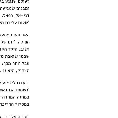
לעולם שנוגע בי
ומבנים שמגיעים
דני-אל, רפאל, 
'שלום עליכם מל
האב והאם מתעטפ
תפילה, 'יום של
ושוב. הילד הקד
שכמו שואבת משי
אבל יותר מכך: 
הצדיק, היא זו 
נרעדנו לשמוע א
'נשמתו הנחבאת',
במחזה המהדהד ה
במסלול ההליכה, 
כתיבה על דני-א