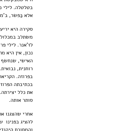
בטלטלה. לילי מ
אלא בַּפשר, ב'מ
סקירה היא יריע
משתלב במכלול יצ
לז'אנר. לילי פ
נכון, אין היא 
האישי, שנחשף ל
רוחנית, נבואית
בפרוזה. הקריאה 
בכתיבתה הפרוזאי
את כלל יצירתה. 
סותר אותה.
אחרי שהצגנו את 
להציג בפנינו שי
והמסורת היהודי