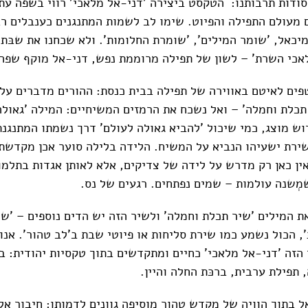
סודות תרבותנו: הטקסט ביצירה 'דני-אל מלאכי' רווי בשפה עתי
 מעולם התפילה והפיוט. שימו לב לשמות המתנגנים כענבלים רב
מיכאל, 'שומר המילים', 'שומרת החלומות'. ולא שכחנו את שבּת
אכי השרת' – לשון של תפילה מרוממת נפש, דני-אל מוקף שפה
ים לאיטם באווירה של תפילה בבית כנסת: ההורים מדברים על 
 תכלת וחמלה' – ואל נשכח את הרמזים המשיחיים: המילה 'גאולה
וש מוצג, כמי שיכול 'להביא גאולה לעולם' דרך נשמתו המתנגנת
רת ישעיהו הנביא על המשיח. הלידה בלילה סוער אכן מקדשת 
אין כאן רק מדרש על לידה של צדיקים, אלא לאותן אגדות בתלמ
שמְשנה עולמות – שמים נפתחים. רגעים של נס.
ת המילים 'שיר תכלת וחמלה' ולשיר הזה יש הדים נוספים – 'שי
 הכול נשמע כמו שירת סליחות או פיוטי שבת ב'לב טהור'. אנו 
זה 'דני-אל מלאכי' כחיים ומתקדשים בתוך טקסיות יהודית: ב
תפילת ערבית, ברכּת החלה והיין.
ל בתוך הוויה של מקדש טהור מוסיפה גוונים לדמותו: חיבור אל