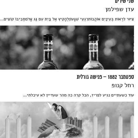
שני שירים
עדן שפילמן
צִיּוּר לִרְאוֹת בְּעֵינַיִם אוֹהֲבוֹתרִגְעֵי שִׁגָּעוֹןלְהָקִיץ אֶל בַּיִת עִם גַּג אָדֹםסְבִיבוֹ קוֹצִים...
ספטמבר 1882 – פגישה גורלית
רחל קנופ
עוד כשעתיים נגיע לפריז, הכל קרה כה מהר שעדיין לא עיכלתי...