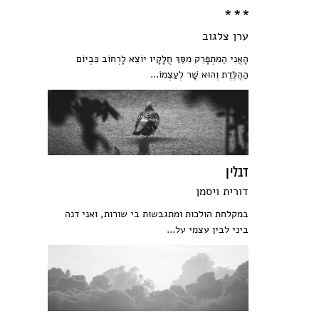
* * *
ערן צלגוב
הָאֲנִי הַמִּתְפָּרֵק מִסַּךְ חֲלָקָיו יוֹצֵא לָרְחוֹב כִּבְיוֹם
הַהֻלֶּדֶת וְהוּא שָׁר לְעַצְמוֹ...
דבלין
דורית ויסמן
במקלחת הולכות ומתגבשות בי שורות, ואני דנה
ביני לבין עצמי על...