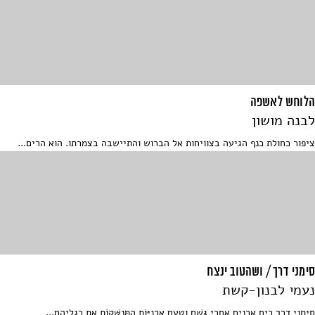
הלוחש לאשפה
לבנה מושון
ציפור כחולת כנף הגיעה בצוויחות אל הברוש והתיישבה בצמרתו. הוא הרים...
סימני דרך / ושהטוב ינצח
נעמי לבנון-קשת
סימני דרך רֵיחַ אֳרָנִים אַחֲרֵי גֶּשֶׁם וְטַעַם אָרְנִיּוֹת הַמְּנַשְּׁקוֹת אֶת רַגְלֵיהֶם...