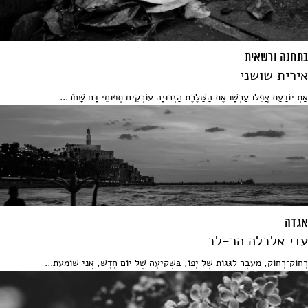
בתחנה ורשאית
אירית שושני
אַתְּ יוֹדַעַת אֲפִלּוּ עַכְשָׁו אֶת הַשַּׁלֶּכֶת הַזְּרוּיָה עוֹרְקִים תְּפוּחֵי דָּם שָׁחֹר...
אגדה
עדי אלבלה הר-לב
רָחוֹק־רָחוֹק, מֵעֵבֶר לַגַּגּוֹת שֶׁל יָפוֹ, בִּשְׁקִיעָה שֶׁל יוֹם חָדָשׁ, אֲנִי שׁוֹמַעַת...