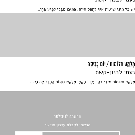
יֵשׁ כָּל מִינֵי שִׁיטוֹת אֵיךְ לִתְפֹּס חַיּוֹת, כַּמּוּבָן מִבְּלִי לִפְגֹּעַ בָּהֶן...
מְלַקֵּט חלוֹמוֹת / יוֹם כְּבִיסָה
נעמי לבנון-קשת
מְלַקֵּט חלוֹמוֹת מִידֵי בֹּקֶר יַלְדִּי הַקָּטָן מְלַקֵּט בְּפִנּוֹת הַחֶדֶר אֶת כָּל...
הרשמה לניוזלטר
הרשמו לקבלת עדכון חודשי