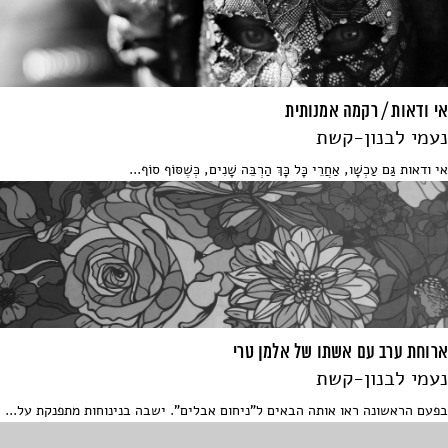
אי ודאות / רקמה אמנותית
נעמי לבנון-קשת
אי ודאות גַּם עַכְשָׁו, אַחֲרֵי כָּל כָּךְ הַרְבֵּה שָׁנִים, כְּשֶׁסּוֹף סוֹף...
ארוחת ערב עם אשתו של אלמן טרי
נעמי לבנון-קשת
בפעם הראשונה ראו אותה הבאים ל"ניחום אבלים". ישבה בנינוחות מתפנקת על...