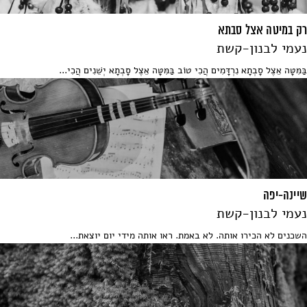
רק במיטה אצל סבתא
נעמי לבנון-קשת
בַּמִּטָּה אֵצֶל סָבְתָא נִרְדָּמִים הֲכִי טוֹב בַּמִּטָּה אֵצֶל סָבְתָא יְשֵׁנִים הֲכִי...
שיינה-יפה
נעמי לבנון-קשת
השכנים לא הכירו אותה. לא באמת. ראו אותה מידי יום יוצאת...