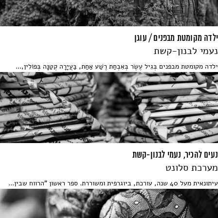
ילדה מקומטת מבפנים / עוגן
נעמי לבנון-קשת
ילדה מקומטת מבפנים בְּגִיל עֶשֶׂר בְּאִבְחַת רֶשַׁע אַחַת, בַּעֲיָרָה קְטַנָּה בְּפוֹלִין,...
נעים להכיר, נעמי לבנון-קשת
מערכת סלונט
עיתונאית מעל 40 שנה, עורכת, ביוגרפית ומשוררת. ספר ראשון "הרווח שבין...