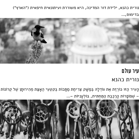
נורית כהנא, ילידת דור המדינה, היא משוררת ועיתונאית חיפאית (״הארץ״)
בדימוס,...
עיר עולם
נורית כהנא
הָעִיר הַזּו כּוֹרֶזֶת אֶת גּוֹדְלָהּ בְּמַשָּׁק צְרִיחַת מַתָּכוֹת בְּקִטְעֵי הֶאָצַת מְהִירוּתָן שֶׁל קְרוֹנוֹת
– שְׁפוֹפָרוֹת הָרַכֶּבֶת הַתַּחְתִּית, בּוֹלְעָנִיּוֹת –...