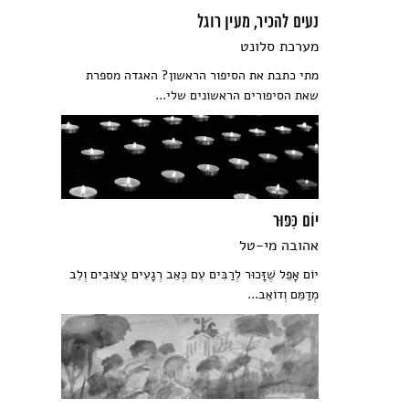
נעים להכיר, מעין רוגל
מערכת סלונט
מתי כתבת את הסיפור הראשון? האגדה מספרת
שאת הסיפורים הראשונים שלי...
יוֹם כִּפּוּר
אהובה מי-טל
יוֹם אָפֵל שֶׁזָּכוּר לְרַבִּים עִם כְּאֵב רְגָעִים עֲצוּבִים וְלֵב
מְדַמֵּם וְדוֹאֵב...