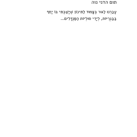
תום הדני נוה
עָבַרְנוּ לַגּוּר בְּצָמוּד לַתִּיכוֹן שֶׁיָּשַׁבְתִּי בּוֹ יָחֵף
בַּבַּגְרֻיּוֹת, לְיָדִי סוּלְיוֹת הַסַּנְדָּלִים...