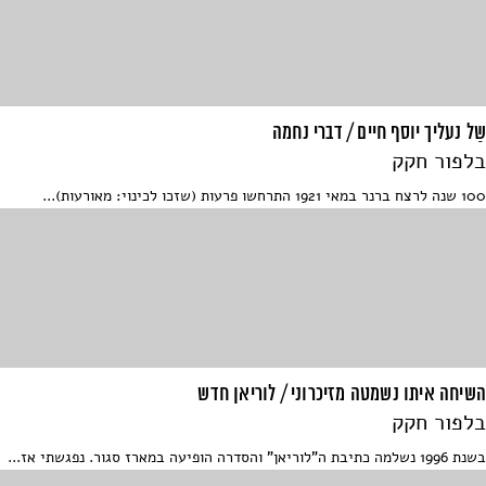
שַל נעליך יוסף חיים / דברי נחמה
בלפור חקק
100 שנה לרצח ברנר במאי 1921 התרחשו פרעות (שזכו לכינוי: מאורעות)...
השיחה איתו נשמטה מזיכרוני / לוריאן חדש
בלפור חקק
בשנת 1996 נשלמה כתיבת ה"לוריאן" והסדרה הופיעה במארז סגור. נפגשתי אז...