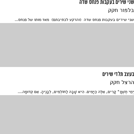
שני שירים בעקבות פנחס שדה
בלפור חקק
שני שירים בעקבות פנחס שדה (והרקע לכתיבתם) מאז מותו של פנחס...
בעצב תלדי שירים
הרצל חקק
יְמֵי חֶשְׁוָן* קָרִים, אֵלֶּה הַיָּמִים. הִיא שָׁבָה לַחוֹלְמִים, לְבָנֶיהָ. אֵם קְדוּמָה....