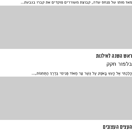
מאז מותו של פנחס שדה, קבוצת משוררים פוקדים את קברו בגבעת...
ראש השנה לאילנות
בלפור חקק
הָלַכְתִּי אֶל הָעֵץ בָּאֹפֶק עַל גֶּשֶׁר צַר מְאוֹד פְּנִימִי בְּדֶרֶךְ הַתְּחִנּוֹת,...
העצים העצובים