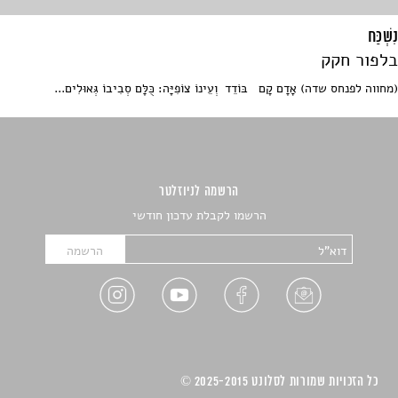
נִשְׁכַּח
בלפור חקק
(מחווה לפנחס שדה) אָדָם קָם בּוֹדֵד וְעֵינוֹ צוֹפִיָּה: כֻּלָּם סְבִיבוֹ גְּאוּלִים...
הרשמה לניוזלטר
הרשמו לקבלת עדכון חודשי
כל הזכויות שמורות לסלונט 2025-2015 ©