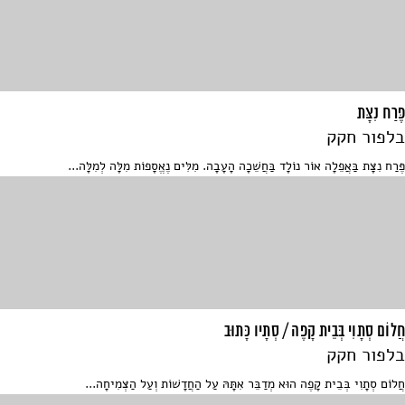
פֶּרַח נִצָּת
בלפור חקק
פֶּרַח נִצָּת בַּאֲפֵלָה אוֹר נוֹלָד בַּחֲשֵׁכָה הָעָבָה. מִלִּים נֶאֱסָפוֹת מִלָּה לְמִלָּה...
חֲלוֹם סְתָוִי בְּבֵית קָפֶה / סְתָיו כָּתוּב
בלפור חקק
חֲלוֹם סְתָוִי בְּבֵית קָפֶה הוּא מְדַבֵּר אִתָּהּ עַל הַחֲדָשׁוֹת וְעַל הַצְּמִיחָה...