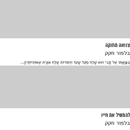
צוואה מחוקה
בלפור חקק
בְּצַוָּאָתוֹ שֶׁל סָבִי הוּא שָׁלַח מַקֵּל שָׁקֵד וּזְמוֹרוֹת שָׁלַח אִגֶּרֶת שֶׁאוֹתִיּוֹתֶיהָ...
להמשיל את חייו
בלפור חקק