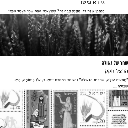
גיורא פישר
הֲיִתָּכֵן שֶׁגַּם לִי, הַקָּטָן קָרָה נֵס? שֶׁמָּצָאתִי טִפַּת שֶׁמֶן בְּאֶחָד מִכַּדַּי...
שחר של גאולה
הרצל חקק
"מֵחצות עולָה, שחרית הגאולה" (השחר במסכת יומא ב, א') כִּיתוֹמָה, הִיא
שַׁכּוּלָה,...