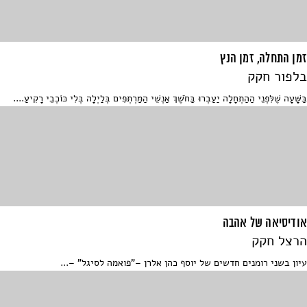
זמן התחלה, זמן הנץ
בלפור חקק
בַּשָּׁעָה שֶׁלִּפְנֵי הַהַתְחָלָה יַעַבְרוּ בַּחֹשֶׁךְ אַנְשֵׁי הַמַּרְתְּפִים בְּלַיְלָה בְּלִי כּוֹכְבֵי רָקִיעַ....
אודיסיאה של אהבה
הרצל חקק
עיון בשני רומנים חדשים של יוסף כהן אלרן –"פואמה לסיגל" –...