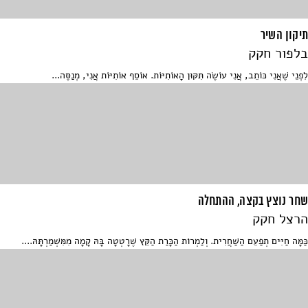
תיקון השיר
בלפור חקק
לִפְנֵי שֶׁאֲנִי כּוֹתֵב, אֲנִי עוֹשֶׂה תִּקּוּן הָאוֹתִיּוֹת. אוֹסֵף אוֹתִיּוֹת אֲנִי, מְנַסֶּה...
שחר נוצץ בקצה, ההתחלה
הרצל חקק
כַּמָּה חַיִּים תְפַעֵם הַשַׁחֲרִית. וְלַמְרוֹת הַכָּרַת הַקֵּץ שֶׁרָטְטָה בָּהּ קָמָה מִמִּשְׁמַרְתָּהּ....