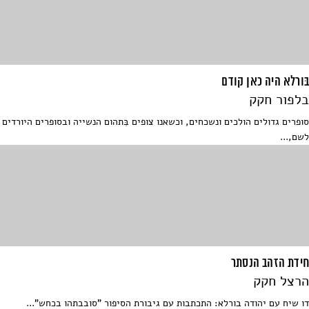
בּורלא היה כאן קודם
בלפור חקק
סופרים גדולים הולכים ונשכחים, וכשאנו צופים בִּתהום הנשייה ובסופרים היורדים
לשם,...
חידת הזהב הנסתר
הרצל חקק
דו שיח עם יהודה בורלא: התכתבות עם גיבורת הסיפור "סובבתהו בכחש"...