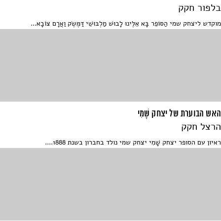
בלפור חקק
מוקדש ליצחק שמי הַסּוֹפֵר בָּא אֵלֶּינוּ לָבוּשׁ מַלְבּוּשֵׁי דַּמֶּשֶׂק וַאֲרָם צוֹבָא...
האש הבוערת של יצחק שָׁמִי
הרצל חקק
ראיון עם הסופר יצחק שָׁמִי יצחק שמי נולד בחברון בשנת 1888....