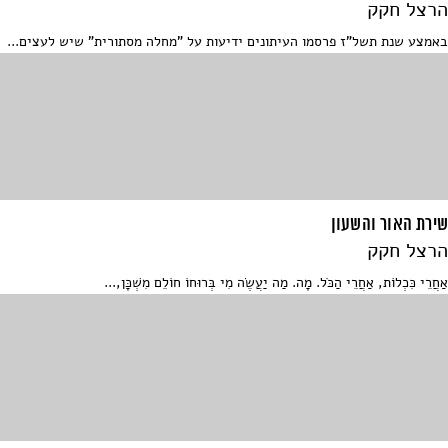
הרצל חקק
באמצע שנת תשל"ז פרסמו העיתונים ידיעות על "מחלה מסתורית" שיש לעצים...
שירת האור והשעון
הרצל חקק
אַחֲרֵי כִּכְלוֹת, אַחֲרֵי הַכֹּל. מָה. מַה יַעֲשֶׂה מִי בְּרוּחוֹ חוֹלֵם מִשְׁכָּן,...