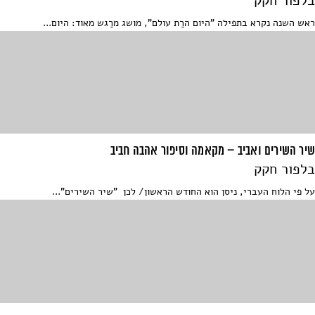
בלפור חקק
ראש השנה נקרא בתפילה "היום הרַת עולם", מושג מרַגש מאוד: היום...
שיר השירים ואביב – מקאמה וסיפור אהבה חביב
בלפור חקק
על פי הלוח העברי, ניסן הוא החודש הראשון/ לכן "שיר השירים"...