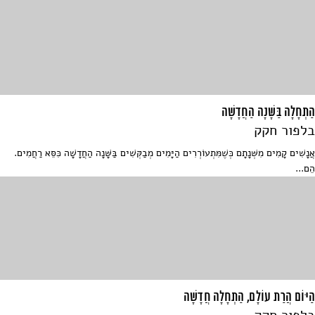
הַתְחָלָה בַּשָּׁנָה הַחֲדָשָׁה
בלפור חקק
אֲנָשִׁים קָמִים מִשְּׁנָתָם כְּשֶׁמִּתְעוֹרְרִים הַיָּמִים מְבַקְּשִׁים בַּשָּׁנָה הַחֲדָשָׁה כִּסֵּא רַחֲמִים.
הֵם...
הַיּוֹם הֲרַת עוֹלָם, הַתְחָלָה חֲדָשָׁה