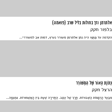
אלתרמן וזך בחולות בליל שרב (פואמה)
בלפור חקק
הקדמה עד 1959 היה נתן אלתרמן משורר נערץ, דמות אב למשוררי...
כְּתֹנֶת הָאוֹר שֶׁל הַמְּשׁוֹרֵר
הרצל חקק
מִבַּעַד הָרְפָפוֹת הַשְּׁבוּרוֹת. חָרָךְ שֶׁל עֶצֶב. הֶחֱוִירָה שְׁעַת בֵּין הָאַשְׁמוּרוֹת. גִּמְגְּמָה...