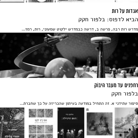
אגדות על רות
הביא לדפוס: בלפור חקק
מדרש רות רבה, פרשה ב, דרשה כבמדרש ילקוט שמעוני, רות, רמז...
רחפנים עד מעבר היבּוֹק
בלפור חקק
סיפור עתידני א. זה התחיל במודעה בעיתון שהכריזה על כך שחברת...