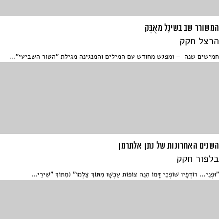
המשורר שב בשינֶל מאֻבָּק
הרצל חקק
חמישים שנה – ומפגש מחודש עם המילים והמנגינה מגילת "הטור השביעי"...
השנים האחרונות של נתן אלתרמן
בלפור חקק
"וּפְנֵי… רוֹדְפָיו שׁוֹפְכֵי דָּמוֹ הִנֵּה צוֹפוֹת עַכְשָׁו מִתּוֹךְ צַלְמוֹ" (מִתּוֹךְ "שִׁירֵי...