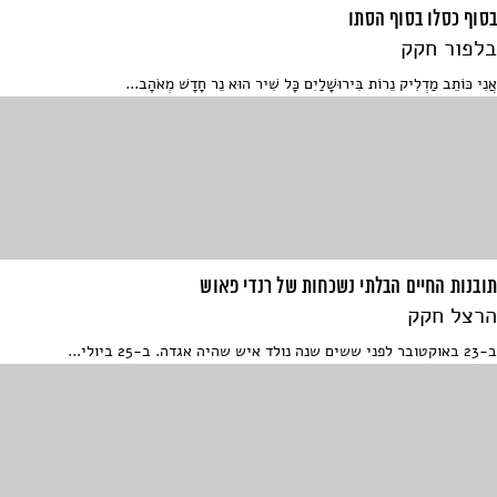
בסוף כסלו בסוף הסתו
בלפור חקק
אֲנִי כּוֹתֵב מַדְלִיק נֵרוֹת בִּירוּשָׁלַיִם כָּל שִׁיר הוּא נֵר חָדָשׁ מְאֹהָב...
תובנות החיים הבלתי נשכחות של רנדי פאוש
הרצל חקק
ב-23 באוקטובר לפני ששים שנה נולד איש שהיה אגדה. ב-25 ביולי...