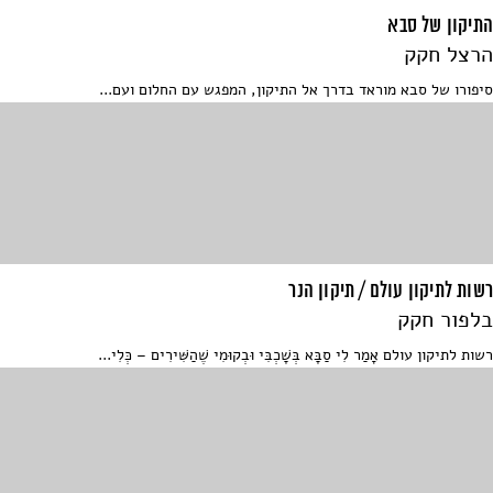
התיקון של סבא
הרצל חקק
סיפורו של סבא מוראד בדרך אל התיקון, המפגש עם החלום ועם...
רשות לתיקון עולם / תיקון הנר
בלפור חקק
רשות לתיקון עולם אָמַר לִי סַבָּא בְּשָׁכְבִּי וּבְקוּמִי שֶׁהַשִּׁירִים – כְּלִי...