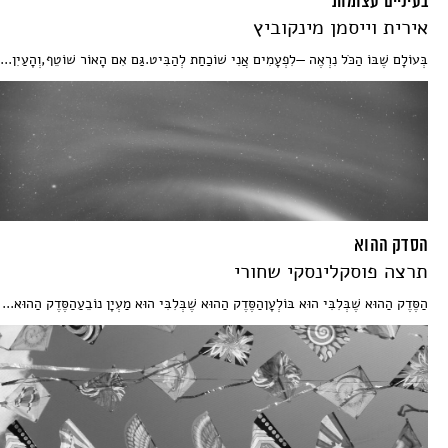
בעיניים עצומות
אירית וייסמן מינקוביץ
בְּעוֹלָם שֶׁבּוֹ הַכֹּל נִרְאֶה —לִפְעָמִים אֲנִי שׁוֹכַחַת לְהַבִּיט.גַּם אִם הָאוֹר שׁוֹטֵף,וְהָעַיִן...
הסדק ההוא
תרצה פוסקלינסקי שחורי
הַסֶּדֶק הַהוּא שֶׁבְּלִבִּי הוּא בּוֹלְעָןהַסֶּדֶק הַהוּא שֶׁבְּלִבִּי הוּא מַעְיָן נוֹבֵעַהַסֶּדֶק הַהוּא...