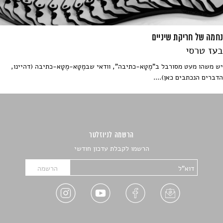
נחמה של חריקת שיניים
בעז טרסי
יש משהו מעט מסורבל ב"מֶטָא-כתיבה", וודאי שבמֶטָא-מֶטָא-כתיבה (דהיינו,
הדברים הנכתבים כאן)....
הרשמה לניוזלטר
הרשמו לקבלת עדכון חודשי