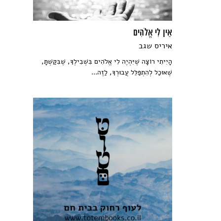
אֵין לִי אֱלֹהִים
איריס שגב
הָיִיתִי רוֹצָה שֶׁיִּהְיֶה לִי אֱלֹהִים בִּשְׁבִילְךָ, שֶׁבִּקַּשְׁתָּ,
שֶׁאוּכַל לְהִתְפַּלֵּל עֲבוּרְךָ, לַזֶה...