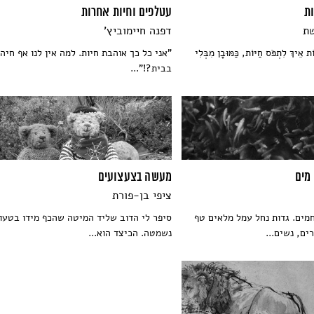
ות
עטלפים וחיות אחרות
שת
דפנה חיימוביץ'
ת אֵיךְ לִתְפֹּס חַיּוֹת, כַּמּוּבָן מִבְּלִי
"אני כל כך אוהבת חיות. למה אין לנו אף חיה
בבית?!"...
 מים
מעשה בצעצועים
ציפי בן-פורת
מים. גדות נחל עמל מלאים טף
סיפר לי הדוב שליד המיטה שהכף מידו בטעו
ים, נשים...
נשמטה. הכיצד הוא...