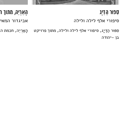
סִפּוּר הַדַּיָג
הָאַרְיֵה, מתוך
סיפורי אלף לילה ולילה
אביגדור המאיר
סִפּוּר הַדַּיָג, סיפורי אלף לילה ולילה, מתוך פרויקט
הָאַרְיֵה, חכמת 
בן -יהודה