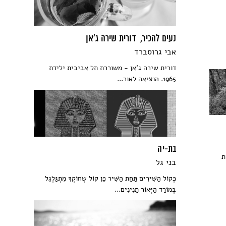
נעים להכיר, דורית שירה ג'אן
אבי גרוסברד
דורית שירה ג'אן - משוררת תל אביבית ילידת
1965. הוציאה לאור...
בת-יה
ת
בני גל
כְּקוֹל הַשִּׁירִים תַּחַת הַשִּׁיר כֵּן קוֹל שְׂחוֹקְךָ מִתְגַּלְגֵּל
בְּמוֹרַד הַיְּאוֹר תַּנִּינִים...