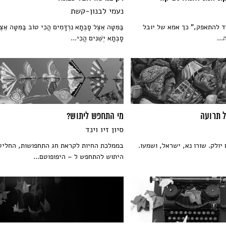
נעמי לבנון-קשת
ד להתאפק," כך אמא של יובל
בַּמִּטָּה אֵצֶל סָבְתָא נִרְדָּמִים הֲכִי טוֹב בַּמִּטָּה אֵצֶ
...
סָבְתָא יְשֵׁנִים הֲכִי...
ל תרועה
מי התחפש ליתוש?
סיון זיו וינד
 יולק. שורו נא, ישראל, ושמעו.
בממלכת החיות לקראת חג התחפושות, החליט
היתוש להתחפש ל – היפופוטם...