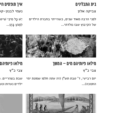
בית התבלינים
איך תופסים חי
צביקה אלון
נעמי לבנון-ק
לפני הרבה מאוד שנים, כשהייתי בחברת הילדים
יֵשׁ כָּל מִינֵי שִׁיטוֹ
של הקיבוץ שבו נולדתי...
לִפְגֹּעַ בָּהֶן...
מילאו פיותיהם מים – המשך
מילאו פיותיהם
צבי כ"ץ
צבי כ"ץ
יום רביעי, ד' טבת תש"ן (זה עתה חלפו שמונת ימי
שבת בצהריים. ח
החנוכה)...
ילדים נערות ונער