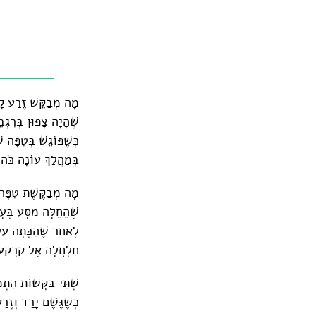
מָה מְבַקֵּשׁ זֶרַע קָ
שֶׁהָיָה צָפוּן בְּרִגְ
כְּשֶׁפּוֹגֵשׁ בְּטִפָּה 
בְּמַהֲלַךְ עוֹנָה כֹּה 
מָה מְבַקֶּשֶׁת טִפָּ
שֶׁהֵחֵלָּה מַסָּע בְּעָ
לְאַחַר שֶׁהִכְּתָה ע
חִלְחֲלָה אֶל קַרְקַע
שְׁתֵּי בַּקָּשׁוֹת הִתְמ
כְּשֶׁגֶּשֶׁם יָרַד וְזֶר