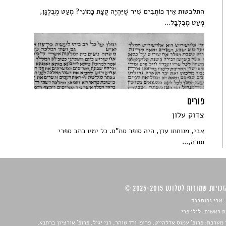
התלבטות אֵיךְ כּוֹתְבִים שִׁיר שֶׁיִּהְיֶה קְצָת כָּמוֹנִי? מְעַט מְבֻלְגָּן,
מְעַט מְבֻלְבָּל...
פורים
צדוק עלון
אבי, מנוחתו עדן, היה סופר סת"ם. כל ימיו כתב ספרי
תורה,...
ויות שמורות לסלונט 2025-2015 ©
 אבי גרוסברד
 ראשית: לילי פרי
מערכת: פרופ' עמוס אדלהייט, פרופ' ורד טוהר, רני יגיל, פרופ' אורציון ברתנא,