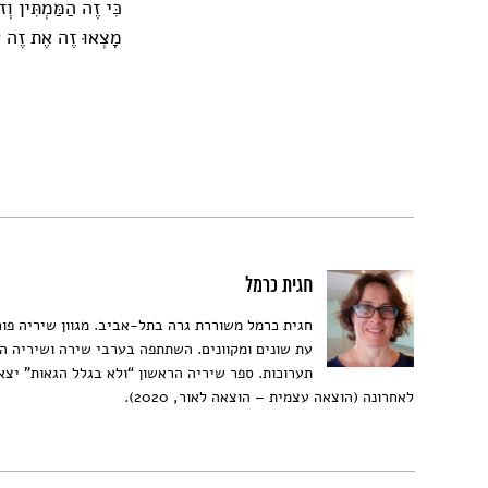
כִּי זֶה הַמַּמְתִּין וְזו
מָצְאוּ זֶה אֶת זֶה 
חגית כרמל
חגית כרמל משוררת גרה בתל-אביב. מגוון שיריה פו
עת שונים ומקוונים. השתתפה בערבי שירה ושיריה ה
תערוכות. ספר שיריה הראשון “ולא בגלל הגאות” יצא
לאחרונה (הוצאה עצמית – הוצאה לאור, 2020).