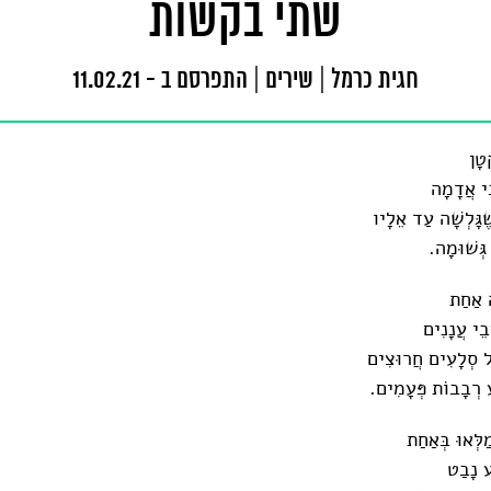
שתי בקשות
חגית כרמל
|
שירים
|
התפרסם ב - 11.02.21
טָן
בֵי אֲדָמָה
שֶׁגָּלְשָׁה עַד אֵלָיו
גְּשׁוּמָה.
ה אַחַת
בֵי עֲנָנִים
ַל סְלָעִים חֲרוּצִים
 רְבָבוֹת פְּעָמִים.
ַלְּאוּ בְּאַחַת
ַע נָבַט