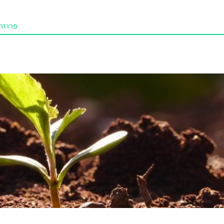
פרוזה
תו איכו
מאמרי
טנא ביכורי
מומלצי
טיפים