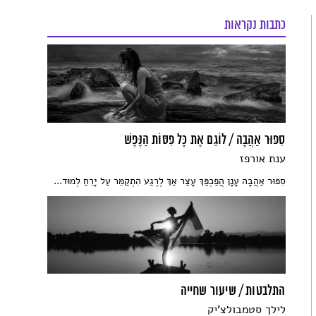
כתבות נקראות
סִפּוּר אַהֲבָה / לוֹגֵם אֶת כָּל פִּסּוֹת הַנֶּפֶשׁ
ענת אורפז
סִפּוּר אַהֲבָה עָנָן הֲפַכְפַּךְ עָצַר אַךְ לְרֶגַע הִתְקַמֵּר עַל יָרֵחַ לְמוּד...
התלבטות / שיעור שחייה
לילך סטמבולצ'יק