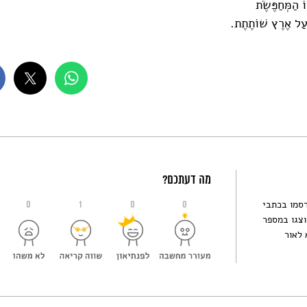
ֹ הַמְּחַפֶּשֶׂת
עַל אֶרֶץ שׁוֹתֶתֶת.
מה דעתכם?
רסמו בכתבי
0
1
0
0
וצגו במספר
 לאור