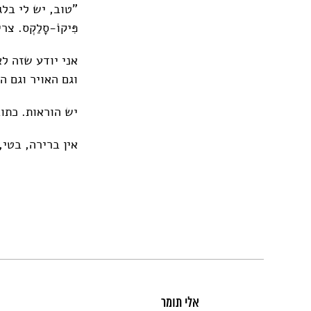
"טוב, יש לי בל
פִּיקוֹ-סָלַקְס.
אני יודע שזה ל
וגם האויר וגם 
יש הוראות. כתובות שחור על גב
אין ברירה, בטי
אלי תומר