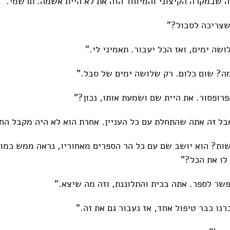
ה שבמקרה הקיצוני והמיוחד הזה את לא היית אשמה. תרשמי."
 שצריכה לסבול?"
שה ימים, ואז הכל יעבור. תאמיני לי."
ה? שום כלום. רק שלושה ימים של סבל."
רופסור. את היית שם ושמעת אותו, נכון?"
בל זה אתה שהתחלת עם כל העניין. אחרת הוא לא היה מקבל הח
שות? הוא יושב שם עם כל הר הספרים מאחוריו, נראה ממש כמו 
 לו את הכל?"
שר לספר. אתה בכית והתלוננת, וזה מה שיצא."
נו כבר טיפול אחד, אז נעבור גם את זה."