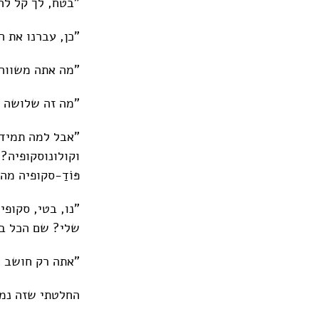
"בטח, לך קל לה
"כן, עברנו את ה
"מה אתה משווה 
"מה זה שלושה י
"אבל למה תמיד 
וקולונוסקופיה?
פּוֹדַ-סקופיה מ
"נו, בטי, סקופי
שלי? שם הכל ב
"אתה רק חושב כ
החלטתי שזה נמאס