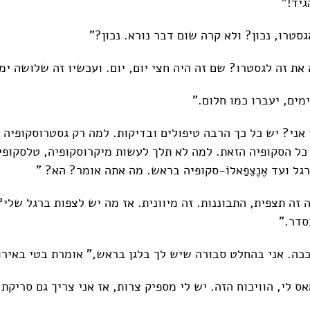
גיד!"
גסטרו, נכון? ולא קרה שום דבר נורא. נכון?"
את זה לגסטרו? שם זה היה חצי יום, יום. ועכשיו זה שלושה ימ
מים, יעברו כמו חלום."
אני? יש כל כך הרבה טיפולים ובדיקות. למה רק גסטרוסקופיה
 כל הסקופיה הזאת. למה לא תלך לעשות מיקרוסקופיה, טלסקופיה
הרגל ועד אֶנֶצֵפַאלוֹ-סקופיה בראש. מה אתה אומר? הא? "
ה זה תצפית, התבוננות. זה מיוונית. אז מה יש לצפות ברגל שלי
סדר."
כה. אני בהחלט סבורה שיש לך בלגן בראש," אומרת בטי באירו
 לי, הוויכוח הזה. יש לי מספיק צרות, אז אני צריך גם סריקת