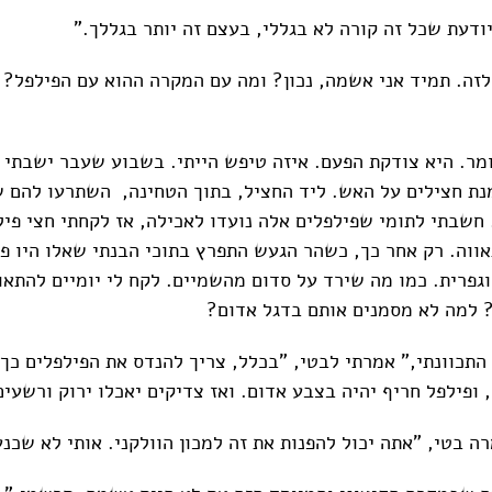
ודעת שכל זה קורה לא בגללי, בעצם זה יותר בגללך."
 לזה. תמיד אני אשמה, נכון? ומה עם המקרה ההוא עם הפילפל? 
ומר. היא צודקת הפעם. איזה טיפש הייתי. בשבוע שעבר ישבתי
נת חצילים על האש. ליד החציל, בתוך הטחינה, השתרעו להם ש
 חשבתי לתומי שפילפלים אלה נועדו לאכילה, אז לקחתי חצי פיל
אווה. רק אחר כך, כשהר הגעש התפרץ בתוכי הבנתי שאלו היו פי
וגפרית. כמו מה שירד על סדום מהשמיים. לקח לי יומיים להתא
 למה לא מסמנים אותם בדגל אדום?
התכוונתי," אמרתי לבטי, "בכלל, צריך להנדס את הפילפלים כך
 ופילפל חריף יהיה בצבע אדום. ואז צדיקים יאכלו ירוק ורשעים
ה בטי, "אתה יכול להפנות את זה למכון הוולקני. אותי לא שכנע