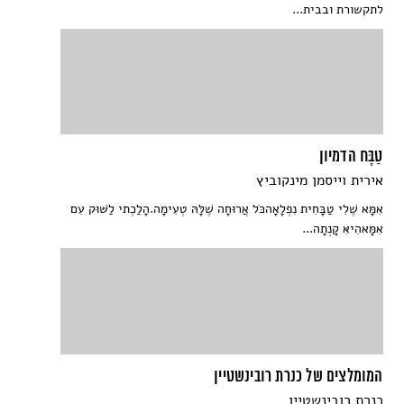
לתקשורת ובבית...
טַבָּח הדמיון
אירית וייסמן מינקוביץ
אִמָּא שֶׁלִי טַבָּחִית נִפְלָאָהכֹּל אֲרוּחָה שֶׁלָּהּ טְעִימָה.הָלַכְתי לַשּׁוּק עִם
אִמָּאהִיאִּ קָנְתָה...
המומלצים של כנרת רובינשטיין
כנרת רובינשטיין