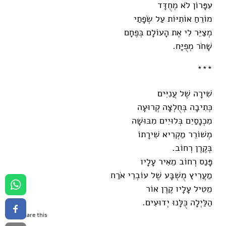
עִפָּרוֹן לֹא מְחֻדָּד
מוֹרֵחַ אוֹתִיּוֹת עַל שְׂפָתַי
מְצַיֵּר לִי אֶת הָעוֹלָם בְּפֶחָם
שָׁחֹר מְפֻיָּח.
***
שִׁירָה שֶׁל עֲנִיִּים
כְּתִיבָה בְּחֻלְצָה קְרוּעָה
מִכְנָסַיִם בְּלוּיִים מִבּוּשָׁה
מְשׁוֹרֵר מַקְרִיא שִׁירָתוֹ
בְּקֶרֶן רְחוֹב.
פָּנַס רְחוֹב מֵאִיר עָלָיו
מַעֲרִיץ מֻשְׁבָּע שֶׁל עוֹבְרֵי אֹרַח
מֵטִיל עָלָיו קֶרֶן אוֹר
הַלַּיְלָה כֻּלָּנוּ יְדוּעִים.
Share this...