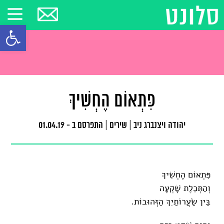
פתח סרגל
פִּתְאוֹם הֶחְשִׁיךְ
יהודה ויצנברג ניב
|
שירים
|
התפרסם ב - 01.04.19
פִּתְאוֹם הֶחְשִׁיךְ
וְהַתְּכֵלֶת שָׁקְעָה
בֵּין שַׂעֲרוֹתַיִךְ הַזְּהוּבוֹת.