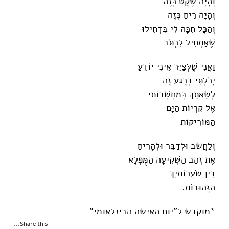
וְהָיָה שֶׁקֶט כְּזֶה
וְהָיָה רֵיחַ כְּזֶה
וְהַכָּל חִכָּה לִי בִּדְחִילוּ
שֶׁאַתְחִיל לִכְתֹּב
וַאֲנִי שֶׁלְּצַיֵּר אֵינִי יוֹדֵעַ
יָכֹלְתִּי בְּרֶגַע זֶה
לְשֵׂאתֵךְ בְּמַחְשְׁבוֹתַי
אֶל קִרְיוֹת הַיָּם
הַמּוֹרִיקוֹת
וְלַחֲשֹׁב וּלְדַבֵּר וּלְהָרִיחַ
אֶת זְהַב הַשְּׁקִיעָה הַמֻּפְלָא
בֵּין שַׂעֲרוֹתַיִךְ
הַזְּהוּבוֹת.
*מוקדש ל"יום האישה הבינלאומי"
Share this...