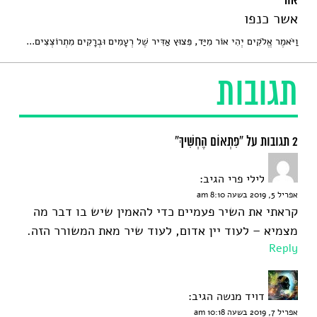
אוֹר
אשר כנפו
וַיֹּאמֶר אֱלֹקִים יְהִי אוֹר מִיַּד, פִּצוּץ אַדִּיר שֶׁל רְעָמִים וּבְרָקִים מִתְרוֹצְצִים...
תגובות
2 תגובות על “פִּתְאוֹם הֶחְשִׁיךְ”
לילי פרי
הגיב:
אפריל 5, 2019 בשעה 8:10 am
קראתי את השיר פעמיים כדי להאמין שיש בו דבר מה
מצמיא – לעוד יין אדום, לעוד שיר מאת המשורר הזה.
Reply
דויד מנשה
הגיב:
אפריל 7, 2019 בשעה 10:18 am