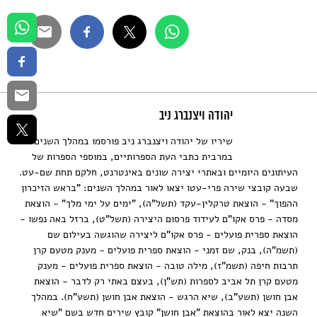
יהודה ויצנברג ניב
שיריו של יהודה ויצנברג ניב פורסמו במהלך השנים
במרבית כתבי העת הספרותיים, במוספי הספרות של
העיתונים היומיים ובאתרי יצירה שונים באינטרנט, חלקם תחת שם-עט.
שבעה קובצי שירה פרי-עטו יצאו לאור במהלך השנים: "בראש הזיכרון
ההפוך" - הוצאת טרקלין-עקד (תשל"ה), "ימים על ימי מלך" - הוצאת
מסדה - פרס אקו"ם לעידוד פרסום היצירה (תשל"ט), ברזל באה נפשו -
הוצאת ספרית פועלים - פרס אקו"ם ליצירה שהוגשה בעילום שם
(תשמ"ה), בנק, שם זמני - הוצאת ספרית פועלים - מענק מטעם קרן
תרבות חיפה (תשמ"ז), מילה טובה - הוצאת ספרית פועלים - מענק
מטעם קרן תל אביב לספרות (תש"ן), בעצם באתי רק לדבר - הוצאת
אבן חושן (תשע"ב), שיא הרגש - הוצאת אבן חושן (תשע"ח). במהלך
השנה יצא לאור בהוצאת "אבן חושן" קובץ שירים חדש בשם "שיא