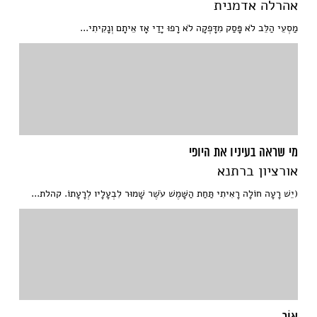
אהרלה אדמנית
מַסְעֵי הַלֵּב לֹא פָּסַק מִדָּפְקָה לֹא רָפוּ יָדַי אָז אֵיתָם וְנָקִיתִי...
מי שראה בעיניו את היופי
אורציון ברתנא
(יֵשׁ רָעָה חוֹלָה רָאִיתִי תַּחַת הַשָּׁמֶשׁ עֹשֶׁר שָׁמוּר לִבְעָלָיו לְרָעָתוֹ. קהלת...