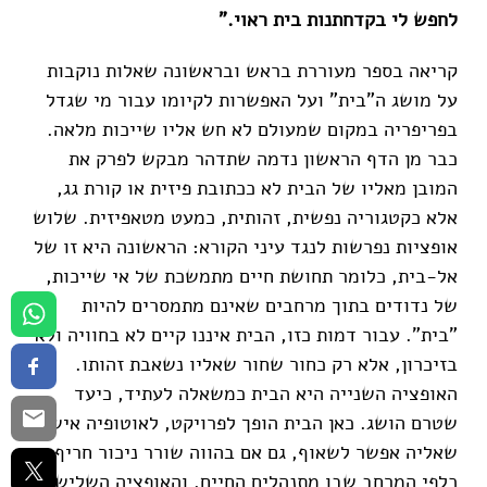
לחפש לי בקדחתנות בית ראוי."
קריאה בספר מעוררת בראש ובראשונה שאלות נוקבות
על מושג ה"בית" ועל האפשרות לקיומו עבור מי שגדל
בפריפריה במקום שמעולם לא חש אליו שייכות מלאה.
כבר מן הדף הראשון נדמה שתדהר מבקש לפרק את
המובן מאליו של הבית לא ככתובת פיזית או קורת גג,
אלא כקטגוריה נפשית, זהותית, כמעט מטאפיזית. שלוש
אופציות נפרשות לנגד עיני הקורא: הראשונה היא זו של
אל-בית, כלומר תחושת חיים מתמשכת של אי שייכות,
של נדודים בתוך מרחבים שאינם מתמסרים להיות
"בית". עבור דמות כזו, הבית איננו קיים לא בחוויה ולא
בזיכרון, אלא רק כחור שחור שאליו נשאבת זהותו.
האופציה השנייה היא הבית כמשאלה לעתיד, כיעד
שטרם הושג. כאן הבית הופך לפרויקט, לאוטופיה אישית
שאליה אפשר לשאוף, גם אם בהווה שורר ניכור חריף
כלפי המרחב שבו מתנהלים החיים. והאופציה השלישית