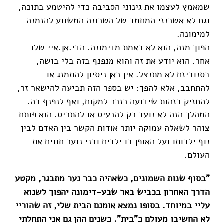
שמאמץ לעצמו את גינוני הסביבה כדי להיטמע בתוכה,
וגם לא אשכנזי המחמד של השכונה המשווע להזמנה
למימונה.
הפוך מזה, הוא לא באמת מדימונה. הדי.אן.איי שלו
אחר. הוא יודע את זה והוא מנפנף בזה בלי בושה,
בסנוביזם לא מתנצל. אין כאן ניסיון להתמזג או
להתחבב, אלא להפך: יש בספר הזה תביעה להישאר זר,
להחזיק בזהות שידועה כזרה למקום, ואף לנפנף בה.
המהלך הזה לא נועד רק להכעיס או להתריס. הוא פותח
צוהר לשאלה עמוקה יותר אודות הקשר בין האדם לבין
נוף ילדותו ועל האופן בו ילדים ובני נוער חווים את
העולם.
"בסוף שנות השמונים, כשאהיה כבר נער מתבגר, מקטע
הדרך האחרון בכביש באר שבע-דימונה יהפוך לשנוא
עליי במיוחד. בסופו נמצא אומנם הבית שלי, זה שהוריי
לא החשיבו מעולם כ"בית". בשנים ההן גם אני התחלתי