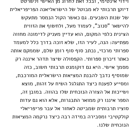
וידוי אינטימי, ובכל זאת לחרוג מן האישי ולשרטט
דיוקן תרבותי לא מבוטל של הישראליאנה הפריפריאלית
של שנות השבעים. גם כאשר הקול הנמסר מתעקש
להישאר "סנוב", לעמוד מעל, ולחשוף את הזווית
הצינית כלפי המקום, הוא עדיין מעניק לדימונה מחווה
מפתיעה: הנה, לעיר הזו, שלא זוכה בדרך כלל למעמד
ספרותי מרכזי, נכתב סוף סוף רומן שלם, שממקם אותה
כאתר זיכרון ספרותי. הקפסולה שיצר תדהר איננה רק
מסמך אישי. היא גם דוקומנט תרבותי חשוב, כזה
שמוסיף נדבך להבנת המציאות הישראלית המורכבת,
ומסייע לפענח כיצד התגלגל השיח על זהות, מוצא
ושייכות אל הצורה הנוכחית שלו בהווה. במובן זה,
הספר איננו רק ממואר התבגרות, אלא הוא גם עדות
סוציו תרבותית שמביטה לאחור אל עבר פריפריאלי
קולקטיבי ומסבירה במידה רבה כיצד נרקמה המציאות
הנוכחית שלנו.