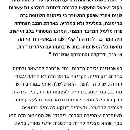
בקול ישראל התעקשו לכנותה דימונה במלרע גם עשרות
שנים אחרי שפסק המשורר כי סימונה השזופה גרה
בדימונה, במלעיל ולא במלרע. באדמת הנגב הצחיחה
פרח מלעיל המדבר המצוי. המרכז המסחרי בלב היישוב
היה המר־כז. לדודה ז'־קלין שגרה באש-דוד הייתה
נוסעת כל המש־פחה בחג ש־בועות עם הילדים י־רון,
א-ביב, די־קלה והתינוקת אוש־רת."
כאשכנזייה ילידת הדרום, ומי שבחרה להישאר ולחיות
בדרום רוב חייה, הקריאה ברומן הזה לא הייתה עבורי
חוויה ניטרלית. להפך, היא טלטלה אותי במרחב רגשי
מורכב, כזה שנע בין חיוך לעצבות מרירה, בין הזדהות
לבין כעס של ממש. לעיתים תדהר הצליח לעצבן אותי,
לעיתים להכאיב, ולעיתים דווקא להצחיק בחוצפה
משוחררת שמסירה מסכות. ייחודו של הממואר הזה הוא
בכך שהוא מצליח להיות בו־זמנית אישי מאוד, כמעט