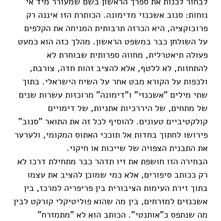
לבחור לכנות את ספרך הראשון בשם שמעורר מיד אי
נוחות: סנוב אשכנזי מדימונה. הכותרת הזו איננה רק
פרובוקציה, היא הכרזה תרבותית המניחה את הקלפים
על השולחן כבר במשפט הראשון. מהלך כזה הוא כמעט
פעולה תיאטרלית, מחווה ספרותית שבוחרת לא
להתחזות, לא ללטף, אלא להציב זהות חדה, צורבת,
ולכפות על הקורא מבט אחר על השיח הישראלי. בתוך
שתי מילים "אשכנזי" ו"דימונה" מרוכזות עשרות שנים
של מתחים, של היררכיות אתניות, של דימויים
קולקטיביים טעונים. להוסיף לכל זה את התואר "סנוב"
פירושו לחתוך בחדות אל תוככי האתוס המקומי, ולערער
את התבנית הצפויה של שייכות או חיקוי.
הבחירה הזו חושפת את זיו תדהר כבר מתחילת דרכו לא
רק ככותב סיפורים, אלא כמי שמוכן להציב את עצמו
בתוך זירת העימות הציבורית בין פריפריה למרכז, בין
אשכנזים למזרחים, בין מה שהוא פוליטיקלי קורקט לבין
מה שנתפס כ"אותנטי". הכותב הוא לא "מתמזרח"