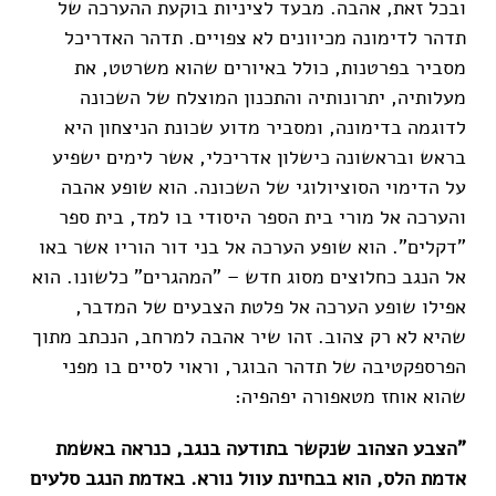
ובכל זאת, אהבה. מבעד לציניות בוקעת ההערכה של
תדהר לדימונה מכיוונים לא צפויים. תדהר האדריכל
מסביר בפרטנות, כולל באיורים שהוא משרטט, את
מעלותיה, יתרונותיה והתכנון המוצלח של השכונה
לדוגמה בדימונה, ומסביר מדוע שכונת הניצחון היא
בראש ובראשונה כישלון אדריכלי, אשר לימים ישפיע
על הדימוי הסוציולוגי של השכונה. הוא שופע אהבה
והערכה אל מורי בית הספר היסודי בו למד, בית ספר
"דקלים". הוא שופע הערכה אל בני דור הוריו אשר באו
אל הנגב כחלוצים מסוג חדש – "המהגרים" כלשונו. הוא
אפילו שופע הערכה אל פלטת הצבעים של המדבר,
שהיא לא רק צהוב. זהו שיר אהבה למרחב, הנכתב מתוך
הפרספקטיבה של תדהר הבוגר, וראוי לסיים בו מפני
שהוא אוחז מטאפורה יפהפיה:
"הצבע הצהוב שנקשר בתודעה בנגב, כנראה באשמת
אדמת הלס, הוא בבחינת עוול נורא. באדמת הנגב סלעים