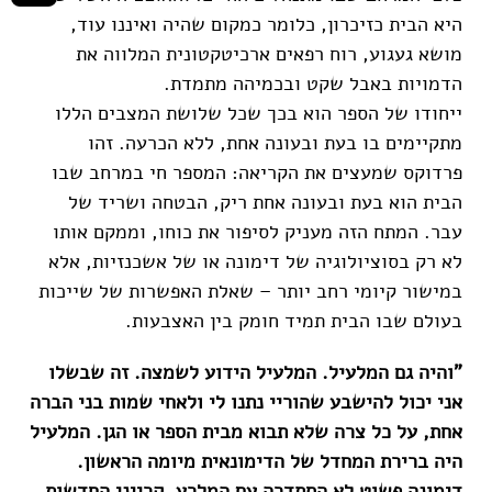
היא הבית כזיכרון, כלומר כמקום שהיה ואיננו עוד,
מושא געגוע, רוח רפאים ארכיטקטונית המלווה את
הדמויות באבל שקט ובכמיהה מתמדת.
ייחודו של הספר הוא בכך שכל שלושת המצבים הללו
מתקיימים בו בעת ובעונה אחת, ללא הכרעה. זהו
פרדוקס שמעצים את הקריאה: המספר חי במרחב שבו
הבית הוא בעת ובעונה אחת ריק, הבטחה ושריד של
עבר. המתח הזה מעניק לסיפור את כוחו, וממקם אותו
לא רק בסוציולוגיה של דימונה או של אשכנזיות, אלא
במישור קיומי רחב יותר – שאלת האפשרות של שייכות
בעולם שבו הבית תמיד חומק בין האצבעות.
"והיה גם המלעיל. המלעיל הידוע לשמצה. זה שבשלו
אני יכול להישבע שהוריי נתנו לי ולאחי שמות בני הברה
אחת, על כל צרה שלא תבוא מבית הספר או הגן. המלעיל
היה ברירת המחדל של הדימונאית מיומה הראשון.
דימונה פשוט לא הסתדרה עם המלרע. קרייני החדשות