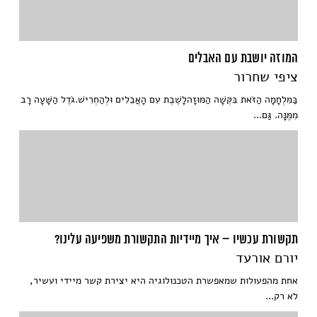
המוזה יושבת עם האבלים
ציפי שחרור
בַּמִּלְחָמָה הַזֹּאת בִּקְּשָׁה הַמּוּזָהלָשֶׁבֶת עִם הָאֲבֵלִים וּלְהַחְרִישׁ.גֹּדֶל הַשָּׁעָה רָב
מִמֶּנָּה. גַּם...
תקשורת עכשיו – איך מיידיות התקשורת משפיעה עלינו?
יורם אורעד
אחת מהפעולות שמאפשרת הטכנולוגיה היא יצירת קשר מיידי ועשיר,
לא רק...