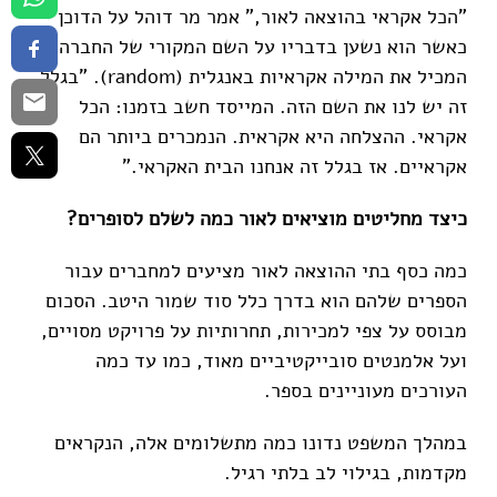
"הכל אקראי בהוצאה לאור," אמר מר דוהל על הדוכן
כאשר הוא נשען בדבריו על השם המקורי של החברה
המכיל את המילה אקראיות באנגלית (random). "בגלל
זה יש לנו את השם הזה. המייסד חשב בזמנו: הכל
אקראי. ההצלחה היא אקראית. הנמכרים ביותר הם
אקראיים. אז בגלל זה אנחנו הבית האקראי."
כיצד מחליטים מוציאים לאור כמה לשלם לסופרים?
כמה כסף בתי ההוצאה לאור מציעים למחברים עבור
הספרים שלהם הוא בדרך כלל סוד שמור היטב. הסכום
מבוסס על צפי למכירות, תחרותיות על פרויקט מסויים,
ועל אלמנטים סובייקטיביים מאוד, כמו עד כמה
העורכים מעוניינים בספר.
במהלך המשפט נדונו כמה מתשלומים אלה, הנקראים
מקדמות, בגילוי לב בלתי רגיל.