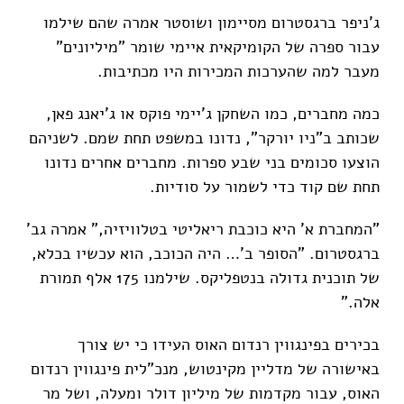
ג'ניפר ברגסטרום מסיימון ושוסטר אמרה שהם שילמו
עבור ספרה של הקומיקאית איימי שומר "מיליונים"
מעבר למה שהערכות המכירות היו מכתיבות.
כמה מחברים, כמו השחקן ג'יימי פוקס או ג'יאנג פאן,
שכותב ב"ניו יורקר", נדונו במשפט תחת שמם. לשניהם
הוצעו סכומים בני שבע ספרות. מחברים אחרים נדונו
תחת שם קוד כדי לשמור על סודיות.
"המחברת א' היא כוכבת ריאליטי בטלוויזיה," אמרה גב'
ברגסטרום. "הסופר ב'… היה הכוכב, הוא עכשיו בכלא,
של תוכנית גדולה בנטפליקס. שילמנו 175 אלף תמורת
אלה."
בכירים בפינגווין רנדום האוס העידו כי יש צורך
באישורה של מדליין מקינטוש, מנכ"לית פינגווין רנדום
האוס, עבור מקדמות של מיליון דולר ומעלה, ושל מר