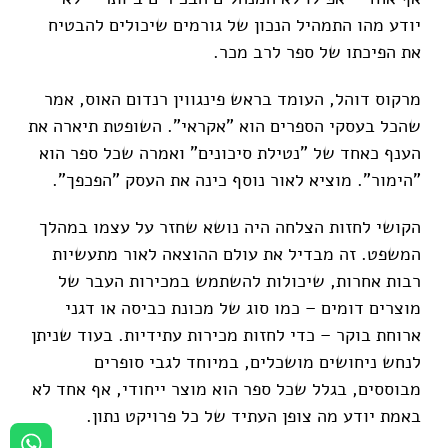
יודע מהו התמהיל הנכון של גורמים שיכולים להבטיח
את הפיכתו של ספר לרב מכר.
מרקוס דוהל, העומד בראש פינגווין רנדום האוס, אמר
שהכל בעסקי הספרים הוא "אקראי". השופטת תיארה את
הענף כאחד של "נטילת סיכונים" ואמרה שכל ספר הוא
"הימור". מוציא לאור נוסף כינה את העסק "הפכפך".
הקושי לחזות הצלחה היה נושא שחזר על עצמו במהלך
המשפט. זה מבדיל את עולם ההוצאה לאור מתעשיות
רבות אחרות, שיכולות להשתמש במכירות העבר של
מוצרים דומים – כמו סוג של מכונת כביסה או דגני
ארוחת בוקר – כדי לחזות מכירות עתידיות. בעוד שניתן
לנחש ניחושים מושכלים, במיוחד לגבי סופרים
מבוססים, בגלל שכל ספר הוא מוצר ייחודי, אף אחד לא
באמת יודע מה צופן העתיד של כל פרויקט נתון.