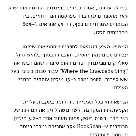
במהלך עדותם, אמרו בכירים בפינגווין רנדום האוס שרק
35% מהספרים שהחברה מפרסמת הם רווחיים. בין
הכותרים שמרוויחים כסף, רק 4% אחראים ל-60%
מהרווחים הללו.
המשפט הציע דוגמאות לספרים שההוצאות שילמו
עבורם סכום נמוך יחסית, והתבררו בסוף כלהיט גדול.
סאלי קים מפיגנווין רנדום האוס סיפרה שהם רכשו את
"Where the Crawdads Sing" עבור סכום בינוני בעל
שש ספרות. הספר נמכר ב-15 מיליון עותקים ברחבי
העולם.
הנושא הוא כלל תעשייתי, והוחמר בעקבות עליית
הקמעונאות המקוונת, אשר נוטה לחזק את הנראות של
רבי מכר. בשנת 2021, פחות מאחוז אחד מ-3.2 מיליון
הכותרים ש-BookScan עקב אחריהם נמכרו ביותר
מ-5,000 עותקים.