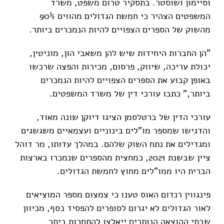
וסיימון ושוסטר. בתסקיר טרום משפט, משרד
המשפטים הצהיר כי חמשת הגדולים מהווים 90%
מהשוק של הספרים הצפויים להיות הנמכרים ביותר.
"הן החברות היחידות שיש להן משאבי הון, מוניטין,
יכולת עריכה, שיווק, פרסום, מכירות והפצה שרכשו
באופן קבוע את הספרים הצפויים להיות הנמכרים
ביותר," כתבו עורכי דין של משרד המשפטים.
עורכי הדין של ברטלסמן הציגו דיוקן שונה מאוד,
והדגישו שמספר מו"לים בינוניים ועצמאיים משגשגים
ומגדילים את נתח השוק שלהם. במהלך עדותו, מר דוהל
ציין שבשנת 2021, כמחצית מהספרים שנמכרו בארצות
הברית היו ממו"לים מחוץ לחמשת הגדולים.
פינגווין רנדום האוס טענו כי צמצום מספר המוציאים
לאור הגדולים לא יגרום לסופרים להפסיד כסף, מכיוון
שבתי ההוצאה הנותרים ייאלצו להתחרות ביתר