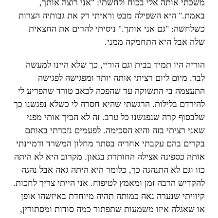
משכתי אותה אלי בכוח ולחשתי: "אני רוצה אותך,
באמת." היא השפילה מבט וראיתי רק את גבותיה הצרות
כשלחשה: "גם אני אותך." ניסיתי להרים את החצאית
שלה אבל היא התחמקה ממני.
הוריה היו תמיד בבית וגם הוריי, כך שלא היינו למעשה
לבד. מיום ליום רציתי אותה יותר ומפגישה לפגישה
התעצמה בי התשוקה עד שהפכה לכאב טורד שהפריע לי
להירדם בלילות. הרגשתי שהיא חסרה לי כשלא נפגשנו כך
שלבסוף קרה שנפגשנו כל ערב. זה לא הביך אותי מפני
שאני רציתי בזה והיא הסכימה. לפעמים נזכרתי באותם
בקרים בהם עקבתי אחריה בסתר מחלון המשרד ודמיינתי
אותה כספינה אצילה החותרת בגאון. מקרוב היא לא היתה
כזו וגם לא התנהגה כך, כלומר היא היתה גאה אבל נהגה
להקדיש הרבה זמן ומאמץ לטיפוח. אני הייתי צריך לחכות.
קיוויתי שנערה נאה כמותה תהיה מיוחדת באיזשהו אופן
או שאגלה איזו משמעות שתפתור כמה סודות ומסתורין,