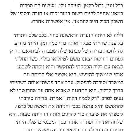
בכל ענין, גדול כקטן, העיקה עלי. מעשים הם ספרות
במאזן שחייב להיות רשום בטור זכות או חובה ובסופו של
חשבון הכול חייב להתאזן. אין אפשרות אחרת.
דליה לא היתה הנערה הראשונה בחיי. בלב שלם ויתרתי
על ענת שהייתי מבקר אותה מדי כמה זמן. הייתי מודיע
לה לחכות בדירה של סבתא שלה שעברה לבית-אבות ורק
לעתים רחוקות יצאנו משם לטיול או בילוי. כשהתחלתי
לצאת עם דליה הפסקתי להתקשר והיא ניסתה לשכנע
אותי שנמשיך להיפגש. היא טלפנה אלי הביתה וגם
למשרד וסירבה להפסיק. ערב אחד פגשתי אותה כשהייתי
בדרך לדליה. היא התחננה שאבוא אתה עד שהרגשתי לא
נעים לסרב. "רק לכמה דקות," אמרה. בדירה סירבתי
להתפשט והיא פרצה בבכי והניחה את ראשה על כתפי.
ליטפתי את שיערה כדי להרגיע אותה וזו היתה טעות. היא
שלחה את ידה ופתחה את רוכסן המכנסיים שלי. הייתי
מופתע וגחנתי לעברה כשאצבעותיה פשפשו בתוך