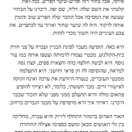
איתה, אבל בחור רזה ופרוע-שיער הפריע. בכל-זאת
קלטתי את השם שלה: דליה, שם יפה. דיברנו על הבחור
שעשה את המסיבה אבל החבר שלה הפריע שוב והזמין
אותה לרקוד. היה לה שיער שחור וארוך עד לכתפיים. את
צבע העיניים היה חשוך מכדי לזהות.
היא באה. הופיעה מעבר לפינת הבניין ועברה על פני חזית
בית-הקולנוע. מבטיי נצמדו לדמותה ועטפו אותה כמו עור
נוסף. היא לבשה חולצה כהה וחצאית פסים, קצת גסה
למראה, שהוסיפה לה חן פראי וחושני. היא התעלמה
ממבטי העוברים, כנערה היודעת את ערכה ואינה זקוקה
לאישורי זרים. מכך חששתי, כלומר, לא רציתי להופיע
פתאום מולה והיא תתעלם ממני מפני שלא תזכור שכבר
היכרנו. ראיתי איך היא מרפרפת על מבטי הגברים ברחוב.
האור האדום ברמזור התחלף לירוק והיא עברה, מחליקה
בין גלי האנשים מכאן ומשם כספינה אצילה החותרת