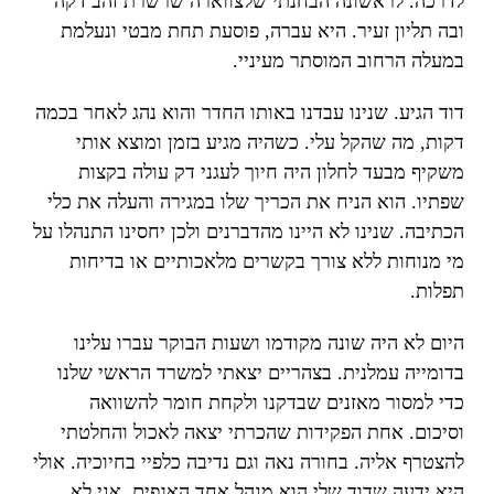
לדרכה. לראשונה הבחנתי שלצווארה שרשרת זהב דקה
ובה תליון זעיר. היא עברה, פוסעת תחת מבטי ונעלמת
במעלה הרחוב המוסתר מעיניי.
דוד הגיע. שנינו עבדנו באותו החדר והוא נהג לאחר בכמה
דקות, מה שהקל עלי. כשהיה מגיע בזמן ומוצא אותי
משקיף מבעד לחלון היה חיוך לעגני דק עולה בקצות
שפתיו. הוא הניח את הכריך שלו במגירה והעלה את כלי
הכתיבה. שנינו לא היינו מהדברנים ולכן יחסינו התנהלו על
מי מנוחות ללא צורך בקשרים מלאכותיים או בדיחות
תפלות.
היום לא היה שונה מקודמו ושעות הבוקר עברו עלינו
בדומייה עמלנית. בצהריים יצאתי למשרד הראשי שלנו
כדי למסור מאזנים שבדקנו ולקחת חומר להשוואה
וסיכום. אחת הפקידות שהכרתי יצאה לאכול והחלטתי
להצטרף אליה. בחורה נאה וגם נדיבה כלפיי בחיוכיה. אולי
היא ידעה שדוד שלי הוא מנהל אחד האגפים. אני לא