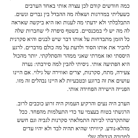
כמה חודשים קודם לכן עצרה אותי באחד הערבים
כשעליתי במדרגות ושאלה מה ההבדל בין גברים ונשים.
התבלבלתי ולא ידעתי מה לענות ואז היא ביקשה שאראה
לה מה יש לי במכנסיים. בשטף סיפרה לי שחברות שלה
כל הזמן מתבדחות על אותו דבר שיש לבנים והיא סקרנית
להכיר את אותו הסוד ולדעת על מה כולם מדברים. לרגע
היססתי ואז אמרתי שאני ממהר והסתלקתי. יותר מהכול
היא הפתיעה אותי. ניסיתי להבין למה סירבתי: נערה
צעירה, מתח, סקרנות, יצרים ואווירה של גילוי. אם היינו
עושים את זה ברוגע ובטבעיות לא היינו נבהלים זה מזו.
הפנייה הישירה הפחידה אותי.
הערב היה נעים והרקיע העמוק היה זרוע כוכבים לרוב.
הרגשתי בטוח בעצמי עד כדי התעלמות מהפחד. ככל
שהתקרבתי לביתה התמלאתי סקרנות לגביה וגם חשש
מהלא-נודע. קיוויתי שהיא תהיה לבד ולא יהיו עדים
למבוכה הגדולה שלי.