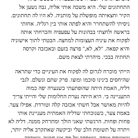
התחתונים שלי. היא משכה אותי אליה, גבה נשען אל
הקיר וחצאיתה מופשלת על מותניה. לא היו לה תחתונים.
ניסיתי להשתחרר והיא לפתה אותי בין רגליה. אחזתי
בראשה ולחצתי בבהונות על עפעפיה והכרחתי אותה
לפקוח את עיניה העצומות למחצה. הבטתי לתוך אישוניה
והיא קפאה. "לא, לא," פרצה בזעם ובאכזבה וקרסה
תחתיה בבכי. מיהרתי לצאת משם.
הייתי מוכרח לגרום לה לפקוח את העיניים כדי שתראה
שהיחסים בינינו סוכמו ומוצו. פרק שתם ונשלם. לגבי
דליה, האמת היתה שהופתעתי כשנערה יפה כמוה
התעניינה בי. היא היתה נערת החלומות שלי והייתי צריך
להיות מאושר אבל חשתי אכזבה קלה וטורדת. אפילו צער.
באמת צער, כשנוכחתי שדליה האמתית מעניינת אותי
פחות ופחות. הרגשתי שאני הולך ומתרחק ממנה. דליה לא
ויתרה על תשומת הלב שלי וביקשה שאתקרב אליה יותר,
שאשתף אותה, שאספר על מה אני חושב, שאדבר,