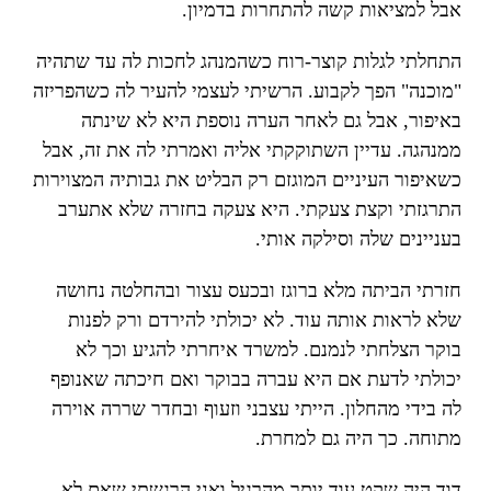
אבל למציאות קשה להתחרות בדמיון.
התחלתי לגלות קוצר-רוח כשהמנהג לחכות לה עד שתהיה
"מוכנה" הפך לקבוע. הרשיתי לעצמי להעיר לה כשהפריזה
באיפור, אבל גם לאחר הערה נוספת היא לא שינתה
ממנהגה. עדיין השתוקקתי אליה ואמרתי לה את זה, אבל
כשאיפור העיניים המוגזם רק הבליט את גבותיה המצוירות
התרגזתי וקצת צעקתי. היא צעקה בחזרה שלא אתערב
בעניינים שלה וסילקה אותי.
חזרתי הביתה מלא ברוגז ובכעס עצור ובהחלטה נחושה
שלא לראות אותה עוד. לא יכולתי להירדם ורק לפנות
בוקר הצלחתי לנמנם. למשרד איחרתי להגיע וכך לא
יכולתי לדעת אם היא עברה בבוקר ואם חיכתה שאנופף
לה בידי מהחלון. הייתי עצבני וזעוף ובחדר שררה אוירה
מתוחה. כך היה גם למחרת.
דוד היה שקט עוד יותר מהרגיל ואני הרגשתי שאם לא