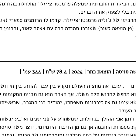
ים. הביקורת החברתית שמעלה פרמנטו־צייזלר מחלחלת בהדרגה ל
ת בלי לצעוק את הדברים.
רביעי של ג'וליה פרמנטו־צייזלר. קדמו לו הרומנים ספארי (אג
וכפר סבא 2000 (פן הוצאה לאור) שעוררו תהודה רבה עם צאתם לאור, והרומן
.
הוצאת כתר | 2024 | 78.4 ש"ח | 344 עמ' |
 נודד, עובר את מחצית העולם ונקרע בין עבר להווה, בין חידוש 
א מחפש לחרוש תלם משלו, אך האדם הוא גם תבנית המקומות 
שא עימו גם את זיכרונות משפחתו, יהודים בני המגרב, שראשיתם
ר העולם.
 רומן אפי ההולך בגדולות, שמשתרע על פני שנים וארבע יבשות
קת מספרות החוכמה אך גם מן הדיבור היומיומי, יוצר משה סויס
וא עובר ביודעין על כמה מכלליו ומוסכמותיו של הרומן, ובתוך