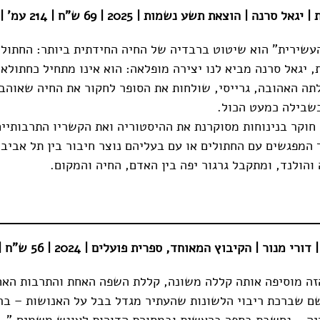
רנה | הוצאת תשע נשמות | 2025 | 69 ש"ח | 214 עמ' |
שירית" הוא שיטוט ברבדיה של החיה החידתית ביותר: החתול
, יגאל סרנה מביא לנו יצירה מופלאה: הוא אינו מתחיל כחתולא
ולתה האהובה, גרייסי, שולחות את הסופר לחקור את החיה שאוהב
שבילה כמעט הכול.
 חוקר בנינוחות מסוקרנת את ההיסטוריה ואת הקשריו התרבותיים
 המפגשים עם החתולים או עם בעליהם נוצר חיבור בין תל אביב,
 והולנד, ומתקבל גרגור יפה בין האדם, החיה והמקום.
נור | הקיבוץ המאוחד, ספרית פועלים | 2024 | 56 ש"ח | 295 עמ' |
זה מוסיפה אותה קללה משונה, קללת השפה האחת והתרבות האח
 שברכת ריבוי הלשונות שהעתיר מגדל בבל על האנושות – ברכ
ייה – נחשבת בספר בראשית ובמסורת הדורות לעונש מִשמים."