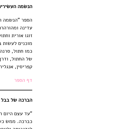
הנשמה העשירית | יגאל ס
הספר "הנשמה הע
עדינה ומהורהרת
זוגו אורית וחת
מוכנים לעשות ב
כמו חתול, סרנה
של החתול, ודרך
קפריסין, אנגליה
דף הספר
הברכה של בבל | דורי מ
"עד עצם היום ה
כברכה. ממש כשם
לנדיבותה וליופ