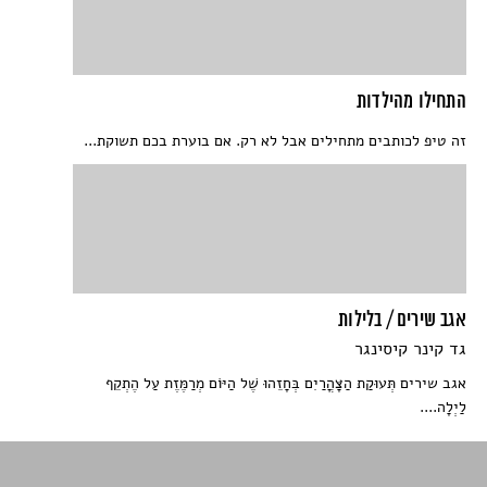
התחילו מהילדות
זה טיפ לכותבים מתחילים אבל לא רק. אם בוערת בכם תשוקת...
אגב שירים / בלילות
גד קינר קיסינגר
אגב שירים תְּעוּקַת הַצָּהֳרַיִם בְּחָזֵהוּ שֶׁל הַיּוֹם מְרַמֶּזֶת עַל הֶתְקֵף
לַיְלָה....