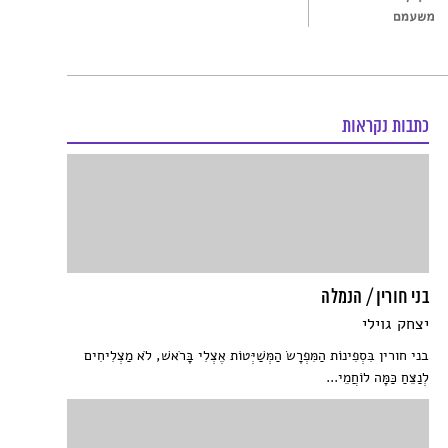
כתבות נקראות
בני חורין / הנמלה
יצחק גוילי
בני חורין בִּסְפִינוֹת הַמִּפְרָשׂ הַמְּשַׁיְּטוֹת אֶצְלִי בָּרֹאשׁ, לֹא מַצְלִיחִים
לְנַצֵּחַ כַּמָּה לוֹחֲמֵי...