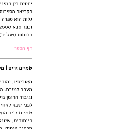
יחסים בין המינ
הקריאה הספרותי
גלות הוא ספרה ה
הרוחות (טנג'יר)
דף הספר
שמיים זרים | משה סויסה | 
מאוריסיו, יהודי
מערב למזרח. הו
וגיבור הרומן נו
לפני שבא לאווי
שמיים זרים הוא
הייחודית, שיונ
מרהיב ועמוק. ה