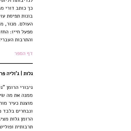
כך כותב דורי מ
בונות תפיסת עו
העולם. מנור, מ
מפעל חייו: החז
והתרבות העברית
דף הספר
גלות | ג'וליה פרמנטו־ציי
גיבורי הרומן "
ממנה את מה שיע
מוצגת כעיר מוח
ונבחרים בלבד מ
הרומן גלות מצי
תרבותית ופוליט