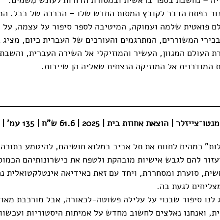
נור בפתח הדבר לקובץ המסות החדש שלו – הברכה של בבל. המ
לם פואטית שלמה ועמוקה, המיטיבה לספר סיפור על עצמה, על 
בכירי המשוררים, המתרגמים והעורכים של העברית כיום, מציג 
רת העולם המגוון, העשיר והמוזיקלי אל השירה העברית, והשבת
 המודרנית אל המוזיקה הנצחית שאליה הן שייכות.
זלר | הוצאת אחוזת בית | 2025 | 61.6 ש"ח | 135 עמ' |
גלות" כמהים לחוות את תל אביב במלוא חושיהם, להיטמע בתוכה,
זור להם לגבש אישיות מובהקת ולטפח את כישרונותיהם הכמוס
שית, סוערת ומסחררת, ויחד עם זאת כאידיאה אינטלקטואלית 
צליחים לגעת בה.
ג לנו סיפור שבנוי על עלילה פשוטה-לכאורה, אבל מורכבת מאו
ית, ואנחנו נאלצים לחשוב מחדש על אמיתות היסטוריות ועכשוו