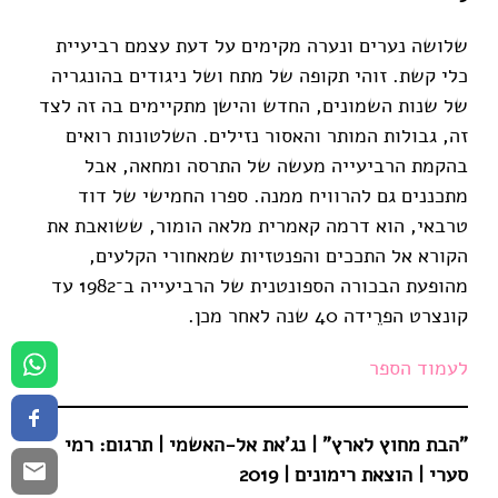
שלושה נערים ונערה מקימים על דעת עצמם רביעיית
כלי קשת. זוהי תקופה של מתח ושל ניגודים בהונגריה
של שנות השמונים, החדש והישן מתקיימים בה זה לצד
זה, גבולות המותר והאסור נזילים. השלטונות רואים
בהקמת הרביעייה מעשה של התרסה ומחאה, אבל
מתכננים גם להרוויח ממנה. ספרו החמישי של דוד
טרבאי, הוא דרמה קאמרית מלאה הומור, ששואבת את
הקורא אל התככים והפנטזיות שמאחורי הקלעים,
מהופעת הבכורה הספונטנית של הרביעייה ב־1982 עד
קונצרט הפרֵידה 40 שנה לאחר מכן.
לעמוד הספר
"הבת מחוץ לארץ" | נג'את אל-האשמי
| תרגום: רמי
סערי | הוצאת רימונים
| 2019