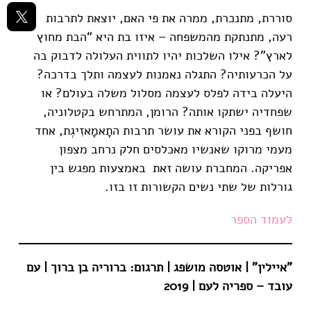
סוררת, מתנכרת, ממרה את פי האם, יוצאת לתרבות
רעה, מתנתקת מהמשפחה – איזו בת היא “הבת מחוץ
לארץ”? אילו השלכות יהיו לתווית העלולה לדבוק בה
על הכרעותיה? התגלה נאמנות לעצמה ותלך בדרכה?
היעלה בידה לפלס לעצמה מסלול משלה בעולם? או
שפחדיה ישתקו אותה? הרומן, המתרחש בקטלוניה,
חושף בפני הקורא את עושר תרבות התָאמָאזִיגְת, אחד
מעמי מרוקו שאנשיו מאכלסים חלק נרחב מצפון
אפריקה. המחברת עושה זאת באמצעות מפגש בין
גורלות של שתי נשים הקשורות זו בזו.
לעמוד הספר
"איילין" | אוטסה מושפג | תרגום: ברוריה בן ברוך | עם
עובד – ספריה לעם | 2019