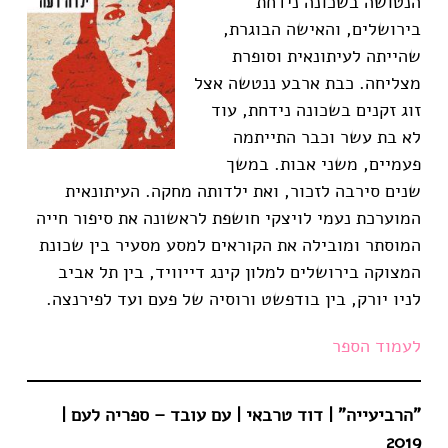
הנטושה בשכונה נידחת
בירושלים, והאישה הבוגרת,
שהייתה לעיתונאית וסופרת
מצליחה. כבת ארבע ננטשה אצל
זוג זקנים בשכונה נידחת, עוד
לא בת עשר וכבר התייתמה
פעמיים, משני אבות. במשך
שנים סירבה לזכור, ואת ילדותה מחקה. העיתונאית
המוערכת נעמי לויצקי חושפת לראשונה את סיפור חייה
המוסתר ומובילה את הקוראים למסע מסעיר בין שכונת
המצוקה בירושלים למלון קינג דייוויד, בין תל אביב
לניו יורק, בין בודפשט ורוסיה של פעם ועד לפירנצה.
לעמוד הספר
"הרביעייה" | דוד טרבאי | עם עובד – ספריה לעם |
2019