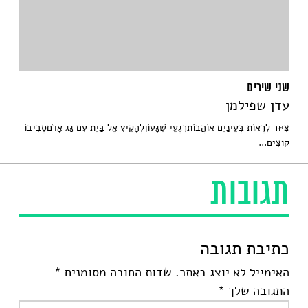
שני שירים
עדן שפילמן
צִיּוּר לִרְאוֹת בְּעֵינַיִם אוֹהֲבוֹתרִגְעֵי שִׁגָּעוֹןלְהָקִיץ אֶל בַּיִת עִם גַּג אָדֹםסְבִיבוֹ
קוֹצִים...
תגובות
כתיבת תגובה
האימייל לא יוצג באתר.
שדות החובה מסומנים
*
התגובה שלך
*