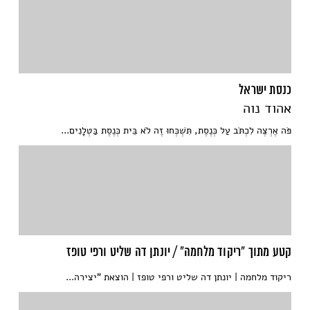
כנסת ישראל
אהוד נוה
פֹּה אֶרְצֶה לִכְתֹּב עַל כְּנֶסֶת, תִּשְׁכְּחוּ זֶה לֹא בֵּית כְּנֶסֶת בַּטְלָנִים...
קטע מתוך "ריקוד מלחמה" / יונתן דה שליט ורפי טופז
ריקוד מלחמה | יונתן דה שליט ורפי טופז | הוצאת "יצירה...