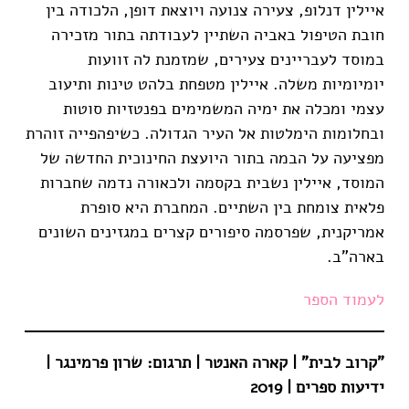
איילין דנלופ, צעירה צנועה ויוצאת דופן, הלכודה בין
חובת הטיפול באביה השתיין לעבודתה בתור מזכירה
במוסד לעבריינים צעירים, שמזמנת לה זוועות
יומיומיות משלה. איילין מטפחת בלהט טינות ותיעוב
עצמי ומכלה את ימיה המשמימים בפנטזיות סוטות
ובחלומות הימלטות אל העיר הגדולה. כשיפהפייה זוהרת
מפציעה על הבמה בתור היועצת החינוכית החדשה של
המוסד, איילין נשבית בקסמה ולכאורה נדמה שחברות
פלאית צומחת בין השתיים. המחברת היא סופרת
אמריקנית, שפרסמה סיפורים קצרים במגזינים השונים
בארה"ב.
לעמוד הספר
"קרוב לבית" | קארה האנטר | תרגום: שרון פרמינגר |
ידיעות ספרים | 2019