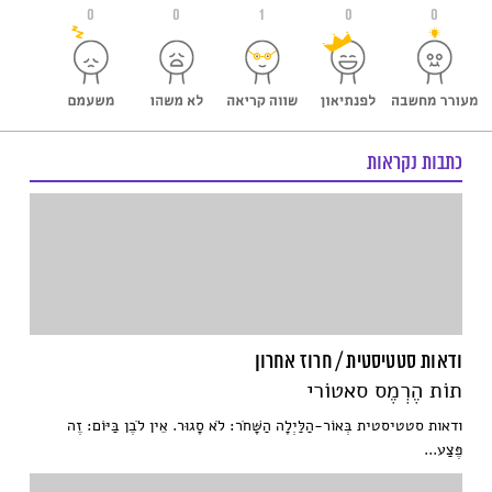
0
0
1
0
0
כתבות נקראות
ודאות סטטיסטית / חרוז אחרון
תוֹת הֶרְמֶס סאטוֹרי
ודאות סטטיסטית בְּאוֹר-הַלַּיְלָה הַשָּׁחֹר: לֹא סָגוּר. אֵין לֹבֶן בַּיּוֹם: זֶה
פֶּצַע...