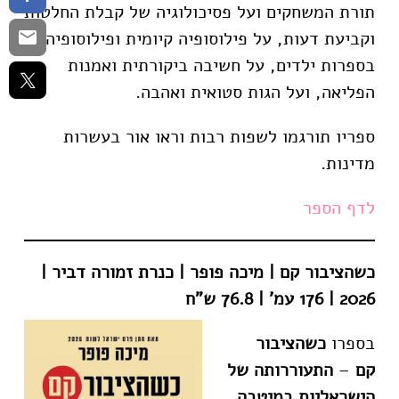
תורת המשחקים ועל פסיכולוגיה של קבלת החלטות
וקביעת דעות, על פילוסופיה קיומית ופילוסופיה
בספרות ילדים, על חשיבה ביקורתית ואמנות
הפליאה, ועל הגות סטואית ואהבה.
ספריו תורגמו לשפות רבות וראו אור בעשרות
מדינות.
לדף
הספר
כשהציבור קם | מיכה פופר | כנרת זמורה דביר |
2026 | 176 עמ' | 76.8 ש"ח
בספרו
כשהציבור
קם
–
התעוררותה של
הישראליות במיטבה
,