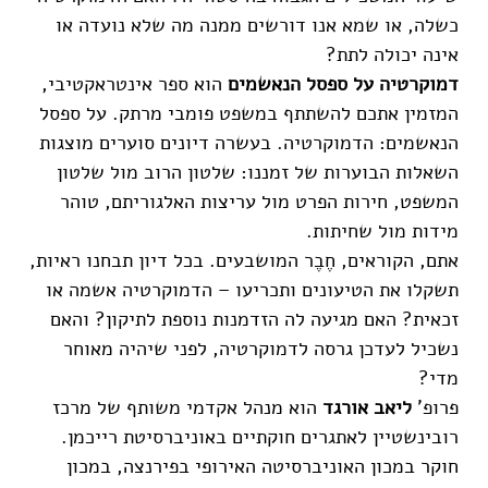
כשלה, או שמא אנו דורשים ממנה מה שלא נועדה או
אינה יכולה לתת?
דמוקרטיה על ספסל הנאשמים
הוא ספר אינטראקטיבי,
המזמין אתכם להשתתף במשפט פומבי מרתק. על ספסל
הנאשמים: הדמוקרטיה. בעשרה דיונים סוערים מוצגות
השאלות הבוערות של זמננו: שלטון הרוב מול שלטון
המשפט, חירות הפרט מול עריצות האלגוריתם, טוהר
מידות מול שחיתות.
אתם, הקוראים, חֶבֶר המושבעים. בכל דיון תבחנו ראיות,
תשקלו את הטיעונים ותכריעו – הדמוקרטיה אשמה או
זכאית? האם מגיעה לה הזדמנות נוספת לתיקון? והאם
נשכיל לעדכן גרסה לדמוקרטיה, לפני שיהיה מאוחר
מדי?
פרופ'
ליאב אורגד
הוא מנהל אקדמי משותף של מרכז
רובינשטיין לאתגרים חוקתיים באוניברסיטת רייכמן.
חוקר במכון האוניברסיטה האירופי בפירנצה, במכון