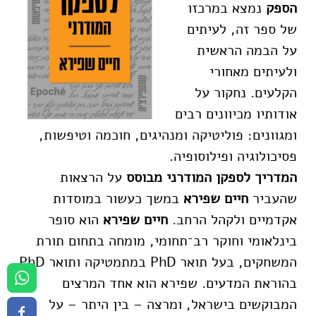
הספק
נמצא במרכזו
של ספר זה, לעיתים
על הבמה הראשית
ולעיתים מאחורי
הקלעים. נחקור על
אודותיו מכיוונים רבים
ומגוונים: פוליטיקה ומנהיגים, חוכמה וטיפשות,
פסיכולוגיה ופילוסופיה.
המדריך לספקן המודרני מבוסס
על הרצאות
שהעביר
חיים שפירא
במשך כעשור במוסדות
אקדמיים ולקהל הרחב.
חיים שפירא
הוא סופר
בינלאומי וחוקר רב־תחומי, מומחה בתחום תורת
המשחקים, בעל תואר PhD במתמטיקה ותואר PhD
בהוראת המדעים. שפירא הוא אחד המרצים
המבוקשים בישראל, ומרצה – בין היתר – על