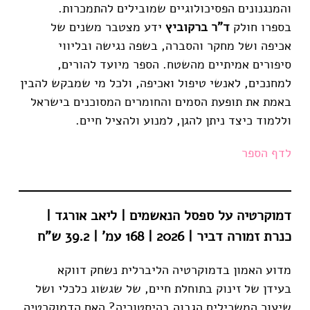
והמנגנונים הפסיכולוגיים שמובילים להתמכרות.
בספרו חולק
ד"ר ברקוביץ
ידע מצטבר משנים של
אכיפה ושל מחקר והסברה, בשפה נגישה ובליווי
סיפורים אמיתיים מהשטח. הספר מיועד להורים,
למחנכים, לאנשי טיפול ואכיפה, ולכל מי שמבקש להבין
באמת את תופעת הסמים והחומרים המסוכנים בישראל
וללמוד כיצד ניתן להגן, למנוע ולהציל חיים.
לדף
הספר
דמוקרטיה על ספסל הנאשמים | ליאב אורגד |
כנרת זמורה דביר
| 2026 | 168 עמ' | 39.2 ש"ח
מדוע האמון בדמוקרטיה הליברלית נשחק דווקא
בעידן של זינוק בתוחלת חיים, של שגשוג כלכלי ושל
שיעור המשכילים הגבוה בהיסטוריה? האם הדמוקרטיה