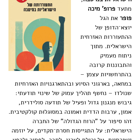
מתעד
פרופ' מיכה
פופר
את הגל
יוצא־הדופן של
ההתעוררות האזרחית
הישראלית. מתוך
ניתוח מעמיק
והתבוננות קרובה
בהתרחשויות עצמן –
במחאה, בארגוני הסיוע ובהתארגנויות האזרחיות
שנולדו – נחשף תהליך עמוק של שינוי תודעתי:
גיבוש מנגנון גדול ופעיל של תודעה סולידרית,
אמון, ערבות הדדית ואמונה במסוּגלוּת קולקטיבית.
זהו סיפור על "הרוח הגדולה" של החברה
הישראלית: על התגייסות חסרת־תקדים, על יוזמה
ויצירתיות, על יכולת לארגן, לחבר, לפתור ולרפא