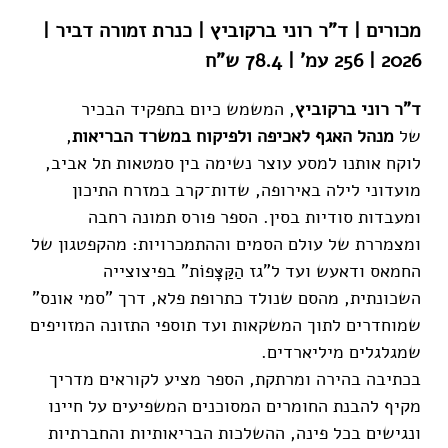
מכורים | ד"ר רוני ברקוביץ |
כנרת זמורה דביר
|
2026 | 256 עמ' | 78.4 ש"ח
ד"ר רוני ברקוביץ
, המשמש כיום בתפקיד הבכיר
של
מנהל האגף לאכיפה ולפיקוח במשרד הבריאות
,
לוקח אותנו למסע עוצר נשימה בין סמטאות תל אביב,
מועדוני לילה באירופה, שדות־קרב במזרח התיכון
ומעבדות סודיות בסין. הספר פורס תמונה רחבה
ומצמררת של עולם הסמים וההתמכרויות: מהקפטגון של
החמאס ודאעש ועד ל"גז הַקַּצָּפוֹת" בפיצוצייה
השכונתית, מהסם שנולד כתרופת פלא, דרך "סמי אונס"
שמוחדרים לתוך המשקאות ועד תוספי התזונה המזויפים
שמגלגלים מיליארדים.
בכתיבה בהירה ומרתקת, הספר מציע לקוראים מדריך
מקיף להבנת החומרים המסוכנים המשפיעים על חיינו
ונגישים בכל פינה, ההשלכות הבריאותיות והחברתיות