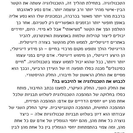
הטכנולוגיה. בתחילת תהליך זה, הטכנולוגיה עשתה את הקשר
הבין-אישי מהיר יותר ורב עוצמה יותר. אדם נסע לאהובתו
ברכבת מהר יותר מאשר בכרכרה, ובמכונית שלו הוא נסע אליה
באופן חופשי יותר ובזמנים האפשריים רק לשניהם. אחר כך
הטלפון הפך את הקשר "מציאותי" אבל לא פיזי. היום, יחידים
יכולים ליצור קהילות שלמות באמצעות האינטרנט, להכיר
באתרים דיגיטליים, לממש חלק מהקשר בצורה דיגיטלית.
הדיגיטלי הולך ותופש מקום מרכזי בחיים – הן מידע דיגיטלי,
הן היצע דיגיטלי, הן מימוש דיגיטלי. אדם קיים בפני עצמו
יותר ויותר, ככל שהוא יכול לממש עצמו בטכנולוגיה. "חיים
כסינגלים" מכנה כסלו תופעה זו של העידן הרביעי, ובכך הוא
מסיים את החלק הראשון של חיבורו, החלק ההיסטורי.
לכבוש את הטכנולוגיה או להיכבש בה?
את החלק השני, החלק העיקרי, למענו נכתב החיבור, פותח
כסלו בחלוקה של המהפכה הטכנולוגית לשלוש תבניות שלכל
אחת מהן יש יחסים הדדיים עם אדם: המהפכה הפיזית,
המהפכה החושית, המהפכה הקוגניטיבית. עיקר החלק השני של
עבודתו הוא דיון בשלוש תבניות טכנולוגיות אלה – כיצד
נוצרה כל אחת מהן, מהם יחסי הגומלין של אדם עם כל אחת
מהן, ומה צפוי בהתפתחות יחסי הגומלין בין כל אחת מהן לבין