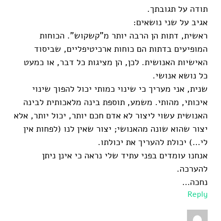
תודה על תגובתך.
אגיב על שני נושאים:
ראשית, דתות הן הרבה יותר מ"קשקוש". הכוחות
המופיעים בדתות הם כוחות ארכיטיפליים, שביסוד
האישיות האנושית. לכן, הן מציגות כל דבר, או כמעט
כל נושא אנושי.
שנית, אני מעריך כי שינוי כמותי יכול להפוך שינוי
איכותי, מהותי. משמע, תוספת בינה מלאכותית לבינה
האנושית עשוי ליצור לא אדם חכם יותר, יכול יותר, אלא
יצור שהוא שונה מהאנושי; יצור שאין לנו (לפחות אין
לי…) יכולת להעריך את יכולתו.
אנחנו עומדים בפני עתיד שלי נראה כי אינן ניתן
להערכה.
נחכה…
Reply