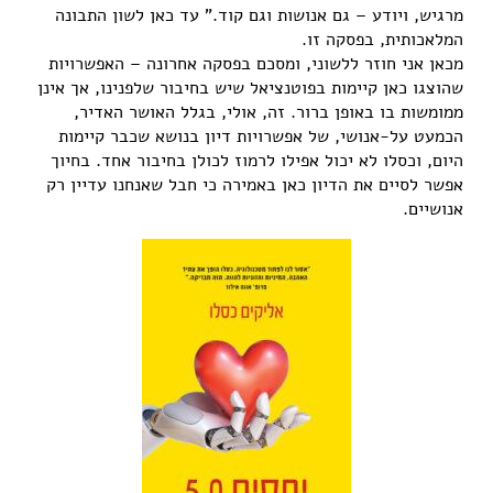
מרגיש, ויודע – גם אנושות וגם קוד." עד כאן לשון התבונה
המלאכותית, בפסקה זו.
מכאן אני חוזר ללשוני, ומסכם בפסקה אחרונה – האפשרויות
שהוצגו כאן קיימות בפוטנציאל שיש בחיבור שלפנינו, אך אינן
ממומשות בו באופן ברור. זה, אולי, בגלל האושר האדיר,
הכמעט על-אנושי, של אפשרויות דיון בנושא שכבר קיימות
היום, וכסלו לא יכול אפילו לרמוז לכולן בחיבור אחד. בחיוך
אפשר לסיים את הדיון כאן באמירה כי חבל שאנחנו עדיין רק
אנושיים.