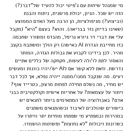
מי שמנהל שיחות עם ג'פיטי יכול להעיד של"דבר(?)
הזה יש שכל. הגיון, יכולת פרשנית, ניתוח והבנת
(וביצוע?) מניפולציות, הן הרבה מעל האדם הממוצע
(שאינו בדיוק נזר בבריאה). והוא? בעצם "היא" (מקבל
עלי את דברי דר גיורא גריפל, מהנדס ומשורר שחכמה
כזו מחייבת הגדרת AI כאישה) רק הולך ומשתבח בקצב
מהיר. לכן בידינו לקבוע את גבולות הגזרה, המותר
והאסור לתת לו/לה לעשות, חקחקה של כללים אתיים
נדרשת. וזאת ללא קשר אם לAI יש/יהיו כוונות ומעשים
רעים. מה שנקבל ממנו/ממנה ייהיה נפלא, אך לכל דבר
יש מחיר, מה נשלם תחילה לפחות מרצון, כטרייד אוף?
ויתור על עצמאות? על אחריות אישית וקולקטיבית כבני
אדם? באבולוציה של המתאימים ביותר לתנאים יש
כישורים שהולכים לאיבוד וכשהתנאים משתנים
במהירות ובמפתיע מי שפתחו מוחיות יתר וויתרו על
כשרונות ויכולות "לא נחוצות" ופשוטות הושמדו.