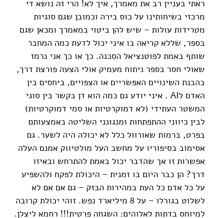
ראתי בעניין רב את מאמרך, איך לא! הרי זה נושא די
מרכזי בשיחותינו על כוס בירה וכמובן שגם סוגיות
מטרידות עולות – שיש להן ביטוי במאמרך ומכאן שגם
בספר, שללא קריאה בו איני יכול לדעת כמה המחבר
שותף באמת לפוטנציאל הסכנה. כך או כך אני נרמז
שאולי חסר בספר ניתוח מעמיק אולי הצעה פורצת דרך,
בהבנת השינויים האפשריים או הצפויים, ביחסים בין
האדם לAI . איני יודע גם כמה הוא דן בקשר בין סוגי
המשטר העתידי (לא דמוקרטיות או סמי דמוקרטיות)
לבין כיווני ההתפתחות ומנגונני השליטה באמצעותם
בפרט, ברמות שאורוול כלל לא יכולה היה לשער. גם
אסימוב בסיפוריו על מחשב העל מולטיווק אמנם העלה
אפשרות זו אך שהדבר יכול באמת להתרחש ובאיזו
דרך? הן כבר היום בו זמנית – היכולת לפקח ולהשפיע
על כל אדם כל העת במהירות הבזק – גם אם אם לא
לשלוט בגורלו – על 8 מיליארד נפש. זוהי יכולת קרובה
למיוחס בדתות לאלוהים: השגחה פרטית!!! רחמא ליצלן.