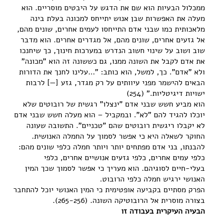
ממכלול הבעיות הוא שם את הדגש על היבטים מוסריים. הוא
מעלה את האפשרות שבן אנוש יתייחס למכונה בעלת בינה
מלאכותית כמו שבני אדם התייחסו לעמים אחרים, שונים מהם,
אל גזעים אחרים, שונים מהם, אל מגדרים אחרים. הוא מדבר
שוב ושוב על שינוי חשוב הנדרש במערכות חינוך, כך שיחנכו
את אדם לקבל את השונה ממנו, גם כששונה זה הוא "מכונה"
ולא "אדם". כך, למשל, הוא כותב: "…עלינו לחנך את הדורות
הבאים להישמר מפני עיוותים על רק מגדר, גזע [—] לרבות
ישויות דיגיטליות." (254)
הוא מביע חשש שבני אדם "ינצלו" רגשית של רובוטים שלא
יוכלו להגיד להם "לא". ובמקביל – הוא מעלה חשש שבני אדם
לא יקבלו ריגשית רובוטים שהם "טכניים". התשובה שעונה
החוקר לשאלה היא כי אפשר לסמוך על החמלה האנושית.
להבנתו, בני אדם מפתחים יותר ויותר חמלה כלפי שונים מהם:
כלפי עמים אחרים, כלפי גזעים אנושיים אחרים, כלפי
בעלי-חיים לסוגיהם. הוא מעריך כי אפשר לסמוך שכך המין
האנושי ירגיש חמלה כלפי הרובוט.
הפרק מסתיים בקביעה אופטימית כי המין האנושי יוכל להתחבר
בצורה מוסרית אל הרובוטיקה השונה. (265-256).
הבעיה העיקרית בעבודה זו