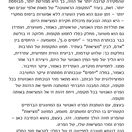
שהסקירה קרובה יותר אל הווה, כך היא מפורטת יותר, מבוססת
יותר. זאת, בעוד "התקופה הראשונה" של מאות אלפי שנים ואף
יותר – זמן שגם הוא מעין השערה ללא אפשרות ביסוס מחקרי
– היא הנחה הנובעת מיכולת חקירת המציאות היום.
את תולדות המין האנושי, שראשיתן, כאמור, משוערת, ועתידן
גם הוא משוער, מחלק כסלו לחמש תקופות. חלוקה זו בולטת
כבר בכותרת החיבור – 'יחסים 5.0', ומשמעה – היחסים בין
"אדם, לבין "מציאות" בעתיד. חמש התקופות של התרבות
נחלקות כך: שלוש קודמות, רביעית הווית וחמישית, עתידית,
היא הליך של סוף המין האנושי של היום, ויצירת דבר אחר
ממנו. לחמישית מוקדש, העתידית כאמור, עיקר החיבור.
כאמור, במלה "יחסים" שבכותרת מסתתרת עיקר החשיבה
הסוציולוגית של הכותב. הוא מתאר מהי הנוכחות האנושית בכל
תקופה, וכמה המבנה החברתי המשתנה חושף את הזהות של
הפרט האנושי בכל תקופה, ויחס זהות זו אל המציאות באותה
תקופה.
בעצם, עם השתנות הפרט האנושי גם המושגים הברתיים
הקשורים בו הולכים ומשתנים. משמע, המושג "מציאות"
שהפרט חווה הולך ומשתנה. זהו, בעצם, נושא הכתיבה כאן –
הפרט ומהי המציאות שלו, של הפרט.
הנה דוגמא חשובה לתפישה זו של כסלו: לקראת סוף החלק