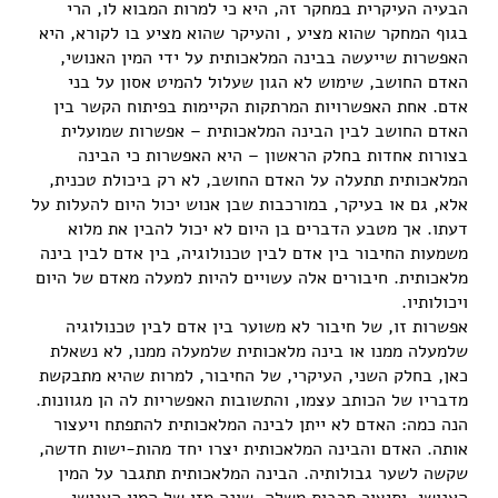
הבעיה העיקרית במחקר זה, היא כי למרות המבוא לו, הרי
בגוף המחקר שהוא מציע , והעיקר שהוא מציע בו לקורא, היא
האפשרות שייעשה בבינה המלאכותית על ידי המין האנושי,
האדם החושב, שימוש לא הגון שעלול להמיט אסון על בני
אדם. אחת האפשרויות המרתקות הקיימות בפיתוח הקשר בין
האדם החושב לבין הבינה המלאכותית – אפשרות שמועלית
בצורות אחדות בחלק הראשון – היא האפשרות כי הבינה
המלאכותית תתעלה על האדם החושב, לא רק ביכולת טכנית,
אלא, גם או בעיקר, במורכבות שבן אנוש יכול היום להעלות על
דעתו. אך מטבע הדברים בן היום לא יכול להבין את מלוא
משמעות החיבור בין אדם לבין טכנולוגיה, בין אדם לבין בינה
מלאכותית. חיבורים אלה עשויים להיות למעלה מאדם של היום
ויכולותיו.
אפשרות זו, של חיבור לא משוער בין אדם לבין טכנולוגיה
שלמעלה ממנו או בינה מלאכותית שלמעלה ממנו, לא נשאלת
כאן, בחלק השני, העיקרי, של החיבור, למרות שהיא מתבקשת
מדבריו של הכותב עצמו, והתשובות האפשריות לה הן מגוונות.
הנה כמה: האדם לא ייתן לבינה המלאכותית להתפתח ויעצור
אותה. האדם והבינה המלאכותית יצרו יחד מהות-ישות חדשה,
שקשה לשער גבולותיה. הבינה המלאכותית תתגבר על המין
האנושי, ותיצור תרבות משלה, שונה מזו של המין האנושי.