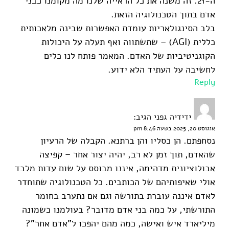
ה-21. זה משנה את כל הראייה שלנו מה מקומנו כבני
אדם בתוך הטכנולוגיה הזאת.
בלב הסינגולאריות עומדת האפשרות שבינה מלאכותית
כללית (AGI) – שתשתווה ואף תעלה על היכולות
הקוגניטיביות של האדם. המאמר פותח לנו כלים
לחשיבה על העתיד הלא ידוע.
Reply
ידידיה גפני
הגיב:
אוגוסט 20, 2025 בשעה 8:46 pm
נסחפתם. הן כסליו והן ברתנא. הקבלה של הרעיון
שהאדם, תוך זמן לא רב, יהיה יצור אחר – קפיצה
אבולוציונית מדהימה, איננו מבוסס על שום עדות מלבד
אולי שאיפותיהם של הכותבים. כל הטכנולוגיה שתוחדר
לאדם איננה עוברת בתורשה וגם אם נתערב בחומר
התורשתי, על כמה בני אדם מדובר? בעולמנו כשמונה
מיליארד איש ואישה, כמה מהם יהפכו ל"אדם אחר"?