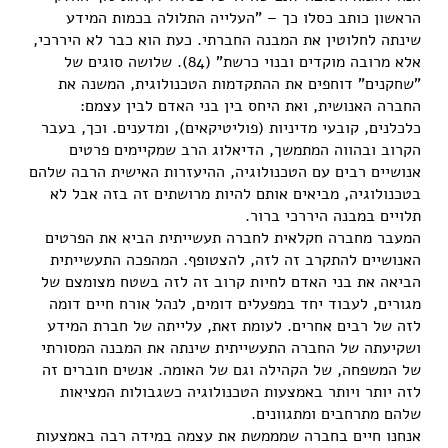
הראשון כותב כסלו כך – "העלייה התלולה בכמות המידע
שינתה לחלוטין את המבנה החברתי. כעת הוא כבר לא היררכי,
אלא מרובה מוקדים ובנוי כרשת" (84). שלושה סוגים של
"שחקנים" דוחפים את ההתקדמות הטכנולוגית, המשנה את
החברה האנושית, ואת היחס בין בני האדם לבין עצמם:
כלכלנים, קובעי מדיניות (פוליטיקאים), ומדענים. וכך, בעבר
הקרוב ובהווה המתמשך, הדיאלוג הרב שמקיימים פרטים
אנושיים רבים עם הטכנולוגיה, ההיעזרות האישית הרבה שלהם
בטכנולוגיה, מביאים אותם להיות מרושתים זה בזה אבל לא
תלויים במבנה היררכי ברור.
המעבר מחברה חקלאית לחברה תעשייתית הביא את הפרטים
האנושיים להתקרב זה לזה, להצטופף. המהפכה התעשייתית
הביאה את בני האדם לחיות קרוב זה לזה בשטח מצומצם של
מגורים, לעבוד יחד במפעלים דומים, לנהל אורח חיים דומה
לזה של רבים אחרים. לעומת זאת, עלייתה של חברת המידע
ושקיעתה של החברה התעשייתית שינתה את המבנה המסורתי
של המשפחה, של הקהילה וגם של האומה. אנשים חוברים זה
לזה יותר ויותר באמצעות הטכנולוגיה כשגבולות המציאות
שלהם מתרחבים ומתגוונים.
אנחנו חיים בחברה שמממשת את עצמה במידה רבה באמצעות