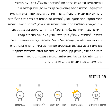
ולדיסטופיה וכן הקים ועורך את "מורשת ישראל", כתב-עת מחקרי
ליודאיקה. ברתנא פרסם אחד-עשר קבצי שירה, שני קבצים של
סיפורים קצרים, שתי נובלות, שני רומנים, ארבעה ספרי ביקורת ושישה
ספרי מחקר. ספר מחקר שלו, "החידה הרומנטית של כוכבים בחוץ" ראה
אור ב-2014 בהוצאת כתר. ספר שירים חדש שלו, "אחרי הגשם, שירים
חדשים ומבחר שירים: 2014-1964" ראה אור ב-2015 בהוצאת קשב
לשירה. "בסיפור עצמו", רומן חדש שלו, ראה אור באפריל 2019
בהוצאה משותפת של עמדה ושל כרמל. יצירתו ועבודתו הספרותית זכו
בפרסים רבים, במלגות ובמענקים ספרותיים, ביניהם: פרס ברנר, פרס
ראש הממשלה, מענק קרן רבינוביץ' לספרות ועוד. יצירותיו ומחקריו
תורגמו ופורסמו בכשלושים שפות, ביניהן: אנגלית, סינית, רוסית,
אוקראינית, ספרדית, צרפתית, ערבית ועוד.
מה דעתכם?
0
0
1
3
5