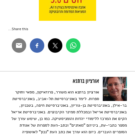
Share this...
אורציון ברתנא
אורציון ברתנא הוא משורר, פרוזאיקון, מסאי וחוקר
ספרות. לימד באוניברסיטת תל-אביב, באוניברסיטת
בר-אילן, באוניברסיטת בן-גוריון, באוניברסיטת חיפה, בטכניון,
באוניברסיטת אריאל ובמכללת סמינר הקיבוצים. באוניברסיטת אריאל
הקים את המרכז ללימודי יהדות והומניסטיקה. כמו כן, שימש עורך של
מספר כתבי-עת, ביניהם "מאזנים" וכתב-העת לספרות של אגודת
הסופרים העברים. כיום הוא עורך את כתב העת "נכון" לאוטופיה