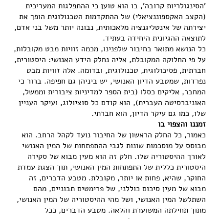
'הסינגולריות קרובה', בו הוא טוען כי ההתפלגות המעריכית
(הקצב האקספוננציאלי) של ההתקדמות הטכנולוגית הופך את
יצירתה של אינטליגנציה מלאכותית, נבונה יותר משל בני אדם,
לתוצאה ההגיונית היחידה בעתיד.
כל הנושא מתואר בחיבור שלפנינו, מכמה זוויות מבט מקובלות,
על פי החלוקה המקובלת, אליה נחלק הידע האנושי: היסטורית,
חברתית, פסיכולוגית, טכנולוגית, ובדומה. אלה זוויות מבט
נפרדות, שמטבע הדיון האנושי, יש ביניהן גם חפיפה. ברור כי
המחבר, אליקים כסלו (בית הספר למדיניות ציבורית וממשל,
האוניברסיטה העברית), הוא קודם כל סוציולוג, ועיקר העניין
שלו, כמו גם עיקר הדיון, הוא חברתי.
זמננו והצפוי בו
כאמור, כל החלק הראשון של החיבור נועד לקהל הרחב. הוא
מבוסס על מוסכמות שונות לגבי ההתפתחות של המין האנושי
לאורך ההיסטוריה שלו. חלק זה הוא מעין מבוא של סקירה
היסטורית כללית של התפתחות המין האנושי, תוך הצגת עמדת
החוקר, שהיא, פחות או יותר, מקובלת. מטבע הדברים, זה
מבוא של מעין סיכום כוללני, של פרימטים תבוניים, מהם
השתלשל המין האנושי, ושל מהי ההיסטוריה של המין האנושי,
מתוך תחילתה המשוערת והלאה. מטבע הדברים, ככל