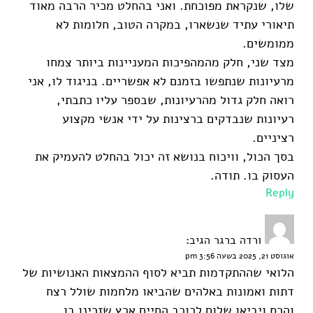
שלו, שנקראת מפוכחת. ואני בהחלט מכיר הרבה מאוד
תיאורי עתיד שנשארו, במקרה הטוב, חלומות לא
ממומשים.
מצד שני, חלק מהמהפיכות המעניינות ביותר צמחו
מרעיונות שנתפשו בזמנם לא אפשריים. בניגוד לו, אני
רואה חלק גדול מהרעיונות, שבספר עליו כתבתי,
רעיונות שנבדקים ברצינות על ידי אנשי מקצוע
רציניים.
בסך הכול, וויכוח בנושא זה יכול בהחלט להעמיק את
העסוק בו. תודה.
Reply
ורדה ברגר
הגיב:
אוגוסט 21, 2025 בשעה 3:56 pm
הלואי שההתקדמות תביא לסוף ההמצאות האנושיות של
דתות ואמונות באלהים שהביאו מלחמות שולל רצח
והרס ויביאו שלום לכוכב החיים ארץ שזכינו בו