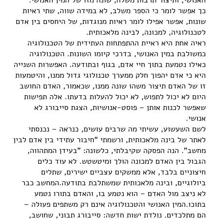
כך אפשר לומר כי הספר משלב, לא במידה שווה, שתי ראיות
שונות, אפשר אפילו לומר ראיות מנוגדות, של היחסים בין אדם
לטכנולוגיה, למכונה, לבינה מלאכותית.
ראיה אחת היא ראיית ההתפתחות העתידית של הטכנולוגיה
כמשולבת במין האנושי, בדרכי קיומו השונות. הטכנולוגיה
כאילו נטמעת בתוך חיי אדם, בגוף ובתודעה. האפשרות השנייה
היא כי אדם יהפוך חלק ממערך טכנולוגי גדול ממנו, והיטמעות
זו של האדם תיצור משהו שונה ממנו, שכאמור, האדם החושב
היום לא יכול לתפוש, לא יכול להעלות בדעתו. אלה תפישות
שאפשר לכנות אותן – פוסט-אנושיות, הצגת סייבורג לא
אנושי.
לשם השעשוע, עשיתי מה שרבים עושים, כנראה – נכנסתי
לאתר של בינה מלאכותית, ורשמתי "חיבור עתידי בין אדם לבין
מחשב". הנה הפסקה שקיבלתי, כלשונה: "בעידן המתהווה,
הגבול בין האדם למכונה הולך ומיטשטש. לא עוד כלים
חיצוניים בלבד, אלא ממשקים עצביים ישירים, שתלים
ביולוגיים, ובינה מלאכותית שמשתלבת בתודעה.המחשב כבר
לא ניצב מול האדם – הוא נטמע בו, והאדם בתורו נטמע
בתוכו.המין האנושי והטכנולוגיה אינם רק משתפים פעולה –
הם מתלכדים. נולדת ישות חדשה: סייבורג תבוני, שחושב,