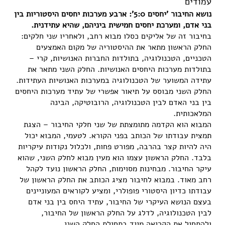
עמודים
נושא החיבור 'יחסים 5:0': ארבע מערכות יחסים היסטוריות בין
בני אדם, ומערכת יחסים חמישית ביניהם, שהיא עתידנית.
בחיבור זה של אליקים כסלו מבוא רחב, ולאחריו שני חלקים:
החלק הראשון מתאר את ההיסטוריה של מקום האמצעים
הטכניים, הטכנולוגיה, בתולדות החברות האנושיות, קרי –
בתולדות מערכות היחסים האנושיות. החלק השני מתאר את
עתידה המשוער של הטכנולוגיה במערכות האנושיות העתידות.
החלק השני מבוסס על תיאור אפשרי של עתיד מערכות היחסים
בין בני האדם לבין הטכנולוגיה, הרובוטיקה, הבינה
המלאכותית.
המבוא הוא הקדמה מתומצתת של שני חלקי החיבור – הצגת
תמצית עבודתו של הכותב בפני הקורא. לטעמי, המבוא יכול
היה להיות קצר בהרבה, מפורט פחות, ולכלול נקודות עיקריות
בלבד. החלק הראשון עצמו הוא מעין מבוא לחלק השני, שהוא
עיקר החיבור. מבחינות מסוימות, החלק הראשון נועד לקהל
רחב מאוד. במבוא לחיבור מציג הכותב את החלק הראשון של
עבודתו כדיון היסטורי פופולרי, ומציע לקוראים המעוניינים
בעצם הנושא העיקרי של החיבור, עתיד היחס בין בני אדם
לבין הטכנולוגיה, לדלג על החלק הראשון של החיבור,
ולהתחיל את הקריאה מייד בתחילת החלק השני.