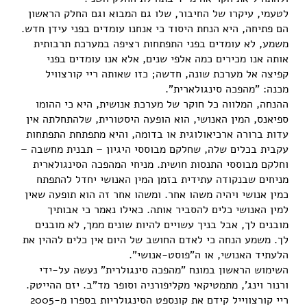
לטעמי, עיקרו של החיבור, שלו גם המבוא וגם החלק הראשון
הם פתיחה, היא הנחת היסוד כי אנחנו עומדים בפני עידן חדש.
משמע, לא עומדים בפני התפתחות רציפה במערכת תרבותית
אותה אנו מכירים כמה אלפי שנים, אלא אנו עומדים בפני
קפיצה אל מערכת שונה, חדשה; כזו שאותה ריי קורצוויל
מכנה: "מהפכה סינגולארית".
ההנחה, המלווה כל חוקר של מערכת אנושית, היא כי ההומו
ספיאנס, המין האנושי, הוא הופעה היסטורית, שלהתחלתה אין
עדות ברורה ארכיאולוגית או בדומה, והיא מתפתחת התפתחות
עקבית בכלים שלה, שחלקם מבוססי היגיון – תבנית מחשבה –
וחלקם מבוססי התנסות חושית. מניחי המהפכה הסינגולארית
מניחים שבנקודה עתידית בזמן המין האנושי יחדל להתפתח
כמין אנושי ויהיה משהו אחר. ומשהו אחר זה הוא תופעה שאין
למין האנושי כלים להסביר אותה. כאילו נאמר כי אבותיך
מובנים לך, אבל בניך עשויים להיות שונים ממך, לא מובנים
לך. משמע הנחה כי לאדם החושב של היום אין כלים לההין את
הלעתיד האנושי, או ה"פוסט-אנושי".
השימוש הראשון במונח "מהפכה סינגולרית" נעשה על-ידי
ורנור וינג', מתמטיקאי מקליפורניה וסופר מד"ב. יזם ההייטק.
ריי קורצווייל קידם את קונספט הסינגולריות בספרו מ-2005