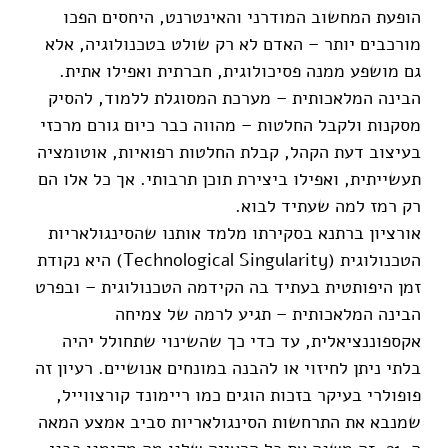
הופעת המחשוב המודרני והאינטרנט, היחסים הפכו
מורכבים יותר – האדם לא רק שולט בטכנולוגיה, אלא
גם מושפע ממנה פסיכולוגית, חברתית ואפילו אתית.
הבינה המלאכותית – מערכת המסוגלת ללמוד, להסיק
מסקנות ולקבל החלטות – מהווה כבר כיום גורם מרכזי
בעיצוב דעת הקהל, קבלת החלטות רפואיות, אוטומציה
תעשייתית, ואפילו ביצירת תוכן תרבותי. אך כל אלו הם
רק רמז למה שעתיד לבוא.
אורציון ברתנא בסקירתו מלמד אותנו שהסינגולאריות
הטכנולוגית (Technological Singularity) היא נקודת
זמן היפותטית בעתיד בה הקידמה הטכנולוגית – ובפרט
הבינה המלאכותית – תגיע לרמה של צמיחה
אקספוננציאלית, עד כדי כך שהשינוי שתחולל יהיה
בלתי ניתן לחיזוי או להבנה במונחים אנושיים. רעיון זה
פופולרי בעיקר בזכות הוגים כמו ריימונד קורצווייל,
שמנבא את התרחשות הסינגולאריות סביב אמצע המאה