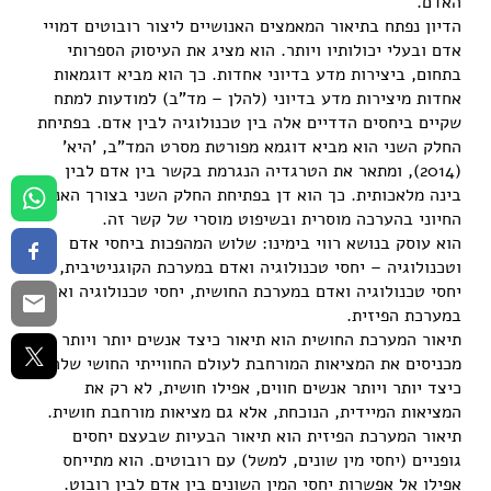
האדם.
הדיון נפתח בתיאור המאמצים האנושיים ליצור רובוטים דמויי
אדם ובעלי יכולותיו ויותר. הוא מציג את העיסוק הספרותי
בתחום, ביצירות מדע בדיוני אחדות. כך הוא מביא דוגמאות
אחדות מיצירות מדע בדיוני (להלן – מד"ב) למודעות למתח
שקיים ביחסים הדדיים אלה בין טכנולוגיה לבין אדם. בפתיחת
החלק השני הוא מביא דוגמא מפורטת מסרט המד"ב, 'היא'
(2014), ומתאר את הטרגדיה הנגרמת בקשר בין אדם לבין
בינה מלאכותית. כך הוא דן בפתיחת החלק השני בצורך האנושי
החיוני בהערכה מוסרית ובשיפוט מוסרי של קשר זה.
הוא עוסק בנושא רווי בימינו: שלוש המהפכות ביחסי אדם
וטכנולוגיה – יחסי טכנולוגיה ואדם במערכת הקוגניטיבית,
יחסי טכנולוגיה ואדם במערכת החושית, יחסי טכנולוגיה ואדם
במערכת הפיזית.
תיאור המערכת החושית הוא תיאור כיצד אנשים יותר ויותר
מכניסים את המציאות המורחבת לעולם החווייתי החושי שלהם,
כיצד יותר ויותר אנשים חווים, אפילו חושית, לא רק את
המציאות המיידית, הנוכחת, אלא גם מציאות מורחבת חושית.
תיאור המערכת הפיזית הוא תיאור הבעיות שבעצם יחסים
גופניים (יחסי מין שונים, למשל) עם רובוטים. הוא מתייחס
אפילו אל אפשרות יחסי המין השונים בין אדם לבין רובוט.