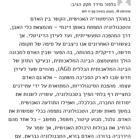
בלפור מידד חקק
הגיב:
אוגוסט 18, 2025 בשעה 11:59 am
במהלך ההיסטוריה האנושית, הקשר בין האדם
והטכנולוגיה התפתח באופן דינמי – מהמצאת כלי האבן,
דרך המהפכה התעשייתית, ועד לעידן הדיגיטלי. אך
בעשורים האחרונים אנו ניצבים על סיפה של תקופה
חדשה, רדיקלית במהותה, בה הפער שבין האדם למכונה
הולך ומצטמצם. הבינה המלאכותית, ובעיקר החזון של
הבינה המלאכותית הכללית (AGI), מהווים שער לעידן
חדש שבו לא רק הסביבה משתנה – אלא גם האדם
עצמו. מהפכת הסינגולריות, המתוארת על ידי עתידנים
כחציית רף בלתי הפיך בטכנולוגיה, עשויה לשנות את
יסודות החברה, הכלכלה, ואפילו התודעה האנושית.
במשך מאות שנים, הטכנולוגיה נתפסה ככלי שמשרת את
האדם. גלגל, מנוע קיטור, חשמל, מחשב – כל אחד מהם
הרחיב את גבולות היכולת האנושית, אך שמר על
היררכיה ברורה: האדם בורא, הטכנולוגיה נבראת. עם