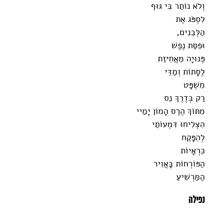
וְלֹא נוֹתַר בִּי גּוּף
לִסְפֹּג אֶת
הַלְּבֵנִים,
וּפִסַּת נֶפֶשׁ
פְּנוּיָה מֵאֲחִיזַת
לֶסָתוֹת וְמַדֵּי
מִשְׁפָּט
רַק בְּדֶרֶךְ נֵס
מִתּוֹךְ הֶרֶס הָמוֹן יָמַיי
הִצְלִיחוּ דִּמְעוֹתַי
לְהִפָּקַח
כִּרְאָיוֹת
הַפּוֹרְחוֹת בָּאֲוִיר
הַמַּרְשִׁיעַ
נפילה