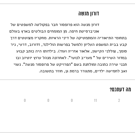
דורון מנשה
דורון מנשה הוא פרופסור חבר בפקולטה למשפטים של
אוניברסיטת חיפה. מן המומחים הבולטים בארץ בעולם
בתחומי התיאוריה והמתמטיקה של דיני הראיות. מחקריו מצוטטים דרך
קבע בבית המשפט העליון (למשל בפרשות הולילנד, זדורוב, דרעי, ניר
סומך, צוללני הקישון, אלאור אזריה ועוד). בילדותו היה כותב קבוע
במדור השירים של " מעריב לנוער". לאחרונה מנהל ערוץ יוטיוב ובו
תכני שירה כתובה ומולחנת בשם "הפרויקט של פרופסור מנשה". נשוי
ואב לחמישה ילדים, מתגורר ברמת גן, חוזר בתשובה.
מה דעתכם?
0
0
0
11
2