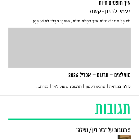
איך תופסים חיות
נעמי לבנון-קשת
יֵשׁ כָּל מִינֵי שִׁיטוֹת אֵיךְ לִתְפֹּס חַיּוֹת, כַּמּוּבָן מִבְּלִי לִפְגֹּעַ בָּהֶן...
מומלצים – תרגום – אפריל 2026
לולה במראה | טרנט דלטון | תרגום: שאול לוין | כנרת...
תגובות
5 תגובות על “גזר דין / נפילה”