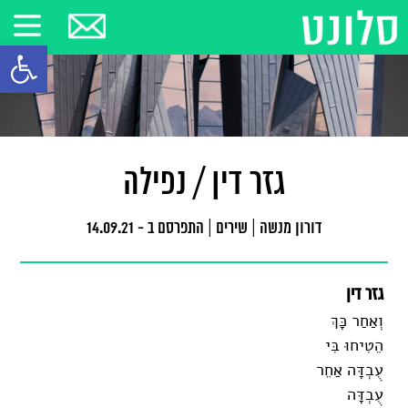
פתח סרגל
גזר דין / נפילה
דורון מנשה
|
שירים
|
התפרסם ב - 14.09.21
גזר דין
וְאַחַר כָּךְ
הֵטִיחוּ בִּי
עֻבְדָּה אַחֵר
עֻבְדָּה