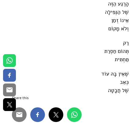
הָרֶגַע הַזֶּה
שֶׁל הַנְּפִילָה
אֵינוֹ זְמַן
וְלֹא מָקוֹם
רַק
תְּהוֹם חַסְרַת
תַּחְתִּית
שֶׁאֵין בָּהּ עוֹד
כְּאֵב
שֶׁל חֲבָטָה
Share this...