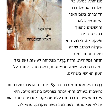
מגויסת? כמעט כל
משורר או משוררת
הדוברים בשם האני
האותנטי שלהם
וחוששים להפוך
דקלרטיביים
ופלקטיים. בידוע הוא
שקשה לכתוב שירה
פוליטית חברתית
חזקה ומקורית. ורדה בְּרֶגר מצליחה לעשות זאת ביד
רמה ובזרועה נטויה מנפיסטית, וזאת מבלי לוותר על
הטון האישי בשירים.
בְּרֶגר היא אמנית מוכּרת בת 85. ציוריה הוצגו בתערוכות
נחשבות בעולם והיא זכתה בפרסים בינלאומיים. היא
ציירת אישית-חברתית בעלת טכניקה ייחודית ביותר. את
זה לא אני אומר. זאת כתב משה צוקרמן, סוציולוג