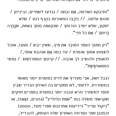
"ותיבּקע האדמה, אֵם ובִתהּ / נגדעו לשתיים, וביניהן /
תהום עלטה. // וַיִּכְבּו המאורות בהֶרֶף רגע / שלא
יתקון, שלא ישיב הורותךְ / שנקטפה ממךְ באחת, שגָזְרָה
הֱיותךְ / אֵם כל חיַי".
"רק מתוך העפר הסוכֵר את פּיךְ, שאין יבֵש / ממנו, אוכל
לשמוע אותך אומרת / עד כמה אַתְּ אוהבת אותי,/
להאמין ולהשיב לך אהבה. // קיומך המתרושֵׁש. / נפשי
המתאושֶׁשֶׁת".
ובכל זאת, אני מעדיף את לויט כסופרת יותר מאשר
כמשוררת. לדעתי, לא מתקיים בה האיזון הנדיר שבין
סופר למשורר והיא טובה יותר כסופרת בספרים חזקים
שקראתי משלה כמו "שפת הלוליין" (גוונים, 1997), או
"ניקול ופייר" (ידיעות אחרונות ספרי חמד, 2000)
וכמובן ספר הפרוזה האחרון שלה העוסק, להבדיל,