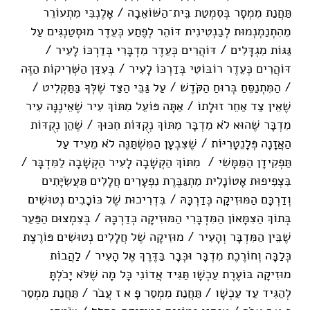
תַּחֲנַת מִמְסָר בְּסִמְטַת בֵּית־הַשּׁוֹאֵבָה / אָלֶנְבִּי מִתְעוֹרֵר
מֵהִתְנַמְנְמוּת לְבַנְטִינִית דּוֹהֵר לְפֶתַע כְּעֵדֶר מוּסְטַנְגִּים עַל
גַּגּוֹת מִגְדָּלִים / דּוֹהֲרִים כְּעֵדֶר מִדְבָּרִי בְּדַרְכּוֹ לָעִיר /
דּוֹהֲרִים כְּעֵדֶר רוֹבּוֹטִי בְּדַרְכּוֹ לָעִיר / בְּעִדַּן הַשְּׁרִיקוֹת הַזֶּה
/ הַמִּתְנַסֵּחַ בְּרוּחַ הַקֹּדֶשׁ / עַל גַּבֵּי הַצַּד שֶׁלְּךָ בַּתַּקְלִיט /
שֶׁאֵין צַד אַחֵר זוּלָתוֹ / אַתָּה פּוֹעֵל מִתּוֹךְ עִיר שֶׁאֵינֶנָּה עִיר
מִדְבָּר שֶׁהוּא לֹא מִדְבָּר מִתּוֹךְ נְקֻדּוֹת חִכּוּךְ / שֶׁהֵן נְקֻדּוֹת
הַאֲזָנָה פְּלָנֵטָרִיּוֹת / שֶׁצִּבְעָן הַמִּשְׁתַּנֶּה לֹא מֵעִיד עַל
תַּפְקִידָן הַמַּמָּשִׁי / מִתּוֹךְ הַקְשָׁבָה לָעִיר הַקְשָׁבָה לַמִּדְבָּר /
בִּצְפִיפוּת אָטוֹנָלִית מִתְגַּבֶּרֶת נִפְעָרִים חֲלָלִים תַּעֲשִׂיָּתִים
וְדַרְכָּם הַמּוּזִיקָה כְּדַרְכָּהּ / בִּדְרִיכוּת שֶׁל כּוֹכָבִים נְטוּשִׁים
בְּתוֹךְ הַצִּמָּאוֹן הַמִּדְבָּרִי הַמּוּזִיקָה כְּדַרְכָּהּ / בְּצִמְצוּם הַפַּעַר
שֶׁבֵּין הַמִּדְבָּר וְהָעִיר / מוּזִיקָה שֶׁל חֲלָלִים נְטוּשִׁים פּוֹרֶצֶת
כְּלַבָּה וְחוֹרֶכֶת מִדְבָּר וּכְּבָר בַּדֶּרֶךְ אֶל הָעִיר / לַהֲבוֹת
מוּזִיקָה בּוֹעֶרֶת עַכְשָׁו תַּגִּיד אֲדוֹנִי כָּל מָה שֶׁלֹּא יָכֹלְתָּ
לְהַגִּיד עַד עַכְשָׁו / תַּחֲנַת מִמְסַר
פָ א ז עֲבֹר / תַּחֲנַת מִמְסַר