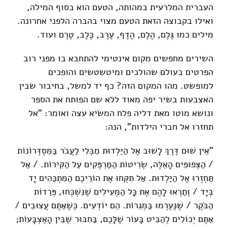
העברית המלרעית במהותה, הטעם הוא בסוף המילה,
ואילו בקבוצה הזאת הטעם מצוי בהברה הלפני אחרונה.
מילים כמו גֶּלֶם, הֶלֶם, הֶדֶף, עֶרֶב, כֶּלֶב, טֶרֶם ועוד.
השירים מחפשים מקום אינטימי להתחבא בו מפני רוב
הפרטים בעולם שהולכים ומיטשטשים והופכים
למופשט. מהו המקום הזה? כף יד למשל, בחיבור שבין
האצבעות בשיר יפה מאוד ללא שם הפותח את הספר
ונושא מוטו מאת דליה פלח המשׂיא עצה ואומר: "אל
תחזרו אל חברי הילדות", הנה:
"אֵין שׁוּם דֶּרֶךְ לָשׁוּב אֶל הַיַּלְדוּת מִבְּלִי לַעֲבֹר בַּמִּסְדְּרוֹנוֹת
/ הַצְּפוּפִים הָאֵלֶּה, שְׂרִיטוֹת הַמַּרְפְּקִים עַל הַקִּירוֹת. / אַל
תַּחְזְרוּ אֶל הַיַּלְדוּת. אַל תִּקְּחוּ אֶת הוֹרֵיכֶם הַמִּתְכַּהִים יָד
בְּיָד / וְתַרְאוּ לָהֶם אֶת כָּל הַמְּעִילִים שֶׁנִּשְׁכְּחוּ, פְּרֵדוֹת
הַבֹּקֶר / שֶׁנֶּעֶרְמוּ בַּמְּגֵרוֹת. הֵם יוֹדְעִים. כְּשֶׁאַתֶּם עֲצוּבִים /
אַתֶּם יְכוֹלִים לְהַבִּיט בָּעוֹר שֶׁלָּכֶם, בַּחִבּוּר שֶׁבֵּין הָאֶצְבָּעוֹת;