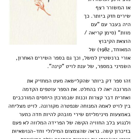
או המשורר רצף
שירים חזק ביותר. כך
היה בעבר עם "עם
מוות" (סימן קריאה /
הוצאת הקיבוץ
המאוחד, 1982) של
אורי ברנשטיין למשל, וכך גם בספר השירים האחרון,
השמיני במספר, של ענת לויט "קינה".
זהו ספר דק ביותר שהקלישאה מעט המחזיק את
המרובה יאה לו בהחלט. את הספר עוטפים הקדמה
ואחרית דבר קצרות וכנות שבמרכזן היחסים המורכבים
בין לויט לאמהּ המנוחה שנפטרה מקורונה. לויט מצליחה
באמצעות מינימליזם שירי מובהק להיות חדה כתער
ולנגוע בלב החוויה הקשה של הפרידה המלווה לא פעם
בזיכרון קשה. נראה שהצמצום המילולי וחד-הנושאיוּת