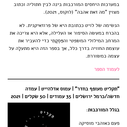
במערכות היחסים המורכבות בינה לבין חתוליה וכתוב
מצוין "מה זאת אהבה" (לוקוס, 2021).
הנשימה של לויט ככתובת היא של פרוזאיקנית. לא
בהכרח במעשה הסיפור או העלילה, אלא היא צריכה את
המרחב המילולי המשפטי והפִּסְקָתִי כדי להעביר את
עוצמת החוויה בדרך כלל, אך בספר הזה היא מתעלָה על
עצמה כמשוררת.
לעמוד הספר
"תקליט מעופף בחדר" | עמוס אדלהייט | עמדה
חדשה/כרמל ירושלים | 35 עמודים | 50 שקלים | 2021
בגלל המורכּבוּת
:
פעם כאוהבי מוסיקה