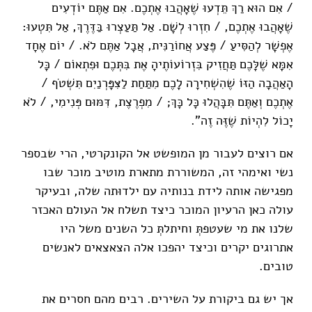
/ אִם הוּא רַךְ תֵּדְעוּ שֶׁאָהֲבוּ אֶתְכֶם. אִם אַתֶּם יוֹדְעִים
שֶׁאָהֲבוּ אֶתְכֶם, / חִזְרוּ לְשָׁם. אַל תַּעַצְרוּ בַּדֶּרֶךְ, אַל תִּטְעוּ:
אֶפְשָׁר לְהַסִּיעַ / פֶּצַע אֲחוֹרַנִּית, אֲבָל אַתֶּם לֹא. / יוֹם אֶחָד
אִמָּא שֶׁלָּכֶם תַּחֲזִיק בִּזְרוֹעוֹתֶיהָ אֶת בִּתְּכֶם וּפִתְאוֹם / כָּל
הָאַהֲבָה הַזּוֹ שֶׁהִשְׁחִירָה לָכֶם מִתַּחַת לַצִּפָּרְנַיִם תִּשְׁטֹף /
אֶתְכֶם וְאַתֶּם תִּבָּהֲלוּ כָּל כָּךְ; / מִפְרֶצֶת, דִּמּוּם פְּנִימִי, / לֹא
יָכוֹל לִהְיוֹת שֶׁזֶּה זֶה".
אם רוצים לעבור מן המופשט אל הקונקרטי, הרי שבספר
נשי ואימהי זה, המשוררת מתארת מוטיב מוכר שבו
מפגישה אותה לידת בנותיה עם ילדוּתה שלה, ובעיקר
עולה כאן הרעיון המוכר כיצד תשלח אל העולם האכזר
שלנו את מי שעטפתְּ וחיתלתְּ כל השנים משל היו
אתרוגים יקרים וכיצד יהפכו אלה הצאצאים לאנשים
טובים.
אך יש גם ביקורת על השירים. רבים מהם חסרים את