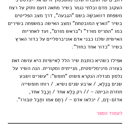
העקוב מדם ובלתי נגמר בשיר מחאה זועם וחזק על רצח
משפחת דוואבּשֶׁה בשם "הגִבעה", דרך מצב הפליטים
בשיר "הארץ המובטחת" ומצב האישה במשפחה בשירים
כמו "התריס מוּרד" ו"בראש מורם", ועד לאחריות
האישית שלנו כבני אדם אוניברסליים על כדור הארץ
בשיר "כדור אחד כחול".
אפילו כשהיא כותבת שיר הלל לְאישיות היא עושה זאת
בצורה מינימליסטית, מנייתית ומקורית. הנה השיר על
נלסון מנדלה הנקרא פשוט "חופש": "עשרים ושבע
שנים בַּכֶּלֶא, / ארבע שנים נשיא. / רוחו חופשייה
חוזרת הביתה – // רק כֶּלֶא אחד / וְכֶבֶל אחד,
אדוֹם-דָּם, / יכלאו אדם – / רֶחֶם אמו וחֶבֶל טבּורו".
לעמוד הספר