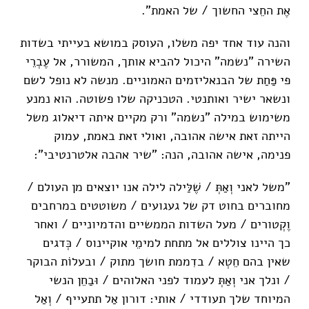
אֶת החֵצי החשוך / של האמת".
והנה עוד אחד יפה משלו, העוסק במושא בעייתי בשדות
השירה "נשמה" היכול להביא אותך, המשורר, אל עֶבְרֵי
פי פַּחַת של הבנאליזמים האמוניים. מנשה לא נופל לשם
ונשאר ישיר ואותנטי. הטכניקה שלו פשוטה. הוא נמנע
משימוש במילה "נשמה" ורק מקיים איתה דיאלוג משל
הייתה זאת אישה אהובה, ואולי זאת באמת, עמוק
פנימה, אישה אהובה, הנה: "שיר אהבה אלטרנטיבי":
"משל לאני וְאַתְּ / שֶׁלַּילה לילה אנו יוצאים מן העולם /
מחוברים בחוט דק של געגועים / משוטטים במרחבים
וֶקְטורים / מעל השדות הממשיים והדמיוניים / ואחר
כך היינו צוללים אל מתחת למימֵי אוקיינוס / כְּדגים
שאין בהם חֵטְא / בדִממת חושך מתוק / ובעלוֹת הבוקר
/ ונלך אני וְאַתְּ לעמוד לפני האלוהים / וּבַחֵן הנשי
המיוחד שלך תעודדי / אותי: דורון אַל תתעייף / וְאַל