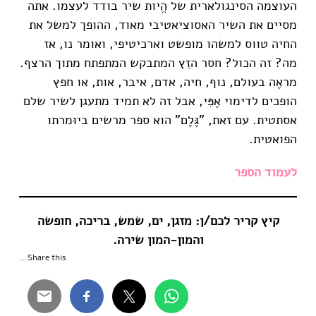
העוצמה הסינגולארית של הֱיות שיר בודד לעצמו. אתה
מסיים את השיר האסוציאטיבי מאוד, ההופך למשל את
החיה טווס למשהו מופשט וארכיטיפי, ואומר נו, אז
מה? זה הכול? חסר הזֵץ המתבקש המתפתח מתוך הרצף.
מראֶה בעולם, נוף, חיה, אדם, איבר, אות, או חפץ
הופכים לדימוי אֶפִּי, אבל זה לא תמיד מתעגן לשיר שלם
אסתטית. עם זאת, "גֶּלֶם" הוא ספר מרשים ביוּמרתו
הפואטית.
לעמוד הספר
קיץ קריר לכם/ן: מזגן, ים, שמש, בריכה, חופשה
והמון-המון שירה.
Share this...