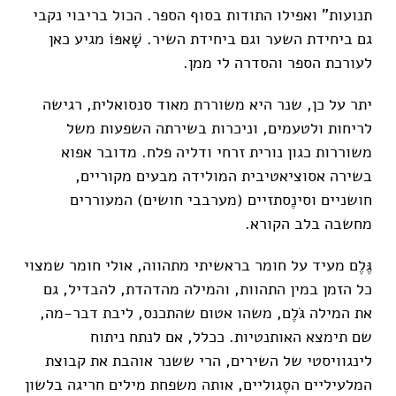
תנועות" ואפילו התודות בסוף הספר. הכול בריבוי נקבי
גם ביחידת השער וגם ביחידת השיר. שָׁאפּוֹ מגיע כאן
לעורכת הספר והסדרה לי ממן.
יתר על כן, שנר היא משוררת מאוד סנסואלית, רגישה
לריחות ולטעמים, וניכרות בשירתה השפעות משל
משוררות כגון נורית זרחי ודליה פלח. מדובר אפוא
בשירה אסוציאטיבית המולידה מבעים מקוריים,
חושניים וסינֶסתזיים (מערבבי חושים) המעוררים
מחשבה בלב הקורא.
גֶּלֶם מעיד על חומר בראשיתי מתהווה, אולי חומר שמצוי
כל הזמן במין התהוות, והמילה מהדהדת, להבדיל, גם
את המילה גֹּלֶם, משהו אטום שהתכנס, ליבת דבר-מה,
שם תימצא האותנטיות. ככלל, אם לנתח ניתוח
לינגוויסטי של השירים, הרי ששנר אוהבת את קבוצת
המלעיליים הסֶגוליים, אותה משפחת מילים חריגה בלשון