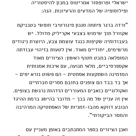
ישראלי ופרופסור אמריטוס במכון להיסטוריה
ופילוסופיה של המדעים והרעיונות. הנה:
"ורדה ברגר פיתחה סגנון פיגורטיבי חופשי בטכניקת
אקוורל תוך שימוש בצבעי אקריליק מדולל. יש
בעבודותיה שקיפות כנגד עוצמת צבע, היוצרת ניגודים
מרשימים, יחודיים מאוד. אין לטעות בזיהוי עבודתה
המופלאה במבט חטוף ראשון: הציורים מאוד
אקספרסיביים, מלאי תנועה, עם איכות אמנותית
המזמינה השתקעות אסתטית – הם פשוט נורא יפים –
אך בד בבד הם צופנים בחובם מסרים חברתיים
ואקולוגיים כואבים המעוררים הזדהות נרגשת בצופים.
אין זה עניין של מה בכך – מדובר בהישג ברמת ההיגד
הנובע דווקא מהבו-זמניות של האסתטיקה המרהיבה
והמסר הביקורתי".
ואכן הציורים בספר המתכתבים באופן מעניין עם