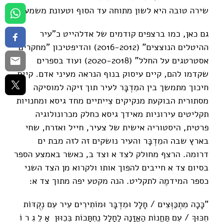
שירה טובה היא לשון מתוחה עד הסוף וטעונת משמעות.
גם כאן, כמו ברצפים קודמים של אדלהייט כ"עיר
ההיטלים הנוצצים" (2016-2012) והדיפטיכון "מחקרים
אסטרטגים על החלל" (2020-2018) ועוד בספרים
שקדמו להם, קיים עיסוק בנוף הנראה מעיני אדם. קיים
חיכוך מתמשך בין המִדְבָּר לעיר תוך זיקה למוסיקה
מסתורית הבוקעת מנקיקים צִייתיים מחד גיסא ומחנויות
תקליטים עירוניות מאידך גיסא כחלק מכרונולוגיה
פרטית, היסטוריה אישית של צעיר, חייל ואזרח, שחי
בארץ שבה המִדְבָּר והעיר נושקים זה לזה מבת ים
דרומה. הרצף מחולק לצד א וצד ב, כאשר באמצע הספר
בסיום צד א חייבים להפוך אותו ולקרוא מן הצד השני
כספר המידמֶה לתקליט. הנה מקטע יפה מתוך צד א:
"כָּכָה מִתְכַּוְּצִים / חָלָל וּמִדְבָּר וּמוֹתִירִים עִיר עִם נְקֻדּוֹת
חִכּוּךְ / עִם תַּחֲנוֹת הַאֲזָנָה לַחָלָל נֶחְתָּכוֹת בְּכִוּוּן אָ לֶ גְ ר וֹ