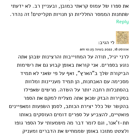
את ספרו של עמוס קראתי כמובן, ובעניין רב. לא ידעתי
שתחנות הממסר החלליות הן חנויות תקליטים! זה נהדר.
Reply
לי
הגיב:
אוגוסט 18, 2022 בשעה 10:25 am
לרני יגיל, תודה על המחוייבות והרצינות שבהן אתה
נוגע בספרים. אני קוראת באופן קבוע גם את רשימות
הביקורת שלך ב"הארץ", ואף על פי שאני לא תמיד
מסכימה עם האבחנות, הן תמיד מעניינות ומלוות
בהסתכלות רחבה יותר על השדה. מרשים שאפילו
בסקירות הבזק שכאן אתה מצליח למקם את הספר
בהקשר של כלל יצירת הכותב, לסמן השפעות ומאפיינים
פואטיים, להצביע על ספרים דומים העוסקים באותו
תת-ז'אנר, וגם לומר דבר מה משמעותי על הספר גופו
ולצטט מתוכו באופן שממחיש את הדברים ומעניק