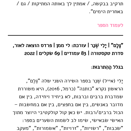
תרקיב בבקשה, / אמתין לך באותה המתיקות / גם /
באחרית הימים".
לעמוד הספר
"גֶּלֶם" | יָלִי שְׁנֵר | עורכת: לי ממן | פרדס הוצאה לאור,
סדרת טקסטורה | 83 עמודים | 69 שקלים | 2022
בגלל הַהִתרבּוּת
:
יָלִי (אייל) שְׁנֵר בספר השירה השני שלה "גֶּלֶם",
הראשון נקרא "כותנה" (כרמל, 2016), היא משוררת
שמדברת ברבּים וברבּות, לא ביחיד ויחידה, בין אם
מדובר באנשים, בין אם בחפצים, בין אם במחשבות –
הכול ברבים/רבות. יש כאן קול קולקטיבי היוצר מתוך
האישי שבאישי, שימו לב לשמות השערים בספר:
"שכבות", "רשויות", "זרויות", "אשמורות", "מעקב