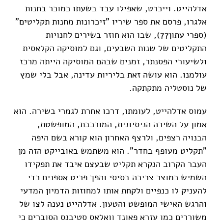
אדלהייט. וייכרט, שאפילו עבד בשעתו כמוכר בחנות
אלגרו, פרסם את ספר שיריו "זיכרונות מחנות תקליטים"
(ספרי עתון77), שבו הוא חוזר בשירים לחנויות
התקליטים של שנות השבעים, וגם למוסיקה הקלאסית
ולשיעורי הפסנתר, זמנים שבהם המוסיקה הייתה מרכז
עולמנו. הוא עושה זאת בליריות עדינה, אבל בלי שמץ
של נוסטליה מתקתקה.
עמוס אדלהייט, לעומתו, דרכו אחרת לגמרי בשירה. הוא
אמון על השירה הניסיונית, המורכבת, המופשטת,
הבנויה רצפים, ולרצף האחרון הוא קורא בשם היפה
"תקליט מעופף בחדר". הוא משתמש באובייקט הזה מן
העבר הקרוב הנקרא תקליט שבעצם איבד את תפקידו
השמיש כמוצר צריכה בסיסי והפך פריט אספנים כדי
להעניק לו כנפיים ולקחת אותו למחוזות הדמיון המדעי
והרגש האישי המופשט והטעון. אדלהייט נענה לצו של
משוררים כמו עזרא פאונד וואלאס סטיבנס הסוברים כי