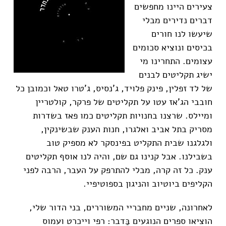
צעירים היינו מחפשים
דברים נדירים מבלי
שיעשו לנו חורים
בכיסים ונוציא סכומים
עצומים. התחרינו מי
ישיג תקליטים לבנים
של לד זפלין, פינק פלויד, ג'נסיס, ג'טרו טאל וכמובן כל
חובבי הג'אז עטו על תקליטים של פרקר, קולטריין
ומיילס. שרצנו בחנויות תקליטים כמו פאז בשדרות
מסריק בתל אביב ואלגרו, חנות הענק שבשינקין,
ולגלגנו שבית התקליט בפינסקר לא מספיק טוב
בשבילנו. אבל קנינו גם שם, והיה לנו אוסף תקליטים
ענק. כל זה קרה, מבלי להתרפק על העבר, הרבה לפני
הקליפים ביוטיוב והניגון בספוטיפיי.
לאחרונה, שניים מחבריי המשוררים, בני הדור שלי,
הוציאו ספרים הנוגעים בַּדבר: רפי וייכרט ועמוס