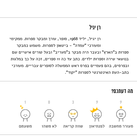
רן יגיל
רן יגיל, יליד 1968, סופר, עורך ומבקר ספרות. ממקימי
ומעורכי "עמדה" - ביטאון לספרות. משמש כמבקר
ספרות ב"הארץ" ובעבר היה מבקר ב"מעריב" ובעל טורים אישיים שם
בנושאי שירה וספרות ילדים. כתב עד כה 11 ספרים, זכה על כך במלגות
ובפרסים, בהם פעמיים בפרס ראש הממשלה לסופרים עבריים. מעורכי
כתב-העת האינטרנטי לספרות "יקוד".
מה דעתכם?
1
0
3
9
9