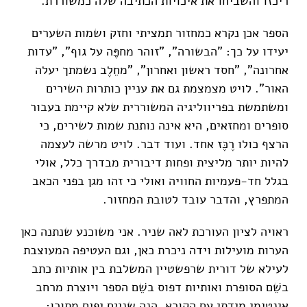
ריכזו והשביחו את איכויות הכתיבה שלה כמשוררת.
הספר אכן נקרא כמחזור תמציתי וחזק ושמות השערים
יעידו על כך: "הבשורה", "זוהר מחפֶּה על גוף", "עדות
אחרונה", "חסד ראשון ואחרון", "מחֵלֶב נשמתך יעלה
האור". לויט מצמצמת גם את עניין כותרות השירים
ומשתמשת בפריווליגיה המשוררית שלא קיימת בעבור
סופרים ומחזאים, היא אינה נותנת שמות לשירים, כי
הרצף כולו רֶכֶּז אחד. ועוד דבר. לויט מרשה לעצמה
להיות יותר מליצית ופחות דיבורית מבדרך כלל, אולי
בגלל חד-פעמיות החוויה ואולי כי זהו מגן בפני הכאב
המתפרץ, והדבר עובד לטובת המחזור.
ראויה לציון העורכת לאה שניר. אני משוכנע שנתנה כאן
הערות מועילות וידה ניכרת כאן, וגם העטיפה המעוצבת
לעילא של דורית שרפשטיין המשלבת בין אותיות כתב
בשֵׁם הסופרת ואותיות דפוס בשֵׁם הספר ויוצרת מרחב
אינטימי מידתי עם הקורא. הנה שניים יפים מתוכו: