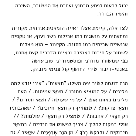
יכול לראות לפתע מבחוץ ואחרת את המשורר, השירה
והשיר הבודד.
לצד אלה, קיימת אצלו ראייה הומאנית אזרחית מקורית
ומחאתית על מושגים כמו אכילות בשר ועוף, או טקסים
אנושיים שכיחים כמו חתונה. הקיצור – הוא מצליח
לשמור על חירות האמירה וראיית הדברים קצת אחרת,
כפי שמשורר מודרני ופוסטמודרני טוב עושה
באנטי-דיבור שירי החושף קול פנימי מובהק.
הנה דוגמה לשיר יפה משלו: "חצאים": "איני יודע למה
מְלינים / על המוציא מתוכו / חצאֵי אמיתות. / האם
מלינים באותו אופן / על מי שעושֶׂה / חצאֵי חסדים? /
חצאֵי צדקות? / שמחַייךְ רק חצאֵי חיוכים? / שאהבותיו
רק חצֵאי / אהבות? / שמציל רק חצאֵי / עולמות? //
אולי במקום להלין / צריך לפשוט את הידיים / בחצאֵי
חיבוקים / ולבקש בְּרֹךְ / מן הנֵר שֶׁבִּפְנִים / שיָאיר / גם