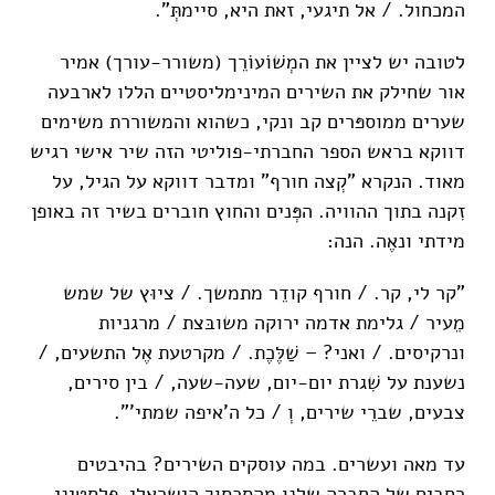
המכחול. / אל תיגעי, זאת היא, סיימתְּ".
לטובה יש לציין את המְשׁוֹעוֹרֵך (משורר-עורך) אמיר
אור שחילק את השירים המינימליסטיים הללו לארבעה
שערים ממוספּרים קב ונקי, כשהוא והמשוררת משימים
דווקא בראש הספר החברתי-פוליטי הזה שיר אישי רגיש
מאוד. הנקרא "קְצה חורף" ומדבר דווקא על הגיל, על
זִקנה בתוך ההוויה. הפְּנים והחוץ חוברים בשיר זה באופן
מידתי ונאֶה. הנה:
"קר לי, קר. / חורף קודֵר מתמשך. / ציוּץ של שמש
מֵעיר / גלימת אדמה ירוקה משובּצת / מרגניות
ונרקיסים. / ואני? – שַׁלֶּכֶת. / מקרטעת אֶל התשעים, /
נשענת על שִׁגרת יום-יום, שעה-שעה, / בין סירים,
צבעים, שברֵי שירים, וְ / כל ה'איפה שמתי'".
עד מאה ועשרים. במה עוסקים השירים? בהיבטים
רחבים של החברה שלנו מהסכסוך הישראלי-פלסטיני