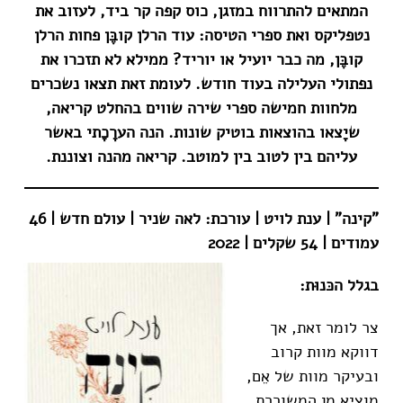
המתאים להתרווח במזגן, כוס קפה קר ביד, לעזוב את
נטפליקס ואת ספרי הטיסה: עוד הרלן קובֶּן פחות הרלן
קובֶּן, מה כבר יועיל או יוריד? ממילא לא תזכרו את
נפתולי העלילה בעוד חודש. לעומת זאת תצאו נשכרים
מלחוות חמישה ספרי שירה שווים בהחלט קריאה,
שיָצאו בהוצאות בוטיק שונות. הנה הערָכָתי באשר
עליהם בין לטוב בין למוטב. קריאה מהנה וצוננת.
"קינה" | ענת לויט | עורכת: לאה שניר | עולם חדש | 46
עמודים | 54 שקלים | 2022
בגלל הכּנוּת:
צר לומר זאת, אך
דווקא מוות קרוב
ובעיקר מוות של אֵם,
מוציא מן המשוררת