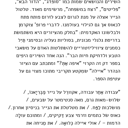
השירים והנושאים שמות כמו "סופדג", "הדור הבא",
"פליטים", "רצח במשפחה", מרשימים מאוד. טלטול
הנייר אצלה על מנת לגרום לצבע לזרום פותח פתח
לכאוס אך גם לגילוי בעולמנו. לדברי פרופ' צוקרמן
ולבלשונו האקדמית: "בחלק מהציורים היא משתמשת
בדריסת גלגלי מכונית, בסוליות נעליה ובסימני תַּיִל
כסמנים ציוויליזטוריים להשתלטות האדם על משאבי
הטבע ולדחיקת חיות הבר". הנה אחד השירים היפים
בספר דק זה הקרוי "איפה אַתְּ?" ומתכתב עם הציור
הנהדר "איילה" שמִקטע תקריבי מתוכו מצוי גם על
עטיפת הספר.
"עבודה אַחַר עבודה, אקוורֵל על נייר פַבְּרִיָאנוֹ, /
שלוש-מאות גרם, מאה סנטימטר על שבעים, /
מושלכות לַפַּח. / את מטלטלת את הנייר בניסיון אחרון./
כאוס של כתמים וזרמי צבע דַּקיקים, / ומתוכם עולָה
הדמות – / אולי איילה כְּלוּאָה. / את מַניחה את