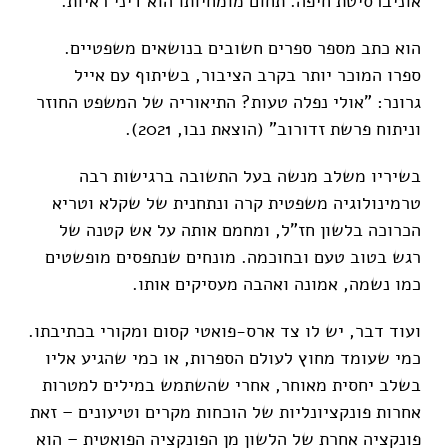
אוניברסיטת חיפה. תחום מומחיותו הוא דיני ראיות.
הוא כתב מספר ספרים חשובים בנושאים משפטיים.
ספרו המוכר יותר בקרב הציבור, בשיתוף עם אייל
גרונר: "אולי נפלה טעות? התיאוריה של המשפט החוזר
וניתוח פרשת זדורוב" (הוצאת נבו, 2021).
בשיריו משלב מנשה בעל התשובה ברגישות רבה
טרמינולוגיה משפטית קרה ונתחנית של שקלא וטריא
הכרוכה בלשון חז"ל, ומחמם אותה על אש קטנה של
רגש בטוב טעם ובחוכמה. מונחים שנתפסים מופשטים
כמו נשמה, אמונה ואהבה מעסיקים אותו.
ועוד דבר, יש לו צד ארס-פואטי קסום ומקורי בכתיבתו.
כמי שעומד מחוץ לעולם הספרות, או כמי שהגיע אליו
בשלב יחסית מאוחר, אחרי שהשתמש במילים למטרות
אחרות פונקציונליות של הוכחות מקרים וטיעונים – זאת
פונקציה אחרת של הלשון מן הפונקציה הפואטית – הוא