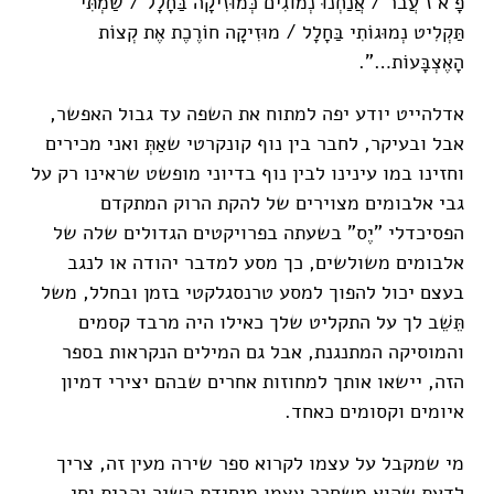
פָ א ז עֲבֹר / אֲנַחְנוּ נְמוֹגִים כְּמוּזִיקָה בַּחָלָל / שַׂמְתִּי
תַּקְלִיט נְמוּגוֹתִי בַּחָלָל / מוּזִיקָה חוֹרֶכֶת אֶת קְצוֹת
הָאֶצְבָּעוֹת…".
אדלהייט יודע יפה למתוח את השפה עד גבול האפשר,
אבל ובעיקר, לחבר בין נוף קונקרטי שאַתְּ ואני מכירים
וחזינו במו עינינו לבין נוף בדיוני מופשט שראינו רק על
גבי אלבומים מצוירים של להקת הרוק המתקדם
הפסיכדלי "יֶס" בשעתה בפרויקטים הגדולים שלה של
אלבומים משולשים, כך מסע למדבר יהודה או לנגב
בעצם יכול להפוך למסע טרנסגלקטי בזמן ובחלל, משל
תֵּשֵׁב לך על התקליט שלך כאילו היה מרבד קסמים
והמוסיקה המתנגנת, אבל גם המילים הנקראות בספר
הזה, יישאו אותך למחוזות אחרים שבהם יצירי דמיון
איומים וקסומים כאחד.
מי שמקבל על עצמו לקרוא ספר שירה מעין זה, צריך
לדעת שהוא משחרר עצמו מיחידת השיר והבית וחי