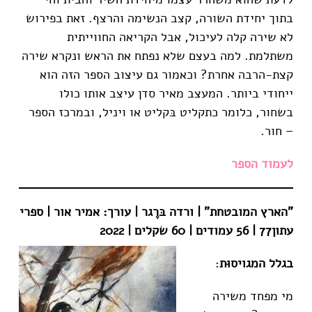
בתוך יחידת השורה, קצב הנשימה והרצף. זאת בפירוש
לא שירה קלה לעיכול, אבל הקריאה החווייתית
משתלמת. למה בעצם שלא נפתח את הראש ונקרא שירה
קצת-הרבה אחרת? וכאמור גם עיצוב הספר הזה הוא
ייחודי ביותר. המעצב מאיר סדן עיצב אותו כולו
בשחור, כלומר כתקליט בּקליט או ויניל, ובמרכז הספר
– חור.
לעמוד הספר
"הארץ המובטחת" | ורדה בּרֶגר | עורך: אמיר אור | ספרי
עתון77 | 56 עמודים | 60 שקלים | 2022
בגלל המגויסוּת
:
מי מפחד משירה