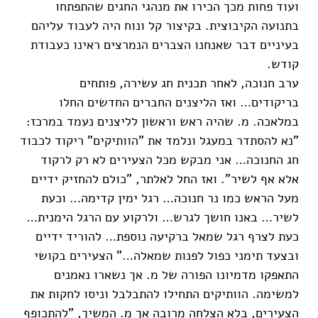
ועוד פחות מכך הכירו את מנהגי החגים שהתפתחו
בתנועה הקיבוצית. בקיצור קל ונוח היה לעבוד עליהם
בעיניים דבר שאנחנו הצברים הנמרצים ראינו כעבודת
קודש.
ערב חנוכה, לאחר תכנית חג עשירה, פותחים
בריקודים… ואז הליצנים החברים החדשים החלו
במלאכה. מ. שהיה ראש וראשון לליצנים נעמד במרכז:
"נא להסתדר במעגל ונלמד את "הוותיקים" ריקוד לכבוד
חג החנוכה… אני מבקש מכל הצעירים לא רק לרקוד
אלא אף לשיר". ואז החל לאלתר, "כולם להחזיק ידיים
מעל הראש כמו נר חנוכה… רגל ימין קדימה… וכעת
לשיר… באנו חושך לגרש… ולרקוע עם הרגל הימנית…
כעת לצרף רגל שמאל ברקיעה נוספת… להוריד ידיים
ובצעד תימני כפול לפנות שמאלה…" הצעירים בקושי
התאפקו מדמיונו הפורה של מ. אך נשארו נאמנים
למשימה. הוותיקים התחילו להתבלבל וניסו לחקות את
הצעירים, בלא הצלחה מרובה אך מ. המשיך, "להתכופף