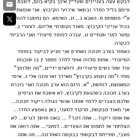
לבקש עצה בעניינים שעדיין אינך בקיא בהם, לשבת
עימם בליל הסדר ובשאר אירועי הקיבוץ. אני אומצתי
ע"י משפחת ס. האבא ב., וג. האימא. הם נחשבו להורי
בכול ענייני הקיבוץ. מאוד נקשרתי אליהם. לצערי ב.
נפטר לפני שנתיים וג. עברה למוסד סיעודי ואני הרביתי
לבקרה.
כאמור בערב חנוכה האחרון אני מגיע לביקור במוסד
הסיעודי. אחות מלווה אותי לחדר מספר 7 בו שוכנות
עוד שתי נשים סיעודיות. לוחצים ידיים, "מה שלומך"
מחד ו"מה נשמע בקיבוץ" מאידך ואז פונה אלי ג. אימי
המאמצת, לוחשת, "א. היום הוא ערב חנוכה ואני נזכרת
בערב חנוכה כשהגעת לקיבוץ, לא אשכח את הניסיון
שלכם הצברים ללמד אותנו אנשי הגולה ריקוד חנוכה…
אני מאוד מבקשת, תרקוד למעני, כאן באמצע החדר…
את אותו ריקוד… אתה זוכר? … באנו חושך לגרש… לא
הצלחתי אז לתפוס את הצעדים.. למעני… אתה רואה את
מצבי, תתייחס לבקשתי כבקשה האחרונה… מה אתה