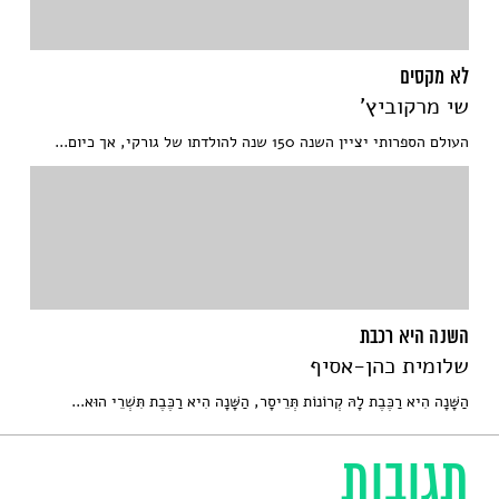
לא מקסים
שי מרקוביץ'
העולם הספרותי יציין השנה 150 שנה להולדתו של גורקי, אך כיום...
השנה היא רכבת
שלומית כהן-אסיף
הַשָּׁנָה הִיא רַכֶּבֶת לָהּ קְרוֹנוֹת תְּרֵיסָר, הַשָּׁנָה הִיא רַכֶּבֶת תִּשְׁרֵי הוּא...
תגובות