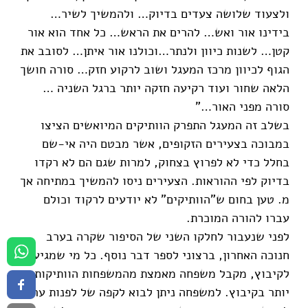
ולצעוד שלושה צעדים בדיוק… ולהמשיך לשיר…
בידינו אור ואש… להרים את הראש… כל אחד הוא אור
קטן… לשנות כיוון ולנתר…וכולנו אור איתן… לסובב את
הגוף לכיוון מרכז המעגל ושוב לרקוע חזק… סורה חושך
הלאה שחור ועוד רקיעה חזקה יותר ברגל השניה …
סורה מפני האור…"
בשלב זה המעגל התפרק הוותיקים המיואשים הציצו
במבוכה בצעירים הזקופים, אשר מבטם היה אי-שם
בחלל כדי לא לפרוץ בצחוק, למרות שגם הם לא רקדו
בדיוק לפי ההוראות. הצעירים ניסו להמשיך במתיחה אך
מ. טען בחום ש"הוותיקים" לא יודעים לרקוד וכולם
עברו להורה המוכרת.
לפני שנעבור לחלקו השני של הסיפור שקרה בערב
חנוכה האחרון, ברצוני לספר דבר נוסף. כל מי שמגיע
לקיבוץ, מקבל משפחה מאמצת מהמשפחות הוותיקות
יותר בקיבוץ. למשפחה ניתן לבוא לקפה של לפנות ערב,