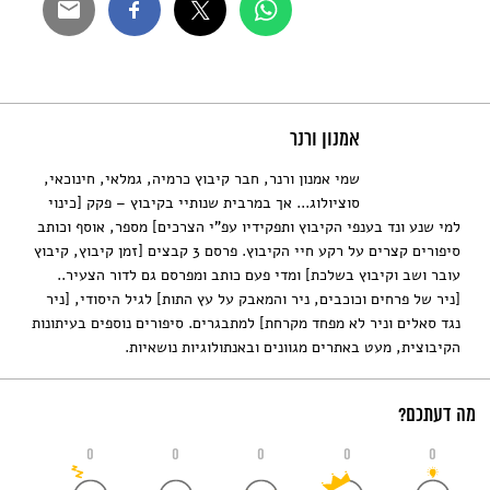
אמנון ורנר
שמי אמנון ורנר, חבר קיבוץ כרמיה, גמלאי, חינוכאי,
סוציולוג... אך במרבית שנותיי בקיבוץ – פקק [כינוי
למי שנע ונד בענפי הקיבוץ ותפקידיו עפ"י הצרכים] מספר, אוסף וכותב
סיפורים קצרים על רקע חיי הקיבוץ. פרסם 3 קבצים [זמן קיבוץ, קיבוץ
עובר ושב וקיבוץ בשלכת] ומדי פעם כותב ומפרסם גם לדור הצעיר..
[ניר של פרחים וכוכבים, ניר והמאבק על עץ התות] לגיל היסודי, [ניר
נגד סאלים וניר לא מפחד מקרחת] למתבגרים. סיפורים נוספים בעיתונות
הקיבוצית, מעט באתרים מגוונים ובאנתולוגיות נושאיות.
מה דעתכם?
0
0
0
0
0