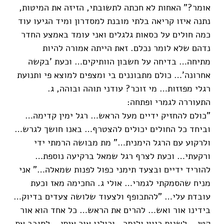
אומר?" האחות לא חכתה לתשובתי, הזיזה את המיטות,
נתנה איזו קריאה בלתי מובנת למסדרון ומיד הגיעו עוד
כמה חולים על כסאות גלגלים ואני עומד באמצע החדר
נדהם שלא לומר נכלם. זאת הייתה אמורה להיות
מתיחה… בדיחה על חשבון הוותיקים… וכעת 'בקשה
אחרונה'… כולם מתבוננים בי ומצפים למוצא פי ותנועת
רגלי מפזזות… מי זוכר? עודני תוהה ובוהה, ג.
התעוררה לגמרי ופתחה:
"כולם להחזיק ידיים מעל הראש… רגל ימין קדימה…
וביחד כל החולים יכולים להצטרף… באנו חושך לגרש…
ולרקוע עם הרגל הימנית…" מת מבושה הרמתי ידי
ורקעתי… וכעת לצרף רגל שמאל ברקיעה נוספת…
להוריד ידיים ובצעד תימני כפול לפנות שמאלה…" אני
מניח שהסמקתי לגמרי… אולי ג. החכימה מאז וכעת
עובדת עלי… "להתכופף ולצעוד שלושה צעדים בדיוק…
בידינו אור ואש… להרים את הראש… כל אחד הוא אור
קטן… לשנות כיוון ולנתר…וכולנו אור איתן… לסובב את