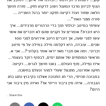
הגוף לכיוון מרכז המעגל ושוב לרקוע חזק… סורה חושך
הלאה שחור ועוד רקיעה חזקה יותר ברגל השנייה …
סורה מפני האור"…
עשיתי כמיטב יכולתי תוך כדי הרהורים מרגיזים… איך
היא זוכרת? אומרים על זקנים שהם לא זוכרים את אשר
עשו לפני שעה, אך זוכרים היטב אירועים לפני 100
שנים… עובדה, היא דקלמה מילה במילה על פי מיטב
זכרוני. ומה אם חברי מאז יראו אותי בקלוני?… אני א.
מראשי המותחים של אותם ימים, לבסוף רוקד בעצמי…
איזו נפילה, סוף העולם… באנו חושך לגרש… רקיעה
חזקה אחרונה, מתנצל שעלי למהר ונעלם בחשכה.
במבוכה תהיתי, הרי חג החנוכה אצלנו בקיבוץ נחגג כחג
הגבורה… איזה מין גיבור הייתי אז? ואיזה מין גיבור אני
היום?
Share this...