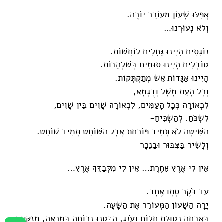
אֲפִלּוּ שָׁעוֹן מְעוֹרֵר יוֹרֶה.
וְלֹא נְעוֹּרְנוּ…
נוֹגְסִים הָיִינוּ גֶּחָלִים לוֹחֲשׁוֹת.
טוֹבְלִים הָיִינוּ סוּמִים בְּשַׁלְהֵבוֹת.
הָיִינוּ אַגָּדוֹת אֵשׁ מְתַקְתְּקוֹת.
וְכָל הָעֵת מָשָׁל וְדֻגְמָא,
לִכְאוֹרָה כְּכָל הָעַמִּים, לִכְאוֹרָה שָׁוִים בֵּין שָׁוִים,
לִשְׁכֹּחַ. לְהַשְׁכִּיחַ-
הַשִּׁיטָה לֹא תָּמִיד פּוֹרַחַת אֲבָל הַשּׁוֹחֵט תָּמִיד שׁוֹחֵט.
וְלָשִׁיר בַּצִּבּוּר וּבַנֵכָר –
אֵין לִי אֶרֶץ אַחֶרֶת… אֵין לִי מִלְּבַדֵּךְ אֶרֶץ…
עַד בֹּקֶר סְתָו אֶחָד.
יָרָה הַשָּׁעוֹן הַמְּעוֹרֵר אֶת הַשָּׁעָה.
בְּאִבְחָה נְטוּלַת חֲלוֹם וְעֹנֶג, הִבַּטְנוּ נְכוֹחָה בַּמַּרְאָה, מְזֻקֶּקֶת