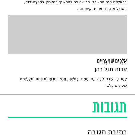
בראשית היה המשרד. מי שרוצה להמשיך להאמין במפץהגדול,
באבולוציה, ביצורים קטנים...
אַלְפִּים שְׁוֵיצָרִיִּים
אדוה מגל כהן
אַחַר כָּךְ שַׁבְנוּ לְבַת-יָם. תָּמִיד בַּחֹשֶׁךְ, תָּמִיד מִרְפָּסוֹת פְּתוּחוֹתאֲנָשִׁים
שְׁעוּנִים עַל...
תגובות
כתיבת תגובה