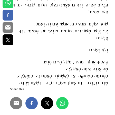
כִּבְיוֹם יִוָּצְרָהּ, וְרָאִינוּ עַצְמֵנוּ נִצּוֹּלֵי חֲלוֹם. שְׁבוּיֵי דָּם. אוּדֵי
אֵשׁ. מֵתִים!
שׁועֵי עוֹלָם. מַנְהִיגִים. אַנְשֵׁי עֲבוֹדָה וְעָמַל.
יְפֵי נֶפֶשׁ. מְשׁוֹרְרִים, מוֹחִים. פּוֹרְעֵי חֹק. תְּמִימֵי דֶּרֶךְ.
אֲנָשִׁים.
וְלֹא נְעוֹּרְנוּ…
בְּהִלּוּךְ אֲחוֹרִי מָהִיר, מָשָׁל הָיִינוּ סֶרֶט,
מָה עֲנֻגָּה הָיְתָה הָאַשְׁלָיָה.
הַתְּנוּמָה הַמְּתוּקָה. עַד לְאַשְׁמֹרֶת הָאַחֲרוֹנָה. הֵמֵקֻלַלָה,
טֶרֶם נִזְכַּרְנוּ – גַּם שָׁעוֹן מְעוֹרֵר יוֹרֶה…בִּשְׁעַת פְּקֻדָּה.
Share this...