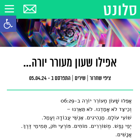
פתח סרגל
אפילו שעון מעורר יורה…
ציפי שחרור
|
שירים
|
התפרסם ב - 05.04.24
אֲפִלּוּ שָׁעוֹן מְעוֹרֵר יוֹרֶה ב-06:29
וְכֵיצַד לֹא אָמַדְנוּ. לֹא תֵּאַרְנוּ –
שׁוֹעֵי עוֹלָם. מַנְהִיגִים. אַנְשֵׁי עֲבוֹדָה וְעָמַל.
יְפֵי נֶפֶשׁ. מְשׁוֹרְרִים. מוֹחִים. פּוֹרְעֵי חֹק, תְּמִימֵי דֶּרֶךְ.
אֲנָשִׁים.