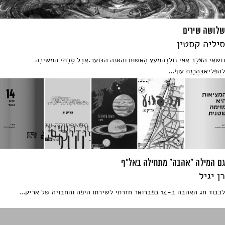
שלושה שירים
סיליה קסטין
נוֹשְׂאֵי הַצְּלָב אִמִּי נוֹלְדָהמֵעֵץ הָאַשּׁוּחַ וְהַסְּנֶה הַבּוֹעֵר.אֲבָל סָבָתִי הִמְשִׁיכָה
לְהַפְלִיאבַּהֲכָנַת עוֹף...
גם המילה "אהבה" מתחילה באל"ף
רן יגיל
לכבוד חג האהבה ב-14 בפברואר חזרתי לשירתו היפה והחבויה של אריק...