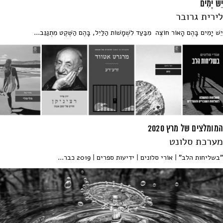
יֵשׁ יָמִים
לירית גרובר
יֵשׁ יָמִים בָּהֶם הָאוֹר חוֹצֶה מִבַּעַד לִשְׁמָשׁוֹת הַלַּיִל, בָּהֶם הַשֶּׁקֶט מִתְגַנֵּב...
המומלצים של מרץ 2020
מערכת סלונט
"בשליחות הלב" | אוֹרי סלונים | ידיעות ספרים | 2019 כבר...