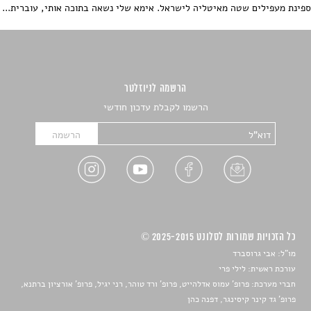
ספינת מעפילים שטה מאיטליה לישראל. אימא שלי נשאה בתוכה אותי, עוברית...
הרשמה לניוזלטר
הרשמו לקבלת עדכון חודשי
כל הזכויות שמורות לסלונט 2025-2015 ©
מו"ל: אבי גרוסברד
עורכת ראשית: לילי פרי
חברי מערכת: פרופ' עמוס אדלהייט, פרופ' ורד טוהר, רני יגיל, פרופ' אורציון ברתנא,
פרופ' גד קינר קיסינגר, דפנה כהן