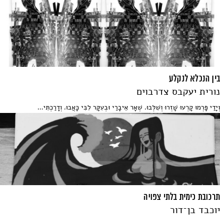
בין הנכלא לנקלע
נורית יעקבס צדרבוים
וְיָדַי פָּרְמוּ קָרְעוּ שָׁזְרוּ וְשִׁלְּבוּ. שְׁאָר אֵיבָרַי וּבְעִקָּר לִבִּי כָּאֲבוּ. וְדָרַכְתִּי...
תרכובת כימית בלתי צפויה
יוכבד בן־דור