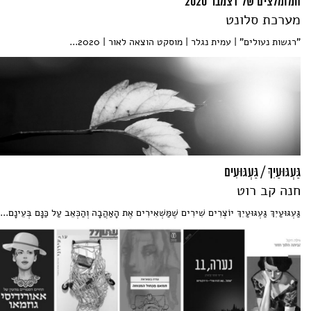
המומלצים של דצמבר 2020
מערכת סלונט
"רגשות נעולים" | עמית נגלר | מוסקט הוצאה לאור | 2020...
גַּעְגּוּעַיִךְ / גַּעְגּוּעִים
חנה קב רוט
גַּעְגּוּעַיִךְ גַּעְגּוּעַיִךְ יוֹצְרִים שִׁירִים שֶׁמַּשְׁאִירִים אֶת הָאַהֲבָה וְהַכְּאֵב עַל כַּנָּם בְּעֵינָם...