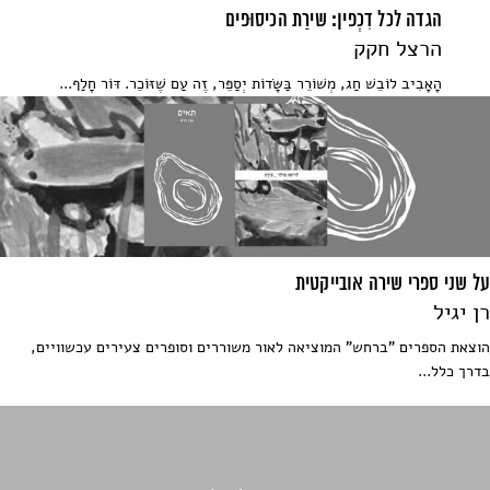
הגדה לכל דִכְפין: שירַת הכיסוּפים
הרצל חקק
הָאָבִיב לוֹבֵשׁ חַג, מְשׁוֹרֵר בַּשָּׂדוֹת יְסַפֵּר, זֶה עַם שֶׁזּוֹכֵר. דּוֹר חָלַף...
על שני ספרי שירה אובייקטית
רן יגיל
הוצאת הספרים "ברחש" המוציאה לאור משוררים וסופרים צעירים עכשוויים,
בדרך כלל...