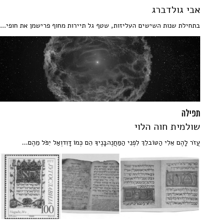
אבי גולדברג
בתחילת שנות השישים העליזות, שטף גל תיירות מחוף פרישמן את חופי...
תפילה
שולמית חוה הלוי
עֲזֹר לָהֶם אֵלִי הַטּוֹבלֵךְ לִפְנֵי הַמַּחֲנֶהבָּנֶיךָ הֵם כְּמוֹ דָּוִדוְאַל יִפֹּל מֵהֶם...