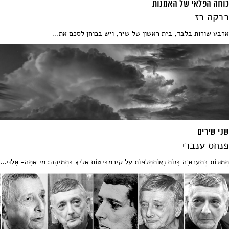
כוחה הפלאי של האמנות
רבקה רז
ארבע שורות בלבד, בית ראשון של שיר, ויש בכוחן לסכם את...
שני שירים
פנחס ענברי
תְּמוּנוֹת בְּתַעֲרוּכָה בָּנוֹת נָאוֹתתְּלוּיוֹת עַל קִירמַבִּיטוֹת אֵלֶיךָ בִּתְמִיהָה: מִי אַתָּה- תָּלוּי...