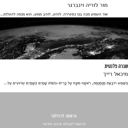
מור לוריה וינברגר
אור השמש מכה בנו כסטירה. לוהט, לוהב ממש, הוא מנסה להעלות...
שגרה פלנטית
מיכאל רייך
הַשֶּׁמֶש רוֹבֶצֶת מְנֻמְנֶמֶת, רֹאשָׁהּ מוּנָח עַל כָּרִית-נוֹצוֹת שָׁמַיִם הַשָּׁמַיִם שְׂרוּעִים עַל...
הרשמה לניוזלטר
הרשמו לקבלת עדכון חודשי