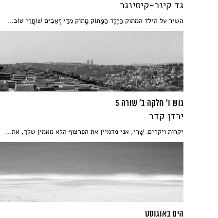
גד קינר-קיסינגר
השיר על הילד המתוק הַיֶּלֶד הַמָּתוֹק מָתוֹק מִדַּי זְאֵבִים שׁוֹחֲרֵי טוֹב...
גוש ו' חלקה ב' שורה 5
ירדן קדר
יקרות ויקרים. שָׁרִי, אני מדמיין את הפרצוף הלא מאמין שלך, את...
הים באוגוסט