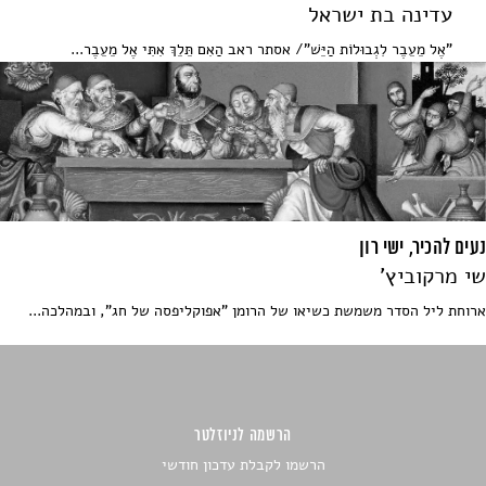
עדינה בת ישראל
"אֶל מֵעֵבֶר לִגְבוּלוֹת הַיֵּשׁ"/ אסתר ראב הַאִם תֵּלֵךְ אִתִּי אֶל מֵעֵבֶר...
נעים להכיר, ישי רון
שי מרקוביץ'
ארוחת ליל הסדר משמשת כשיאו של הרומן "אפוקליפסה של חג", ובמהלכה...
הרשמה לניוזלטר
הרשמו לקבלת עדכון חודשי