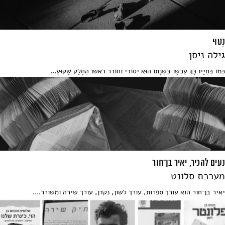
נָטוּי
גילה ניסן
כְּמוֹ בְּחַיָּיו כָּךְ עַכְשָׁו בִּשְׁנָתוֹ הוּא יְסוֹדִי וְחוֹדֵר רֹאשׁוֹ הֶחָלָק שָׁקוּעַ...
נעים להכיר, יאיר בן־חור
מערכת סלונט
יאיר בן־חור הוא עורך ספרות, עורך לשון, נקדן, עורך שירה ומשורר....