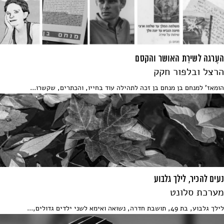
העֶרגה לשירַת האושר והקסם
הרצל ובלפור חקק
הומאז' למנחם בן מנחם בן זכה לתהילה עוד בחייו, והכתרים, שקשרו...
נעים להכיר, לילך גלבוע
מערכת סלונט
לילך גלבוע, בת 49, תושבת חדרה, נשואה ואימא לשני ילדים גדולים,...