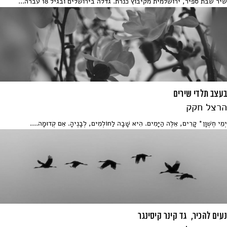
שיר שבת ספיר, ירושלמית מקיבוץ כנרת. גדלה בירושלים ובגיל 18 עברה...
בעצב תלדי שירים
הרצל חקק
יְמֵי חֶשְׁוָן* קָרִים, אֵלֶּה הַיָּמִים. הִיא שָׁבָה לַחוֹלְמִים, לְבָנֶיהָ. אֵם קְדוּמָה....
נעים להכיר, גד קינר קיסינגר