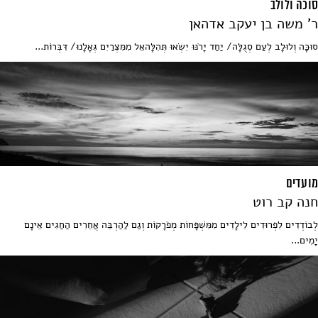
סוכה ולולב
ר' משה בן יעקב אדהאן
סוּכָּה וְלוּלָב לְעַם סְגֻלָּה/ יַחַד יָרֹנּוּ יִשְׂאוּ תְּהִלָּהאֵל מִמִּצְרַיִם גְּאָלָנוּ/ דִּבְּרוֹת...
מועדים
חנה קב רוט
לְבוֹדְדִים לִפְרוּדִים לִילָדִים מִמִּשְׁפָּחוֹת מְפֹרָקוֹת וְגַם לַהַרְבֵּה אֲחֵרִים הַחַגִים אֵינָם
יָמִים...