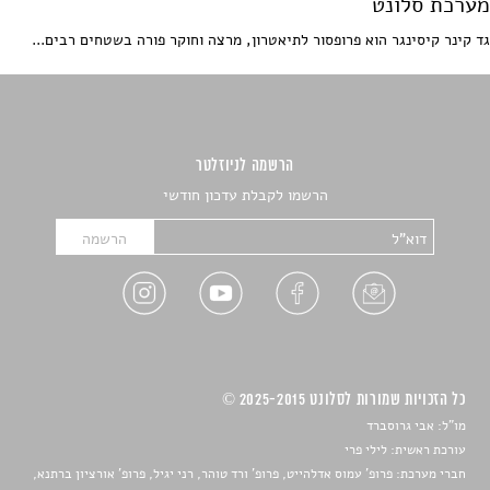
מערכת סלונט
גד קינר קיסינגר הוא פרופסור לתיאטרון, מרצה וחוקר פורה בשטחים רבים...
הרשמה לניוזלטר
הרשמו לקבלת עדכון חודשי
כל הזכויות שמורות לסלונט 2025-2015 ©
מו"ל: אבי גרוסברד
עורכת ראשית: לילי פרי
חברי מערכת: פרופ' עמוס אדלהייט, פרופ' ורד טוהר, רני יגיל, פרופ' אורציון ברתנא,