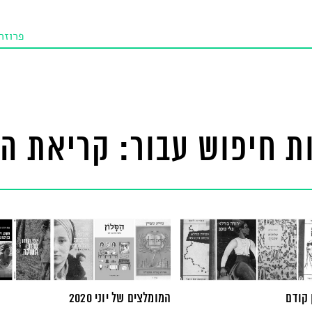
פרוזה
תו איכו
מאמרי
טנא ביכורי
ת חיפוש עבור: קריאת הד
מומלצי
טיפים
 קודם
המומלצים של יוני 2020