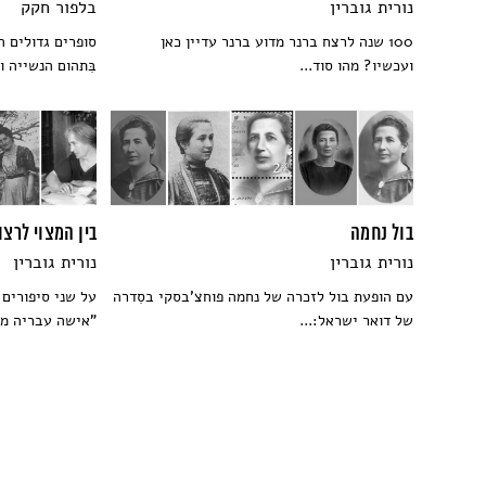
נורית גוברין
בלפור חקק
100 שנה לרצח ברנר מדוע ברנר עדיין כאן
סופרים גדולים ה
ועכשיו? מהו סוד...
בִּתהום הנשייה ו
בול נחמה
בין המצוי לרצוי
נורית גוברין
נורית גוברין
עם הופעת בול לזכרה של נחמה פוחצ'בסקי בסִדרה
על שני סיפורים
של דואר ישראל:...
"אישה עבריה מי 