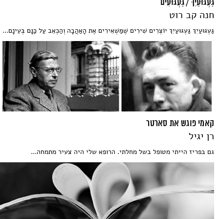
גַּעְגּוּעַיִךְ / גַּעְגּוּעִים
חנה קב רוט
גַּעְגּוּעַיִךְ גַּעְגּוּעַיִךְ יוֹצְרִים שִׁירִים שֶׁמַּשְׁאִירִים אֶת הָאַהֲבָה וְהַכְּאֵב עַל כַּנָּם בְּעֵינָם...
קאמי פוגש את סארטר
רן יגיל
גם בפריז הייתי מטופל בשל מחלתי. הרופא שלי היה צעיר מתמחה...