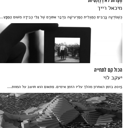
הֶעָרוֹת לֹא רֶלֶוַנְטִיּוֹת
מיכאל רייך
כְּשֶׁנּוֹדְעָה בָּרַבִּים הַתַּגְלִית הַמַּרְעִישָׁה בִּדְבַר אִתּוּרָם שֶׁל גַּלֵּי כְּבִידָה מִשּׁוּם הַמַּפָּץ...
הכול קם לתחייה
יעקב לוי
2015 בזמן האחרון מהלך עליו הזמן אימים. פתאום הוא חושב על המוות....