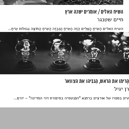
השיח האלים / אומרים ישנה ארץ
חיים שטנגר
השיח האלים הַשִּׂיחַ הָאַלִּים הַזֶּה הַשִּׂיחַ הַנִּבְזֶה הַשִּׂיחַ הַחוֹצֶה גְּבוּלוֹת שִׂיחַ...
הָרימו את הראש, הַגבּיהו את הצוואר
רן יגיל
עיון בספרו של אורציון ברתנא "הפנטסיה בסיפורת דור המדינה" – יורם...