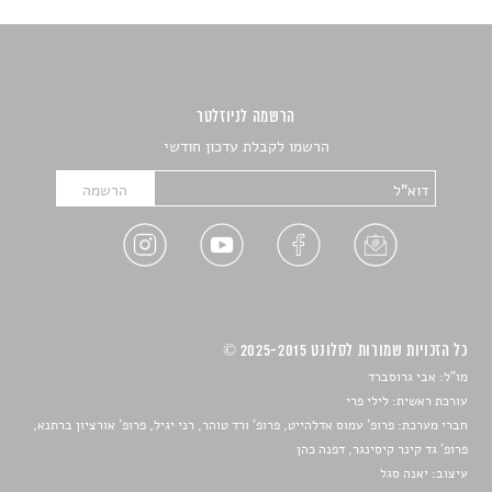
הרשמה לניוזלטר
הרשמו לקבלת עדכון חודשי
כל הזכויות שמורות לסלונט 2025-2015 ©
מו"ל: אבי גרוסברד
עורכת ראשית: לילי פרי
חברי מערכת: פרופ' עמוס אדלהייט, פרופ' ורד טוהר, רני יגיל, פרופ' אורציון ברתנא,
פרופ' גד קינר קיסינגר, דפנה כהן
עיצוב:
יאנה סגל