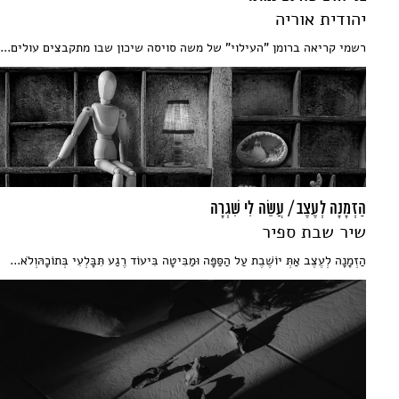
יהודית אוריה
רשמי קריאה ברומן "העילוי" של משה סויסה שיכון שבו מתקבצים עולים...
הַזְמָנָה לְעֶצֶב / עֲשֵׂה לִי שִׁגְרָה
שיר שבת ספיר
הַזְמָנָה לְעֶצֶב אַתְּ יוֹשֶׁבֶת עַל הַסַּפָּה וּמַבִּיטָה בִּיעוֹד רֶגַע תִּבָּלְעִי בְּתוֹכָהּוְלֹא...