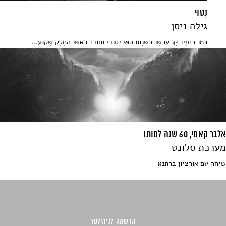
נָטוּי
גילה ניסן
כְּמוֹ בְּחַיָּיו כָּךְ עַכְשָׁו בִּשְׁנָתוֹ הוּא יְסוֹדִי וְחוֹדֵר רֹאשׁוֹ הֶחָלָק שָׁקוּעַ...
אלבר קאמי, 60 שנה למותו
מערכת סלונט
שיחה עם אורציון ברתנא
הרשמה לניוזלטר