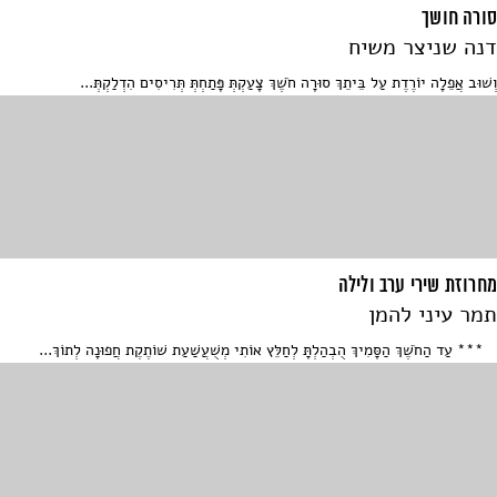
סורה חושך
דנה שניצר משיח
וְשׁוּב אֲפֵלָה יוֹרֶדֶת עַל בֵּיתֵךְ סוּרָה חֹשֶׁךְ צָעַקְתְּ פָּתַחְתְּ תְּרִיסִים הִדְלַקְתְּ...
מחרוזת שירי ערב ולילה
תמר עיני להמן
*** עַד הַחֹשֶׁךְ הַסָּמִיךְ הֻבְהַלְתָּ לְחַלֵּץ אוֹתִי מְשֻׁעֲשַׁעַת שׁוֹתֶקֶת חֲפוּנָה לְתוֹךְ...