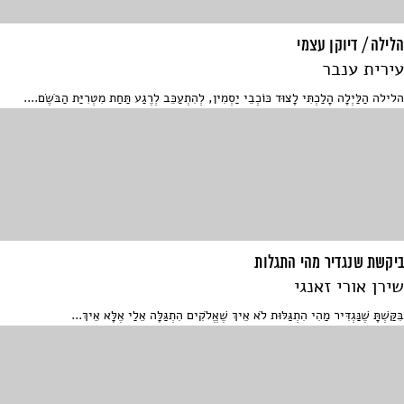
הלילה / דיוקן עצמי
עירית ענבר
הלילה הַלַּיְלָה הָלַכְתִּי לָצוּד כּוֹכְבֵי יַסְמִין, לְהִתְעַכֵּב לְרֶגַע תַּחַת מִטְרִיַּת הַבֹּשֶׂם....
ביקשת שנגדיר מהי התגלות
שירן אורי זאנגי
בִּקַּשְׁתָּ שֶׁנַּגְדִּיר מַהִי הִתְגַּלּוּת לֹא אֵיךְ שֶׁאֱלֹקִים הִתְגַּלָּה אֵלַי אֶלָּא אֵיךְ...