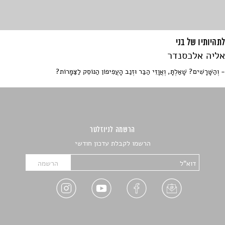
לתהיותיו של בני
אליה אלכסנדר
- וְהַשָּׁרָשִׁים? שָׁאַלְתָּ, וְאֲוָזֵי הַבַּר וּזְנַב הָעֲפִיפוֹן הַנּוֹסֵק לַצַּמָּרוֹת?
הרשמה לניוזלטר
הרשמו לקבלת עדכון חודשי