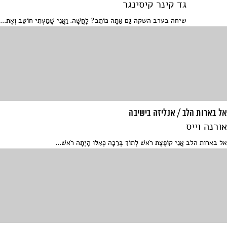
גד קינר קיסינגר
שיחה בערב השקה גַּם אַתָּה כּוֹתֵב? לָחֲשָׁה. וַאֲנִי שָׁמַעְתִּי חוֹטֵב וְאֶת...
אל בארות הלב / אנליזה בישיבה
אורנה וייס
אל בארות הלב אֲנִי קוֹפֶצֶת רֹאשׁ לְתוֹךְ בְּרֵכָה כְּאִלּוּ הָיְתָה רֹאשׁ...