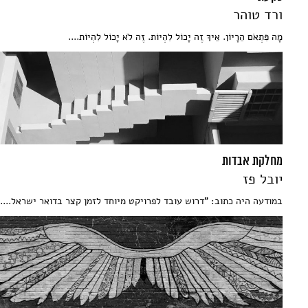
ורד טוהר
מָה פִּתְאֹם הֵרָיוֹן. אֵיךְ זֶה יָכוֹל לִהְיוֹת. זֶה לֹא יָכוֹל לִהְיוֹת....
מחלקת אבדות
יובל פז
במודעה היה כתוב: "דרוש עובד לפרויקט מיוחד לזמן קצר בדואר ישראל....