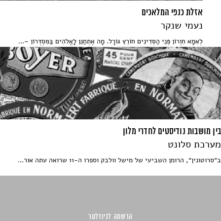
אזלת כנפי המלאכים
נעמי שנקר
לְאִמָא חִוְרוֹן פְּנֵי הַסְּדִינִים חוֹרֵץ גּוֹרָל. מָה אֶתְחַנֵּן לָאֱלֹהִים בַּמִּסְדְּרוֹן –...
בין מושבות נודיסטים לחדרי מלון
מערכת סלונט
ב״סרוטונין״, הרומן השביעי של מישל וולבק וספרו ה-11 שרואה עתה אור...
הרשמה לניוזלטר