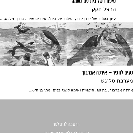
סיפורו של בית עם נשמה
הרצל חקק
עיון בספרו של ירדן קדר, 'סיפור על בית', איורים שירה ברוך-מלכא,...
נעים להכיר – אירנה אברבוך
מערכת סלונט
אירנה אברבוך, בת 38, חיפאית ואימא לשני בנים, מתן בן ה־8...
הרשמה לניוזלטר
הרשמו לקבלת עדכון חודשי