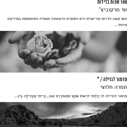
100 שנות בדידות
שי מרקוביץ'
האן קאנג הדרום קוריאנית היא הסופרת הראשונה מאסיה המשתתפת בפרויקט
מיוחד...
מזמור לגדילה / *
תמרה חלוצי
מזמור לגדילה לוּ יָכֹלְתִּי לִרְאוֹת אוֹתָךְ מִתְעוֹרֶרֶת שׁוּב, הָיִיתִי מַבְדִּילָה בֵּין...