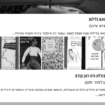
ואם בלילות
גיא עינת
וְאִם בַּלֵּילוֹת נִצְנַח מִתַּחַת לָאֶפֶס, כַּאֲשֶׁר רַק אִיסְלַנְד בֵּינֵינוּ וְתִקְרַת הָאִיגְלוּ...
בּורלא היה כאן קודם
בלפור חקק
סופרים גדולים הולכים ונשכחים, וכשאנו צופים בִּתהום הנשייה ובסופרים היורדים
לשם,...