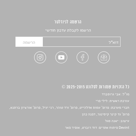
הרשמה לניוזלטר
הרשמו לקבלת עדכון חודשי
כל הזכויות שמורות לסלונט 2025-2015 ©
מו"ל: אבי גרוסברד
עורכת ראשית: לילי פרי
חברי מערכת: פרופ' עמוס אדלהייט, פרופ' ורד טוהר, רני יגיל, פרופ' אורציון ברתנא,
פרופ' גד קינר קיסינגר, דפנה כהן
עיצוב:
יאנה סגל
Devint פיתוח אתרים: דוד רוברט, אופיר פאר