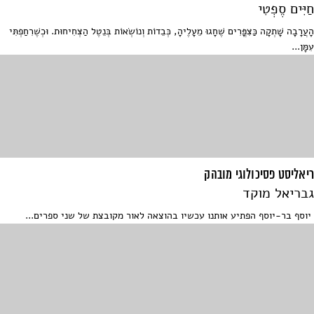
חַיִּים סֶפְטִי
הָעֲרָבָה שָׁתְקָה כַּצִּפֳּרִים שֶׁחָגוּ מֵעָלֶיהָ, כְּבֵדוֹת וְנוֹשְׂאוֹת בְּנֵטֶל הַצְּחִיחוּת. וּכְשֶׁרִחַפְתִּי
עִמָּן...
ריאליסט פסיכולוגי מובהק
גבריאל מוקד
יוסף בר-יוסף הפתיע אותנו עכשיו בהוצאה לאור מקובצת של שני ספרים...