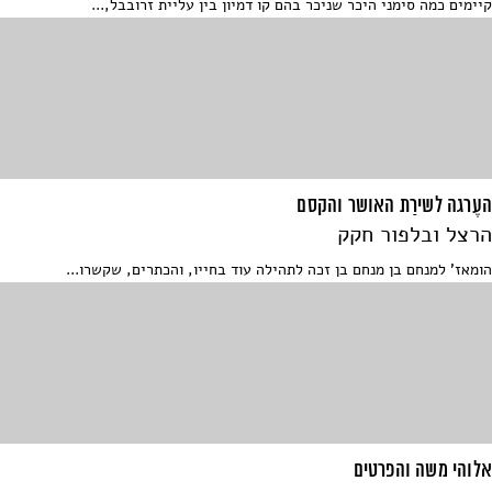
קיימים כמה סימני היכר שניכר בהם קו דמיון בין עליית זרובבל,...
העֶרגה לשירַת האושר והקסם
הרצל ובלפור חקק
הומאז' למנחם בן מנחם בן זכה לתהילה עוד בחייו, והכתרים, שקשרו...
אלוהי משה והפרטים