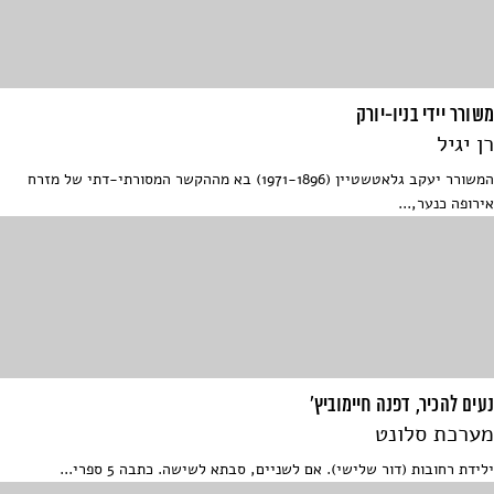
משורר יידי בניו-יורק
רן יגיל
המשורר יעקב גלאטשטיין (1971-1896) בא מההקשר המסורתי-דתי של מזרח
אירופה כנער,...
נעים להכיר, דפנה חיימוביץ'
מערכת סלונט
ילידת רחובות (דור שלישי). אם לשניים, סבתא לשישה. כתבה 5 ספרי...