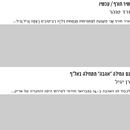
שיר חורף / עכשיו
ורד טוהר
שיר חורף אֲנִי מְשַׁוַּעַת לְפַּחְמֵימוֹת מְנַחֲמוֹת דַּלְיָה רַבִּיקוֹבִיץ רָצְתָה וָנִיל וָנִיל...
גם המילה "אהבה" מתחילה באל"ף
רן יגיל
לכבוד חג האהבה ב-14 בפברואר חזרתי לשירתו היפה והחבויה של אריק...