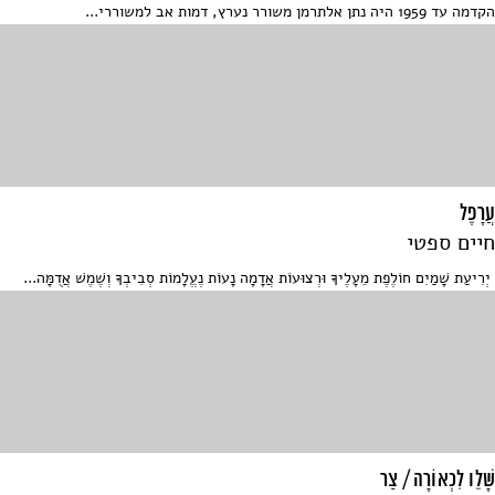
הקדמה עד 1959 היה נתן אלתרמן משורר נערץ, דמות אב למשוררי...
עֲרָפֶל
חיים ספטי
יְרִיעַת שָׁמַיִם חוֹלֶפֶת מֵעָלֶיךָ וּרְצוּעוֹת אֲדָמָה נָעוֹת נֶעֱלָמוֹת סְבִיבְךָ וְשֶׁמֶשׁ אֲדֻמָּה...
שָׁלֵו לִכְאוֹרָה / צַר