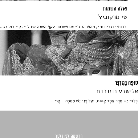
ואלה השמות
שי מרקוביץ'
רבותיי וגבירותיי, מהפכה: ג'יימס פטרסון עקף השנה את ג'יי. קיי רולינג...
סוּפָהּ בַּמִּדְבָּר
אלישבע רוזנבוים
בְּלִבִּי יֵשׁ חֶדֶר אֶחָד אָטוּם, וְעַל פָּנַי יֵשׁ מַסֵּכָה – אֲנִי...
הרשמה לניוזלטר