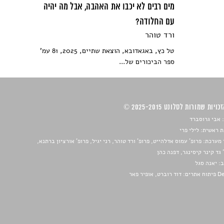
מים רבים לא יכבו את האהבה, אבל מה יהיה
עם החלודה?
ורד טוהר
טל כץ, באגאדובא, הוצאת שתיים, 2025, 81 עמ'
ספר הביכורים של...
ויות שמורות לסלונט 2025-2015 ©
 אבי גרוסברד
 ראשית: לילי פרי
מערכת: פרופ' עמוס אדלהייט, פרופ' ורד טוהר, רני יגיל, פרופ' אורציון ברתנא,
 גד קינר קיסינגר, דפנה כהן
ב:
יאנה סגל
ברט, אופיר פאר