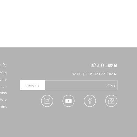
הרשמה לניוזלטר
כל הזכ
מו"ל:
הרשמו לקבלת עדכון חודשי
עורכת
חברי 
פרופ'
עיצו
Devint פיתוח אתרים: דוד רו