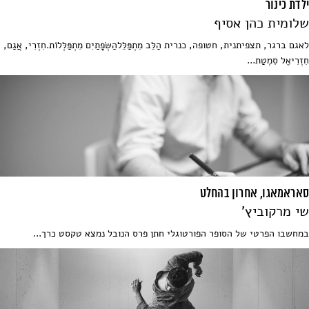
ילדת כינור
שלומית כהן אסיף
לאגם ברגר, תצפיתנית, חטופה, כנרית הַלֵּב מִתְפַּלֵּלהַשְּׂפָתַיִם מִתְפַּלְּלוֹת.חִזְרִי, אֲגַם,
חִזְרִיאֶל סִמְטַת...
סאראמאגו, אחרון בהחלט
שי מרקוביץ'
במחשבו הפרטי של הסופר הפורטוגלי חתן פרס הנובל נמצא טקסט כרך...