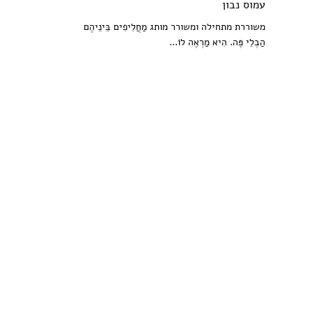
עמוס נבון
משוררת מתחילה ומשורר מותג מַחֲלִיפִים בֵּינֵיהֶם
הַבְלֵי פֶּה. הִיא מַרְאֶה לוֹ...