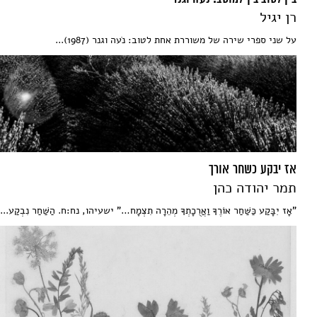
רן יגיל
על שני ספרי שירה של משוררת אחת לטוב: נֹעה וגנר (1987)...
אז יבקע כשחר אורך
תמר יהודה כהן
"אָז יִבָּקַע כַּשַּׁחַר אוֹרֶךָ וַאֲרֻכָתְךָ מְהֵרָה תִצְמָח…" ישעיהו, נח:ח. הַשַּׁחַר נִבְקַע...