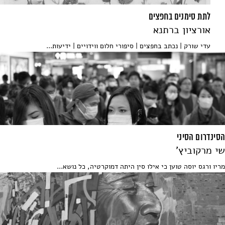
לתת סימנים בחפצים
אורציון ברתנא
עדי שורק | נכתב בחפצים | סיפורי חלום ווידויים | ידיעות...
הסינדרום הסיני
שי מרקוביץ'
מריו ורגס יוסה טוען כי אילו סין היתה דמוקרטיה, כל נושא...