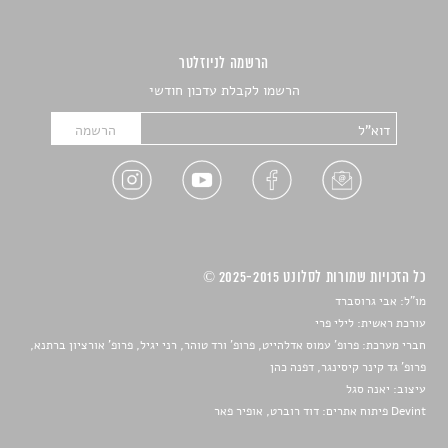
הרשמה לניוזלטר
הרשמו לקבלת עדכון חודשי
כל הזכויות שמורות לסלונט 2025-2015 ©
מו"ל: אבי גרוסברד
עורכת ראשית: לילי פרי
חברי מערכת: פרופ' עמוס אדלהייט, פרופ' ורד טוהר, רני יגיל, פרופ' אורציון ברתנא,
פרופ' גד קינר קיסינגר, דפנה כהן
עיצוב:
יאנה סגל
Devint פיתוח אתרים: דוד רוברט, אופיר פאר