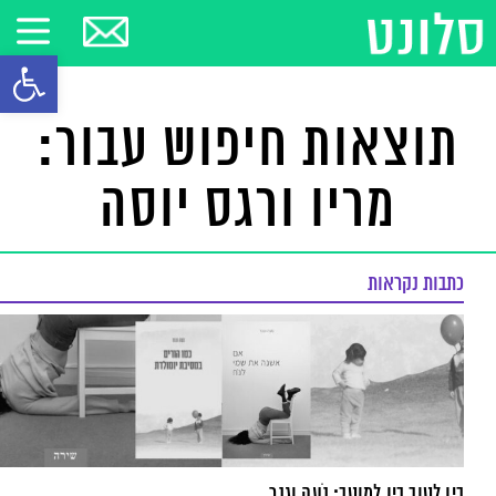
פתח סרגל
תוצאות חיפוש עבור:
מריו ורגס יוסה
כתבות נקראות
בין לטוב בין למוטב: נֹעה וגנר